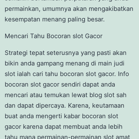
permainkan, umumnya akan mengakibatkan
kesempatan menang paling besar.
Mencari Tahu Bocoran slot Gacor
Strategi tepat seterusnya yang pasti akan
bikin anda gampang menang di main judi
slot ialah cari tahu bocoran slot gacor. Info
bocoran slot gacor sendiri dapat anda
mencari atau temukan lewat blog slot sah
dan dapat dipercaya. Karena, keutamaan
buat anda mengerti kabar bocoran slot
gacor karena dapat membuat anda lebih
tahu mana permainan-permainan slot amat