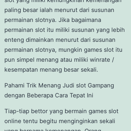
slot yang miliki kemungkinan kemenangan
paling besar ialah menurut dari susunan
permainan slotnya. Jika bagaimana
permainan slot itu miliki susunan yang lebih
enteng dimainkan menurut dari susunan
permainan slotnya, mungkin games slot itu
pun simpel menang atau miliki winrate /
kesempatan menang besar sekali.
Pahami Trik Menang Judi slot Gampang
dengan Beberapa Cara Tepat Ini
Tiap-tiap bettor yang bermain games slot
online tentu begitu menginginkan sekali