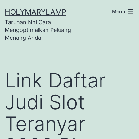
Skip
HOLYMARYLAMP
Menu
to
Taruhan Nhl Cara
content
Mengoptimalkan Peluang
Menang Anda
Link Daftar
Judi Slot
Teranyar