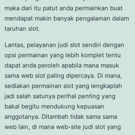
maka dari itu patut anda permainkan buat
mendapat makin banyak pengalaman dalam
taruhan slot.
Lantas, pelayanan judi slot sendiri dengan
opsi permainan yang lebih komplet tentu
dapat anda peroleh apabila mana masuk
sama web slot paling dipercaya. Di mana,
sediakan permainan slot yang lengkaplah
jadi salah satunya perihal penting yang
bakal begitu mendukung kepuasan
anggotanya. Ditambah tidak sama sama
web lain, di mana web-site judi slot yang