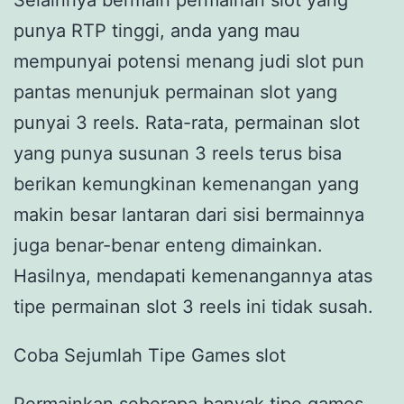
Selainnya bermain permainan slot yang
punya RTP tinggi, anda yang mau
mempunyai potensi menang judi slot pun
pantas menunjuk permainan slot yang
punyai 3 reels. Rata-rata, permainan slot
yang punya susunan 3 reels terus bisa
berikan kemungkinan kemenangan yang
makin besar lantaran dari sisi bermainnya
juga benar-benar enteng dimainkan.
Hasilnya, mendapati kemenangannya atas
tipe permainan slot 3 reels ini tidak susah.
Coba Sejumlah Tipe Games slot