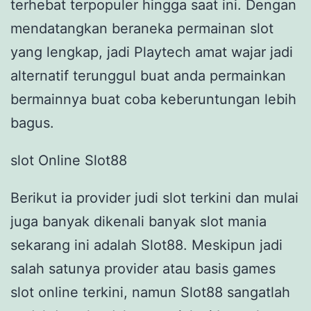
terhebat terpopuler hingga saat ini. Dengan
mendatangkan beraneka permainan slot
yang lengkap, jadi Playtech amat wajar jadi
alternatif terunggul buat anda permainkan
bermainnya buat coba keberuntungan lebih
bagus.
slot Online Slot88
Berikut ia provider judi slot terkini dan mulai
juga banyak dikenali banyak slot mania
sekarang ini adalah Slot88. Meskipun jadi
salah satunya provider atau basis games
slot online terkini, namun Slot88 sangatlah