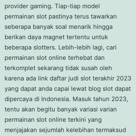
provider gaming. Tiap-tiap model
permainan slot pastinya terus tawarkan
seberapa banyak soal menarik hingga
berikan daya magnet tertentu untuk
beberapa slotters. Lebih-lebih lagi, cari
permainan slot online terhebat dan
terkomplet sekarang tidak susah oleh
karena ada link daftar judi slot terakhir 2023
yang dapat anda capai lewat blog slot dapat
dipercaya di Indonesia. Masuk tahun 2023,
tentu akan begitu banyak variasi varian
permainan slot online terkini yang
menjajakan sejumlah kelebihan termaksud