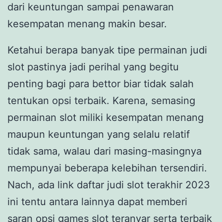
dari keuntungan sampai penawaran
kesempatan menang makin besar.
Ketahui berapa banyak tipe permainan judi
slot pastinya jadi perihal yang begitu
penting bagi para bettor biar tidak salah
tentukan opsi terbaik. Karena, semasing
permainan slot miliki kesempatan menang
maupun keuntungan yang selalu relatif
tidak sama, walau dari masing-masingnya
mempunyai beberapa kelebihan tersendiri.
Nach, ada link daftar judi slot terakhir 2023
ini tentu antara lainnya dapat memberi
saran opsi games slot teranyar serta terbaik