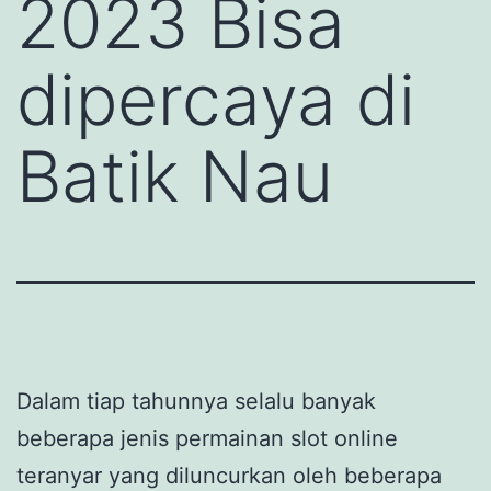
2023 Bisa
dipercaya di
Batik Nau
Dalam tiap tahunnya selalu banyak
beberapa jenis permainan slot online
teranyar yang diluncurkan oleh beberapa