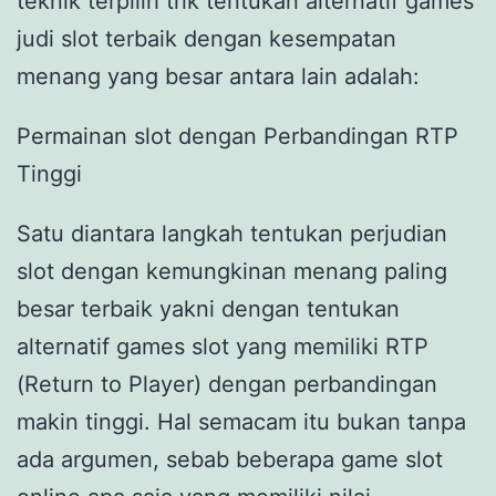
teknik terpilih trik tentukan alternatif games
judi slot terbaik dengan kesempatan
menang yang besar antara lain adalah:
Permainan slot dengan Perbandingan RTP
Tinggi
Satu diantara langkah tentukan perjudian
slot dengan kemungkinan menang paling
besar terbaik yakni dengan tentukan
alternatif games slot yang memiliki RTP
(Return to Player) dengan perbandingan
makin tinggi. Hal semacam itu bukan tanpa
ada argumen, sebab beberapa game slot