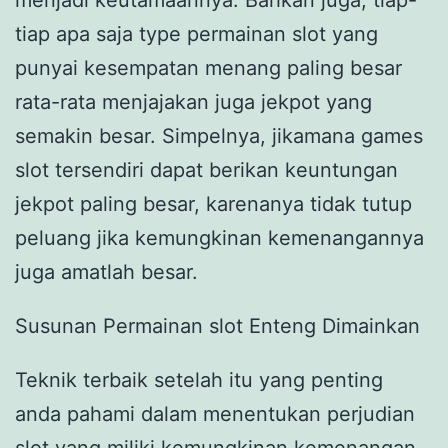
menjadi keutamaannya. Bahkan juga, tiap-
tiap apa saja type permainan slot yang
punyai kesempatan menang paling besar
rata-rata menjajakan juga jekpot yang
semakin besar. Simpelnya, jikamana games
slot tersendiri dapat berikan keuntungan
jekpot paling besar, karenanya tidak tutup
peluang jika kemungkinan kemenangannya
juga amatlah besar.
Susunan Permainan slot Enteng Dimainkan
Teknik terbaik setelah itu yang penting
anda pahami dalam menentukan perjudian