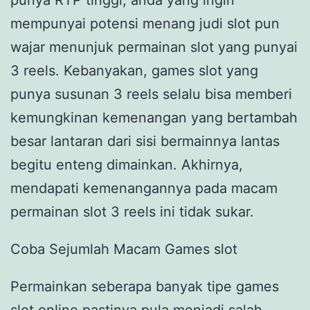
punya RTP tinggi, anda yang ingin
mempunyai potensi menang judi slot pun
wajar menunjuk permainan slot yang punyai
3 reels. Kebanyakan, games slot yang
punya susunan 3 reels selalu bisa memberi
kemungkinan kemenangan yang bertambah
besar lantaran dari sisi bermainnya lantas
begitu enteng dimainkan. Akhirnya,
mendapati kemenangannya pada macam
permainan slot 3 reels ini tidak sukar.
Coba Sejumlah Macam Games slot
Permainkan seberapa banyak tipe games