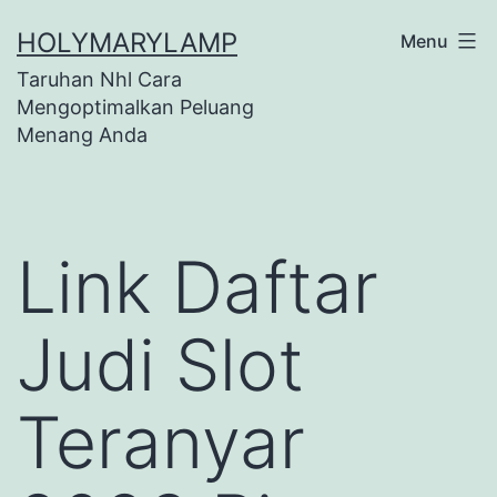
Skip
HOLYMARYLAMP
Menu
to
Taruhan Nhl Cara
content
Mengoptimalkan Peluang
Menang Anda
Link Daftar
Judi Slot
Teranyar