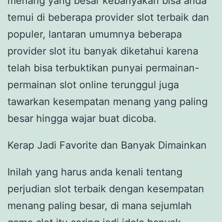
menang yang besar kebanyakan bisa anda
temui di beberapa provider slot terbaik dan
populer, lantaran umumnya beberapa
provider slot itu banyak diketahui karena
telah bisa terbuktikan punyai permainan-
permainan slot online terunggul juga
tawarkan kesempatan menang yang paling
besar hingga wajar buat dicoba.
Kerap Jadi Favorite dan Banyak Dimainkan
Inilah yang harus anda kenali tentang
perjudian slot terbaik dengan kesempatan
menang paling besar, di mana sejumlah