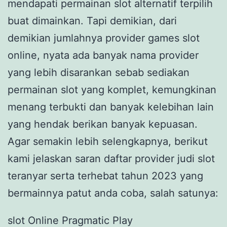
mendapati permainan slot alternatif terpilih
buat dimainkan. Tapi demikian, dari
demikian jumlahnya provider games slot
online, nyata ada banyak nama provider
yang lebih disarankan sebab sediakan
permainan slot yang komplet, kemungkinan
menang terbukti dan banyak kelebihan lain
yang hendak berikan banyak kepuasan.
Agar semakin lebih selengkapnya, berikut
kami jelaskan saran daftar provider judi slot
teranyar serta terhebat tahun 2023 yang
bermainnya patut anda coba, salah satunya:
slot Online Pragmatic Play