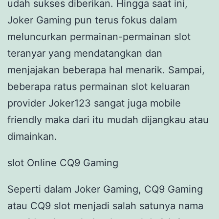
udah sukses diberikan. Hingga saat ini,
Joker Gaming pun terus fokus dalam
meluncurkan permainan-permainan slot
teranyar yang mendatangkan dan
menjajakan beberapa hal menarik. Sampai,
beberapa ratus permainan slot keluaran
provider Joker123 sangat juga mobile
friendly maka dari itu mudah dijangkau atau
dimainkan.
slot Online CQ9 Gaming
Seperti dalam Joker Gaming, CQ9 Gaming
atau CQ9 slot menjadi salah satunya nama