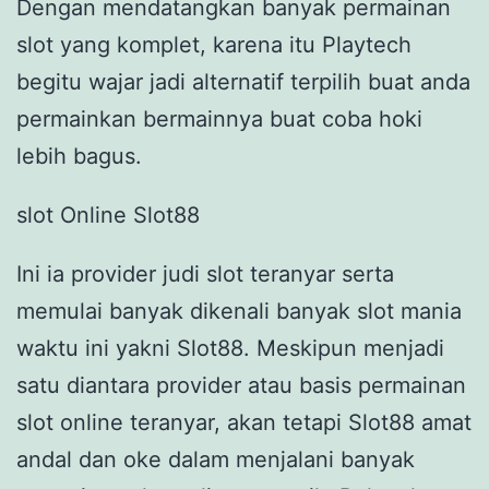
Dengan mendatangkan banyak permainan
slot yang komplet, karena itu Playtech
begitu wajar jadi alternatif terpilih buat anda
permainkan bermainnya buat coba hoki
lebih bagus.
slot Online Slot88
Ini ia provider judi slot teranyar serta
memulai banyak dikenali banyak slot mania
waktu ini yakni Slot88. Meskipun menjadi
satu diantara provider atau basis permainan
slot online teranyar, akan tetapi Slot88 amat
andal dan oke dalam menjalani banyak