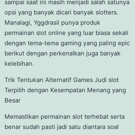
sampai saat ini masih menjadi salah satunya
opsi yang banyak dicari banyak slotters.
Manalagi, Yggdrasil punya produk
permainan slot online yang luar biasa sekali
dengan tema-tema gaming yang paling epic
berikut dengan perkenalkan juga banyak
kelebihan.
Trik Tentukan Alternatif Games Judi slot
Terpilih dengan Kesempatan Menang yang
Besar
Memastikan permainan slot terhebat serta
benar sudah pasti jadi satu diantara soal