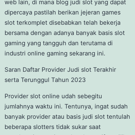
web lain, di mana blog judi slot yang dapat
dipercaya pastilah berikan jejeran games
slot terkomplet disebabkan telah bekerja
bersama dengan adanya banyak basis slot
gaming yang tangguh dan terutama di
industri online gaming sekarang ini.
Saran Daftar Provider Judi slot Terakhir
serta Terunggul Tahun 2023
Provider slot online udah sebegitu
jumlahnya waktu ini. Tentunya, ingat sudah
banyak provider atau basis judi slot tentulah
beberapa slotters tidak sukar saat