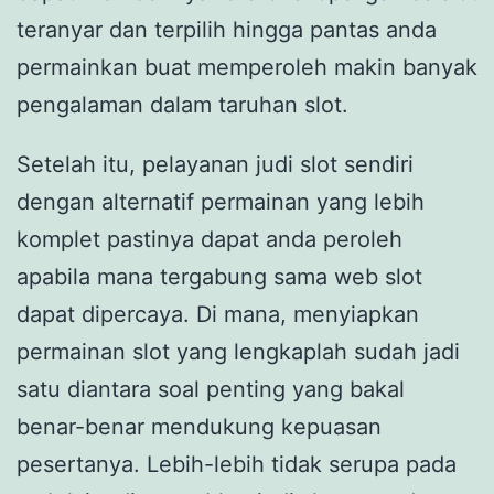
teranyar dan terpilih hingga pantas anda
permainkan buat memperoleh makin banyak
pengalaman dalam taruhan slot.
Setelah itu, pelayanan judi slot sendiri
dengan alternatif permainan yang lebih
komplet pastinya dapat anda peroleh
apabila mana tergabung sama web slot
dapat dipercaya. Di mana, menyiapkan
permainan slot yang lengkaplah sudah jadi
satu diantara soal penting yang bakal
benar-benar mendukung kepuasan
pesertanya. Lebih-lebih tidak serupa pada