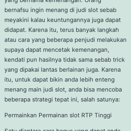
yang bernama kemenangan. Orang
bernafsu ingin menang di judi slot sebab
meyakini kalau keuntungannya juga dapat
didapat. Karena itu, terus banyak langkah
atau cara yang beberapa penjudi melakukan
supaya dapat mencetak kemenangan,
kendati pun hasilnya tidak sama sebab trick
yang dipakai lantas berlainan juga. Karena
itu, untuk dapat bikin anda lebih enteng
menang main judi slot, anda bisa mencoba
beberapa strategi tepat ini, salah satunya:
Permainkan Permainan slot RTP Tinggi