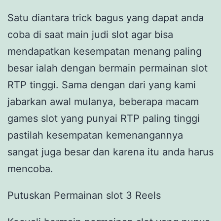
Satu diantara trick bagus yang dapat anda
coba di saat main judi slot agar bisa
mendapatkan kesempatan menang paling
besar ialah dengan bermain permainan slot
RTP tinggi. Sama dengan dari yang kami
jabarkan awal mulanya, beberapa macam
games slot yang punyai RTP paling tinggi
pastilah kesempatan kemenangannya
sangat juga besar dan karena itu anda harus
mencoba.
Putuskan Permainan slot 3 Reels