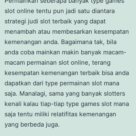
Permainkan seberapa banyak type games
slot online tentu pun jadi satu diantara
strategi judi slot terbaik yang dapat
menambah atau membesarkan kesempatan
kemenangan anda. Bagaimana tak, bila
anda coba mainkan makin banyak macam-
macam permainan slot online, terang
kesempatan kemenangan terbaik bisa anda
dapatkan dari type permainan slot mana
saja. Manalagi, sama yang banyak slotters
kenali kalau tiap-tiap type games slot mana
saja tentu miliki relatifitas kemenangan
yang berbeda juga.