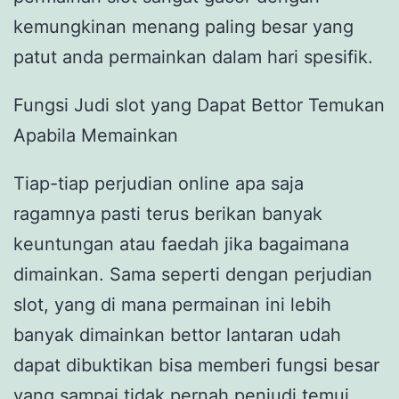
kemungkinan menang paling besar yang
patut anda permainkan dalam hari spesifik.
Fungsi Judi slot yang Dapat Bettor Temukan
Apabila Memainkan
Tiap-tiap perjudian online apa saja
ragamnya pasti terus berikan banyak
keuntungan atau faedah jika bagaimana
dimainkan. Sama seperti dengan perjudian
slot, yang di mana permainan ini lebih
banyak dimainkan bettor lantaran udah
dapat dibuktikan bisa memberi fungsi besar
yang sampai tidak pernah penjudi temui