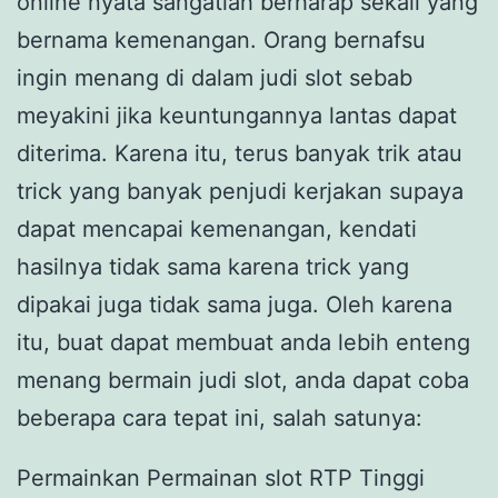
online nyata sangatlah berharap sekali yang
bernama kemenangan. Orang bernafsu
ingin menang di dalam judi slot sebab
meyakini jika keuntungannya lantas dapat
diterima. Karena itu, terus banyak trik atau
trick yang banyak penjudi kerjakan supaya
dapat mencapai kemenangan, kendati
hasilnya tidak sama karena trick yang
dipakai juga tidak sama juga. Oleh karena
itu, buat dapat membuat anda lebih enteng
menang bermain judi slot, anda dapat coba
beberapa cara tepat ini, salah satunya:
Permainkan Permainan slot RTP Tinggi