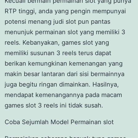
Kecuali bermain permainan slot yang punya
RTP tinggi, anda yang pengin mempunyai
potensi menang judi slot pun pantas
menunjuk permainan slot yang memiliki 3
reels. Kebanyakan, games slot yang
memiliki susunan 3 reels terus dapat
berikan kemungkinan kemenangan yang
makin besar lantaran dari sisi bermainnya
juga begitu ringan dimainkan. Hasilnya,
mendapat kemenangannya pada macam
games slot 3 reels ini tidak susah.
Coba Sejumlah Model Permainan slot