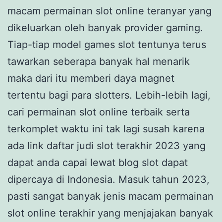
macam permainan slot online teranyar yang
dikeluarkan oleh banyak provider gaming.
Tiap-tiap model games slot tentunya terus
tawarkan seberapa banyak hal menarik
maka dari itu memberi daya magnet
tertentu bagi para slotters. Lebih-lebih lagi,
cari permainan slot online terbaik serta
terkomplet waktu ini tak lagi susah karena
ada link daftar judi slot terakhir 2023 yang
dapat anda capai lewat blog slot dapat
dipercaya di Indonesia. Masuk tahun 2023,
pasti sangat banyak jenis macam permainan
slot online terakhir yang menjajakan banyak