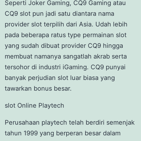
Seperti Joker Gaming, CQ9 Gaming atau
CQ9 slot pun jadi satu diantara nama
provider slot terpilih dari Asia. Udah lebih
pada beberapa ratus type permainan slot
yang sudah dibuat provider CQ9 hingga
membuat namanya sangatlah akrab serta
tersohor di industri iGaming. CQ9 punyai
banyak perjudian slot luar biasa yang
tawarkan bonus besar.
slot Online Playtech
Perusahaan playtech telah berdiri semenjak
tahun 1999 yang berperan besar dalam