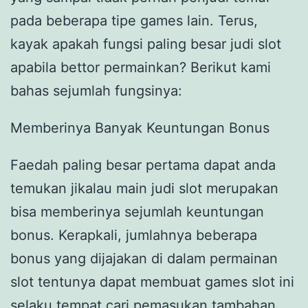
pada beberapa tipe games lain. Terus,
kayak apakah fungsi paling besar judi slot
apabila bettor permainkan? Berikut kami
bahas sejumlah fungsinya:
Memberinya Banyak Keuntungan Bonus
Faedah paling besar pertama dapat anda
temukan jikalau main judi slot merupakan
bisa memberinya sejumlah keuntungan
bonus. Kerapkali, jumlahnya beberapa
bonus yang dijajakan di dalam permainan
slot tentunya dapat membuat games slot ini
selaku tempat cari pemasukan tambahan.