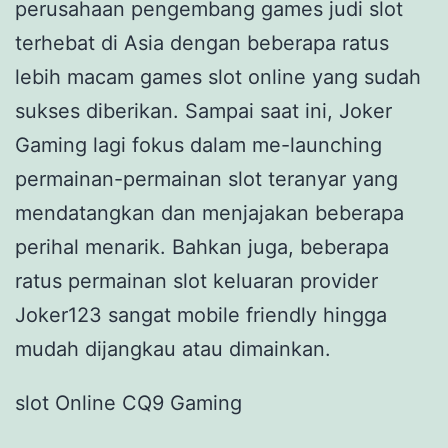
perusahaan pengembang games judi slot
terhebat di Asia dengan beberapa ratus
lebih macam games slot online yang sudah
sukses diberikan. Sampai saat ini, Joker
Gaming lagi fokus dalam me-launching
permainan-permainan slot teranyar yang
mendatangkan dan menjajakan beberapa
perihal menarik. Bahkan juga, beberapa
ratus permainan slot keluaran provider
Joker123 sangat mobile friendly hingga
mudah dijangkau atau dimainkan.
slot Online CQ9 Gaming