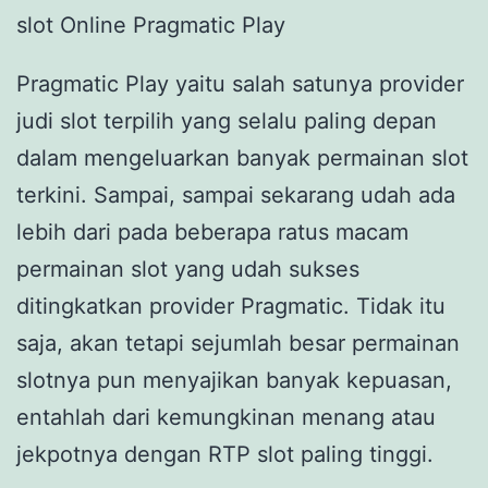
slot Online Pragmatic Play
Pragmatic Play yaitu salah satunya provider
judi slot terpilih yang selalu paling depan
dalam mengeluarkan banyak permainan slot
terkini. Sampai, sampai sekarang udah ada
lebih dari pada beberapa ratus macam
permainan slot yang udah sukses
ditingkatkan provider Pragmatic. Tidak itu
saja, akan tetapi sejumlah besar permainan
slotnya pun menyajikan banyak kepuasan,
entahlah dari kemungkinan menang atau
jekpotnya dengan RTP slot paling tinggi.