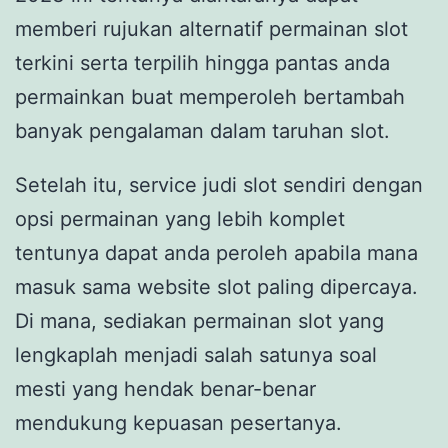
memberi rujukan alternatif permainan slot
terkini serta terpilih hingga pantas anda
permainkan buat memperoleh bertambah
banyak pengalaman dalam taruhan slot.
Setelah itu, service judi slot sendiri dengan
opsi permainan yang lebih komplet
tentunya dapat anda peroleh apabila mana
masuk sama website slot paling dipercaya.
Di mana, sediakan permainan slot yang
lengkaplah menjadi salah satunya soal
mesti yang hendak benar-benar
mendukung kepuasan pesertanya.