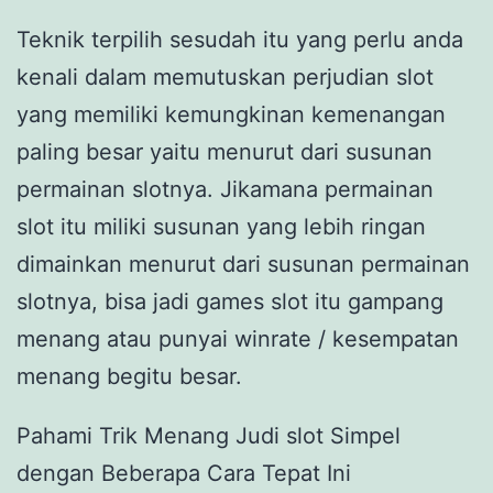
Teknik terpilih sesudah itu yang perlu anda
kenali dalam memutuskan perjudian slot
yang memiliki kemungkinan kemenangan
paling besar yaitu menurut dari susunan
permainan slotnya. Jikamana permainan
slot itu miliki susunan yang lebih ringan
dimainkan menurut dari susunan permainan
slotnya, bisa jadi games slot itu gampang
menang atau punyai winrate / kesempatan
menang begitu besar.
Pahami Trik Menang Judi slot Simpel
dengan Beberapa Cara Tepat Ini