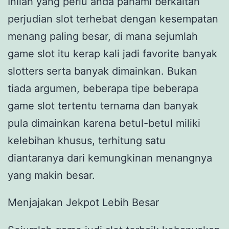
Inilah yang perlu anda pahami berkaitan
perjudian slot terhebat dengan kesempatan
menang paling besar, di mana sejumlah
game slot itu kerap kali jadi favorite banyak
slotters serta banyak dimainkan. Bukan
tiada argumen, beberapa tipe beberapa
game slot tertentu ternama dan banyak
pula dimainkan karena betul-betul miliki
kelebihan khusus, terhitung satu
diantaranya dari kemungkinan menangnya
yang makin besar.
Menjajakan Jekpot Lebih Besar