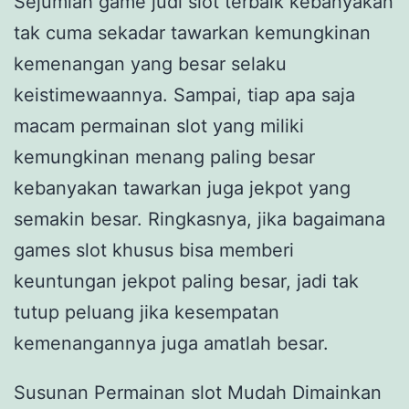
Sejumlah game judi slot terbaik kebanyakan
tak cuma sekadar tawarkan kemungkinan
kemenangan yang besar selaku
keistimewaannya. Sampai, tiap apa saja
macam permainan slot yang miliki
kemungkinan menang paling besar
kebanyakan tawarkan juga jekpot yang
semakin besar. Ringkasnya, jika bagaimana
games slot khusus bisa memberi
keuntungan jekpot paling besar, jadi tak
tutup peluang jika kesempatan
kemenangannya juga amatlah besar.
Susunan Permainan slot Mudah Dimainkan