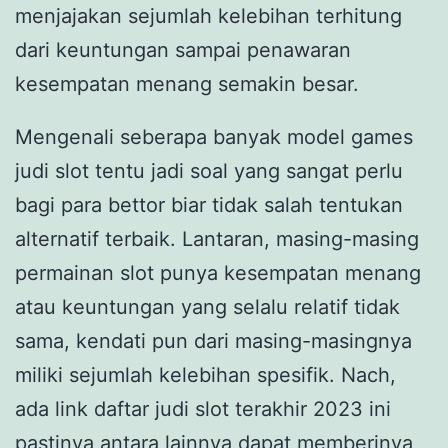
menjajakan sejumlah kelebihan terhitung
dari keuntungan sampai penawaran
kesempatan menang semakin besar.
Mengenali seberapa banyak model games
judi slot tentu jadi soal yang sangat perlu
bagi para bettor biar tidak salah tentukan
alternatif terbaik. Lantaran, masing-masing
permainan slot punya kesempatan menang
atau keuntungan yang selalu relatif tidak
sama, kendati pun dari masing-masingnya
miliki sejumlah kelebihan spesifik. Nach,
ada link daftar judi slot terakhir 2023 ini
pastinya antara lainnya dapat memberinya