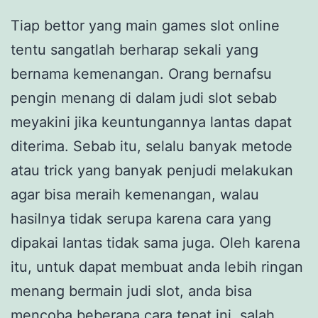
Tiap bettor yang main games slot online
tentu sangatlah berharap sekali yang
bernama kemenangan. Orang bernafsu
pengin menang di dalam judi slot sebab
meyakini jika keuntungannya lantas dapat
diterima. Sebab itu, selalu banyak metode
atau trick yang banyak penjudi melakukan
agar bisa meraih kemenangan, walau
hasilnya tidak serupa karena cara yang
dipakai lantas tidak sama juga. Oleh karena
itu, untuk dapat membuat anda lebih ringan
menang bermain judi slot, anda bisa
mencoba beberapa cara tepat ini, salah