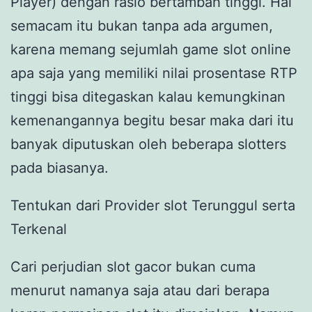
Player) dengan rasio bertambah tinggi. Hal
semacam itu bukan tanpa ada argumen,
karena memang sejumlah game slot online
apa saja yang memiliki nilai prosentase RTP
tinggi bisa ditegaskan kalau kemungkinan
kemenangannya begitu besar maka dari itu
banyak diputuskan oleh beberapa slotters
pada biasanya.
Tentukan dari Provider slot Terunggul serta
Terkenal
Cari perjudian slot gacor bukan cuma
menurut namanya saja atau dari berapa