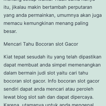
itu, jikalau makin bertambah perputaran
yang anda permainkan, umumnya akan juga
memacu kemungkinan menang paling
besar.
Mencari Tahu Bocoran slot Gacor
Kiat tepat sesudah itu yang telah dipastikan
dapat membuat anda simpel memenangkan
dalam bermain judi slot yaitu cari tahu
bocoran slot gacor. Info bocoran slot gacor
sendiri dapat anda mencari atau peroleh
lewat blog slot sah dan dapat dipercaya.
Karena, utamanya untuk anda mengenal