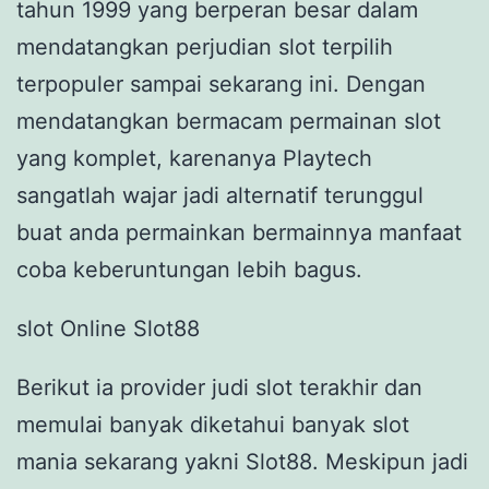
tahun 1999 yang berperan besar dalam
mendatangkan perjudian slot terpilih
terpopuler sampai sekarang ini. Dengan
mendatangkan bermacam permainan slot
yang komplet, karenanya Playtech
sangatlah wajar jadi alternatif terunggul
buat anda permainkan bermainnya manfaat
coba keberuntungan lebih bagus.
slot Online Slot88
Berikut ia provider judi slot terakhir dan
memulai banyak diketahui banyak slot
mania sekarang yakni Slot88. Meskipun jadi