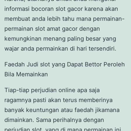
informasi bocoran slot gacor karena akan
membuat anda lebih tahu mana permainan-
permainan slot amat gacor dengan
kemungkinan menang paling besar yang
wajar anda permainkan di hari tersendiri.
Faedah Judi slot yang Dapat Bettor Peroleh
Bila Memainkan
Tiap-tiap perjudian online apa saja
ragamnya pasti akan terus memberinya
banyak keuntungan atau faedah jikamana
dimainkan. Sama perihalnya dengan
perjudian slot, yang di mana permainan ini