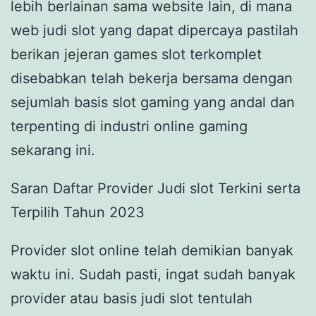
lebih berlainan sama website lain, di mana
web judi slot yang dapat dipercaya pastilah
berikan jejeran games slot terkomplet
disebabkan telah bekerja bersama dengan
sejumlah basis slot gaming yang andal dan
terpenting di industri online gaming
sekarang ini.
Saran Daftar Provider Judi slot Terkini serta
Terpilih Tahun 2023
Provider slot online telah demikian banyak
waktu ini. Sudah pasti, ingat sudah banyak
provider atau basis judi slot tentulah