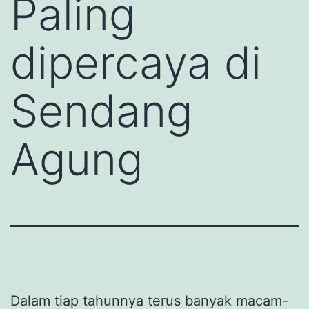
Paling
dipercaya di
Sendang
Agung
Dalam tiap tahunnya terus banyak macam-