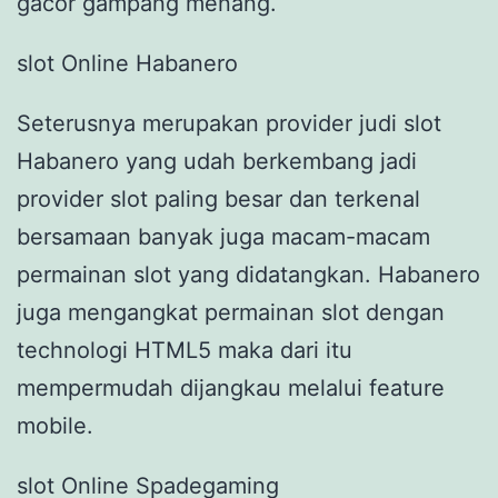
gacor gampang menang.
slot Online Habanero
Seterusnya merupakan provider judi slot
Habanero yang udah berkembang jadi
provider slot paling besar dan terkenal
bersamaan banyak juga macam-macam
permainan slot yang didatangkan. Habanero
juga mengangkat permainan slot dengan
technologi HTML5 maka dari itu
mempermudah dijangkau melalui feature
mobile.
slot Online Spadegaming