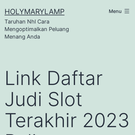
Skip
HOLYMARYLAMP
Menu
to
Taruhan Nhl Cara
content
Mengoptimalkan Peluang
Menang Anda
Link Daftar
Judi Slot
Terakhir 2023