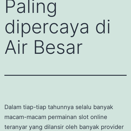
Paling
dipercaya di
Air Besar
Dalam tiap-tiap tahunnya selalu banyak
macam-macam permainan slot online
teranyar yang dilansir oleh banyak provider