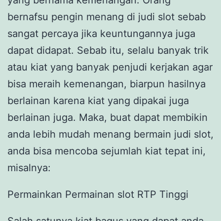
yang bernama kemenangan. Orang
bernafsu pengin menang di judi slot sebab
sangat percaya jika keuntungannya juga
dapat didapat. Sebab itu, selalu banyak trik
atau kiat yang banyak penjudi kerjakan agar
bisa meraih kemenangan, biarpun hasilnya
berlainan karena kiat yang dipakai juga
berlainan juga. Maka, buat dapat membikin
anda lebih mudah menang bermain judi slot,
anda bisa mencoba sejumlah kiat tepat ini,
misalnya:
Permainkan Permainan slot RTP Tinggi