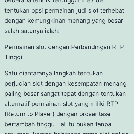
beberapa tehnik terunggul metode
tentukan opsi permainan judi slot terhebat
dengan kemungkinan menang yang besar
salah satunya ialah:
Permainan slot dengan Perbandingan RTP
Tinggi
Satu diantaranya langkah tentukan
perjudian slot dengan kesempatan menang
paling besar sangat tepat dengan tentukan
alternatif permainan slot yang miliki RTP
(Return to Player) dengan prosentase
bertambah tinggi. Hal itu bukan tanpa