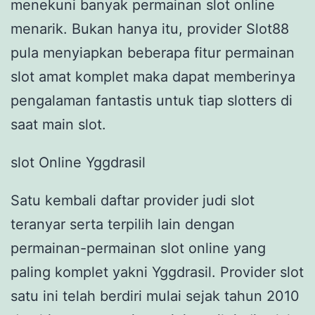
menekuni banyak permainan slot online
menarik. Bukan hanya itu, provider Slot88
pula menyiapkan beberapa fitur permainan
slot amat komplet maka dapat memberinya
pengalaman fantastis untuk tiap slotters di
saat main slot.
slot Online Yggdrasil
Satu kembali daftar provider judi slot
teranyar serta terpilih lain dengan
permainan-permainan slot online yang
paling komplet yakni Yggdrasil. Provider slot
satu ini telah berdiri mulai sejak tahun 2010