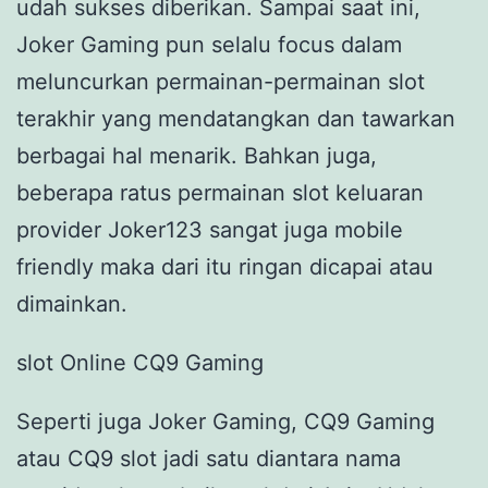
udah sukses diberikan. Sampai saat ini,
Joker Gaming pun selalu focus dalam
meluncurkan permainan-permainan slot
terakhir yang mendatangkan dan tawarkan
berbagai hal menarik. Bahkan juga,
beberapa ratus permainan slot keluaran
provider Joker123 sangat juga mobile
friendly maka dari itu ringan dicapai atau
dimainkan.
slot Online CQ9 Gaming
Seperti juga Joker Gaming, CQ9 Gaming
atau CQ9 slot jadi satu diantara nama