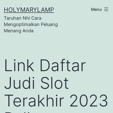
Skip
HOLYMARYLAMP
Menu
to
Taruhan Nhl Cara
content
Mengoptimalkan Peluang
Menang Anda
Link Daftar
Judi Slot
Terakhir 2023