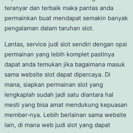
teranyar dan terbaik maka pantas anda
permainkan buat mendapat semakin banyak
pengalaman dalam taruhan slot.
Lantas, service judi slot sendiri dengan opsi
permainan yang lebih komplet pastinya
dapat anda temukan jika bagaimana masuk
sama website slot dapat dipercaya. Di
mana, siapkan permainan slot yang
lengkaplah sudah jadi satu diantara hal
mesti yang bisa amat mendukung kepuasan
member-nya. Lebih berlainan sama website
lain, di mana web judi slot yang dapat