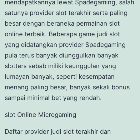
mendapatkannya lewat Spadegaming, salah
satunya provider slot terakhir serta paling
besar dengan beraneka permainan slot
online terbaik. Beberapa game judi slot
yang didatangkan provider Spadegaming
pula terus banyak diunggulkan banyak
slotters sebab miliki keunggulan yang
lumayan banyak, seperti kesempatan
menang paling besar, banyak sekali bonus
sampai minimal bet yang rendah.
slot Online Microgaming
Daftar provider judi slot terakhir dan