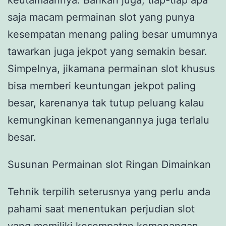
keutamaannya. Bahkan juga, tiap-tiap apa
saja macam permainan slot yang punya
kesempatan menang paling besar umumnya
tawarkan juga jekpot yang semakin besar.
Simpelnya, jikamana permainan slot khusus
bisa memberi keuntungan jekpot paling
besar, karenanya tak tutup peluang kalau
kemungkinan kemenangannya juga terlalu
besar.
Susunan Permainan slot Ringan Dimainkan
Tehnik terpilih seterusnya yang perlu anda
pahami saat menentukan perjudian slot