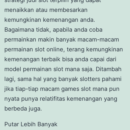
strategi judi slot terpilih yang dapat
menaikkan atau membesarkan
kemungkinan kemenangan anda.
Bagaimana tidak, apabila anda coba
permainkan makin banyak macam-macam
permainan slot online, terang kemungkinan
kemenangan terbaik bisa anda capai dari
model permainan slot mana saja. Ditambah
lagi, sama hal yang banyak slotters pahami
jika tiap-tiap macam games slot mana pun
nyata punya relatifitas kemenangan yang
berbeda juga.
Putar Lebih Banyak