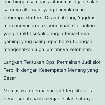
dan hingga sampai saat ini masih jadi salah
satunya alternatif yang banyak dicari
beberapa slotters. Ditambah lagi, Yggdrasil
mempunyai produk permainan slot online
yang atraktif sekali dengan tema-tema
gaming yang paling epic berikut dengan
mengenalkan juga jumlahnya kelebihan.
Langkah Tentukan Opsi Permainan Judi slot
Terpilih dengan Kesempatan Menang yang
Besar
Memastikan permainan slot terpilih serta
benar sudah pasti menjadi salah satunya