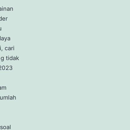
ainan
der
u
daya
, cari
g tidak
 2023
cam
jumlah
 soal