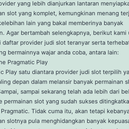
vider yang lebih dianjurkan lantaran menyiapk
an slot yang komplet, kemungkinan menang ter
kelebihan lain yang bakal memberinya banyak
. Agar bertambah selengkapnya, berikut kami 
i daftar provider judi slot teranyar serta terheb
g bermainnya wajar anda coba, antara lain:
ine Pragmatic Play
c Play satu diantara provider judi slot terpilih y
aling depan dalam melansir banyak permainan s
 Sampai, sampai sekarang telah ada lebih dari b
pe permainan slot yang sudah sukses ditingkatk
 Pragmatic. Tidak cuma itu, akan tetapi kebany
an slotnya pula menghidangkan banyak kepuas