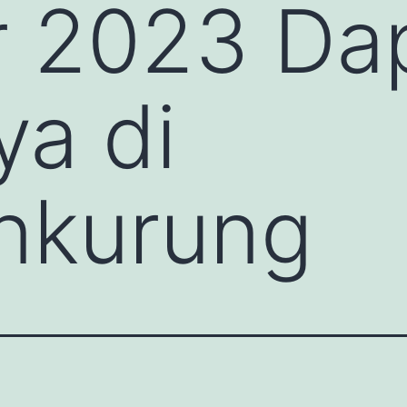
r 2023 Da
ya di
nkurung