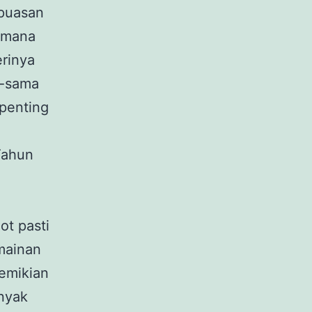
epuasan
i mana
erinya
a-sama
rpenting
Tahun
ot pasti
mainan
demikian
anyak