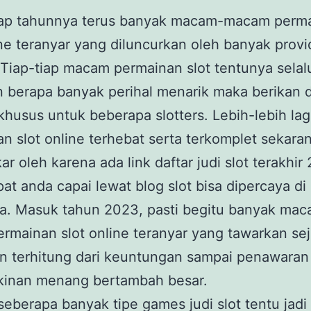
iap tahunnya terus banyak macam-macam perm
ine teranyar yang diluncurkan oleh banyak provi
Tiap-tiap macam permainan slot tentunya selal
 berapa banyak perihal menarik maka berikan 
husus untuk beberapa slotters. Lebih-lebih lagi
n slot online terhebat serta terkomplet sekaran
ar oleh karena ada link daftar judi slot terakhir
at anda capai lewat blog slot bisa dipercaya di
ia. Masuk tahun 2023, pasti begitu banyak ma
rmainan slot online teranyar yang tawarkan se
n terhitung dari keuntungan sampai penawaran
inan menang bertambah besar.
seberapa banyak tipe games judi slot tentu jadi