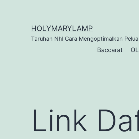
Skip
to
content
HOLYMARYLAMP
Taruhan Nhl Cara Mengoptimalkan Pelu
Baccarat
OL
Link Daf