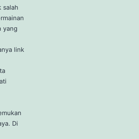
k salah
ermainan
n yang
nya link
ta
ati
temukan
ya. Di
u