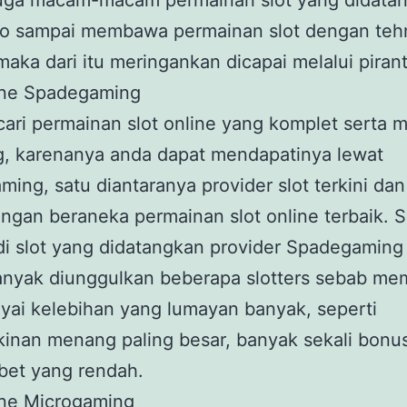
juga macam-macam permainan slot yang didata
o sampai membawa permainan slot dengan teh
ka dari itu meringankan dicapai melalui pirant
line Spadegaming
cari permainan slot online yang komplet serta 
g, karenanya anda dapat mendapatinya lewat
ing, satu diantaranya provider slot terkini dan
ngan beraneka permainan slot online terbaik. 
i slot yang didatangkan provider Spadegaming
banyak diunggulkan beberapa slotters sebab m
ai kelebihan yang lumayan banyak, seperti
inan menang paling besar, banyak sekali bonu
bet yang rendah.
ine Microgaming