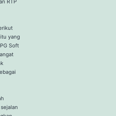
gan RTP
rikut
 itu yang
 PG Soft
sangat
ak
sebagai
ah
 sejalan