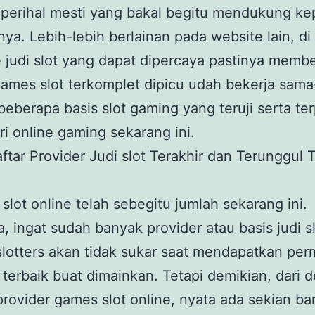
 perihal mesti yang bakal begitu mendukung k
ya. Lebih-lebih berlainan pada website lain, d
 judi slot yang dapat dipercaya pastinya memb
games slot terkomplet dipicu udah bekerja sam
eberapa basis slot gaming yang teruji serta te
tri online gaming sekarang ini.
ftar Provider Judi slot Terakhir dan Terunggul 
 slot online telah sebegitu jumlah sekarang ini.
, ingat sudah banyak provider atau basis judi sl
lotters akan tidak sukar saat mendapatkan per
i terbaik buat dimainkan. Tetapi demikian, dari 
rovider games slot online, nyata ada sekian b