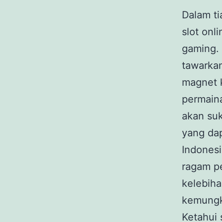
Dalam t
slot onl
gaming. 
tawarkan
magnet k
permaina
akan suk
yang dap
Indones
ragam pe
kelebiha
kemungk
Ketahui 