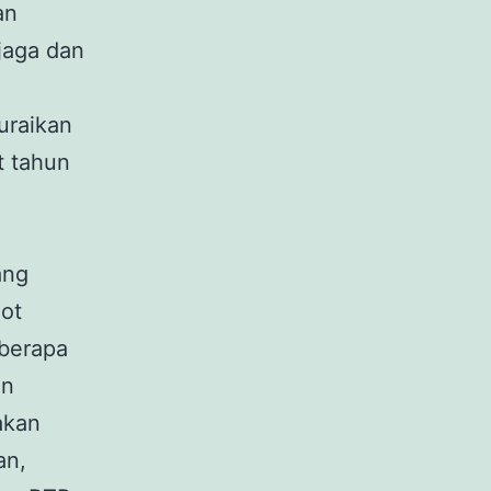
an
jaga dan
uraikan
at tahun
ang
lot
eberapa
an
akan
an,