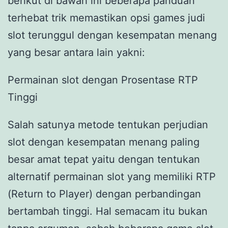
berikut di bawah ini beberapa panduan
terhebat trik memastikan opsi games judi
slot terunggul dengan kesempatan menang
yang besar antara lain yakni:
Permainan slot dengan Prosentase RTP
Tinggi
Salah satunya metode tentukan perjudian
slot dengan kesempatan menang paling
besar amat tepat yaitu dengan tentukan
alternatif permainan slot yang memiliki RTP
(Return to Player) dengan perbandingan
bertambah tinggi. Hal semacam itu bukan