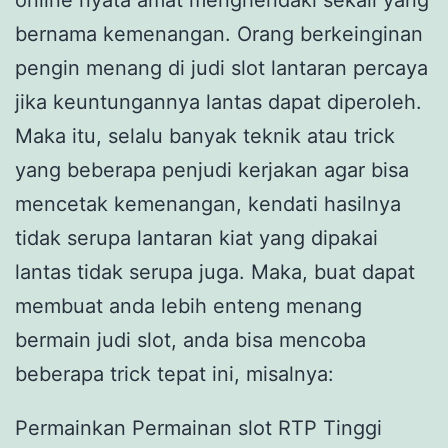
online nyata amat menghendaki sekali yang
bernama kemenangan. Orang berkeinginan
pengin menang di judi slot lantaran percaya
jika keuntungannya lantas dapat diperoleh.
Maka itu, selalu banyak teknik atau trick
yang beberapa penjudi kerjakan agar bisa
mencetak kemenangan, kendati hasilnya
tidak serupa lantaran kiat yang dipakai
lantas tidak serupa juga. Maka, buat dapat
membuat anda lebih enteng menang
bermain judi slot, anda bisa mencoba
beberapa trick tepat ini, misalnya:
Permainkan Permainan slot RTP Tinggi