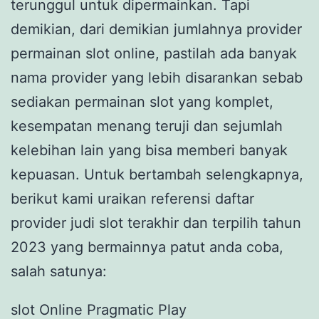
terunggul untuk dipermainkan. Tapi
demikian, dari demikian jumlahnya provider
permainan slot online, pastilah ada banyak
nama provider yang lebih disarankan sebab
sediakan permainan slot yang komplet,
kesempatan menang teruji dan sejumlah
kelebihan lain yang bisa memberi banyak
kepuasan. Untuk bertambah selengkapnya,
berikut kami uraikan referensi daftar
provider judi slot terakhir dan terpilih tahun
2023 yang bermainnya patut anda coba,
salah satunya:
slot Online Pragmatic Play