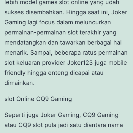
lebih model games slot online yang udah
sukses disembahkan. Hingga saat ini, Joker
Gaming lagi focus dalam meluncurkan
permainan-permainan slot terakhir yang
mendatangkan dan tawarkan berbagai hal
menarik. Sampai, beberapa ratus permainan
slot keluaran provider Joker123 juga mobile
friendly hingga enteng dicapai atau
dimainkan.
slot Online CQ9 Gaming
Seperti juga Joker Gaming, CQ9 Gaming
atau CQ9 slot pula jadi satu diantara nama