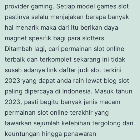
provider gaming. Setiap model games slot
pastinya selalu menjajakan berapa banyak
hal menarik maka dari itu berikan daya
magnet spesifik bagi para slotters.
Ditambah lagi, cari permainan slot online
terbaik dan terkomplet sekarang ini tidak
susah adanya link daftar judi slot terkini
2023 yang dapat anda raih lewat blog slot
paling dipercaya di Indonesia. Masuk tahun
2023, pasti begitu banyak jenis macam
permainan slot online terakhir yang
tawarkan sejumlah kelebihan tergolong dari
keuntungan hingga penawaran