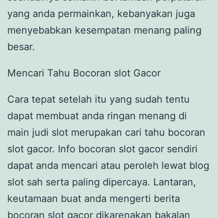
yang anda permainkan, kebanyakan juga
menyebabkan kesempatan menang paling
besar.
Mencari Tahu Bocoran slot Gacor
Cara tepat setelah itu yang sudah tentu
dapat membuat anda ringan menang di
main judi slot merupakan cari tahu bocoran
slot gacor. Info bocoran slot gacor sendiri
dapat anda mencari atau peroleh lewat blog
slot sah serta paling dipercaya. Lantaran,
keutamaan buat anda mengerti berita
bocoran slot gacor dikarenakan bakalan