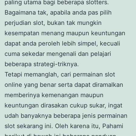
paling utama bagi beberapa slotters.
Bagaimana tak, apabila anda pas pilih
perjudian slot, bukan tak mungkin
kesempatan menang maupun keuntungan
dapat anda peroleh lebih simpel, kecuali
cuma sekedar mengenali dan pelajari
beberapa strategi-triknya.
Tetapi memanglah, cari permainan slot
online yang benar serta dapat diramalkan
memberinya kemenangan maupun
keuntungan dirasakan cukup sukar, ingat
udah banyaknya beberapa jenis permainan
slot sekarang ini. Oleh karena itu, Pahami