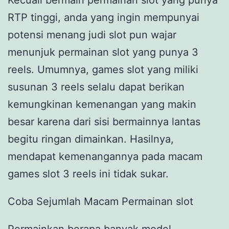
Kecuali bermain permainan slot yang punya
RTP tinggi, anda yang ingin mempunyai
potensi menang judi slot pun wajar
menunjuk permainan slot yang punya 3
reels. Umumnya, games slot yang miliki
susunan 3 reels selalu dapat berikan
kemungkinan kemenangan yang makin
besar karena dari sisi bermainnya lantas
begitu ringan dimainkan. Hasilnya,
mendapat kemenangannya pada macam
games slot 3 reels ini tidak sukar.
Coba Sejumlah Macam Permainan slot