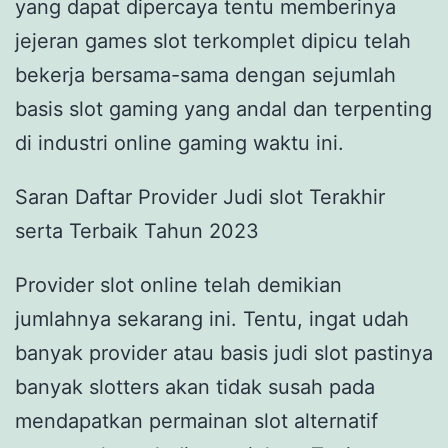
yang dapat dipercaya tentu memberinya
jejeran games slot terkomplet dipicu telah
bekerja bersama-sama dengan sejumlah
basis slot gaming yang andal dan terpenting
di industri online gaming waktu ini.
Saran Daftar Provider Judi slot Terakhir
serta Terbaik Tahun 2023
Provider slot online telah demikian
jumlahnya sekarang ini. Tentu, ingat udah
banyak provider atau basis judi slot pastinya
banyak slotters akan tidak susah pada
mendapatkan permainan slot alternatif