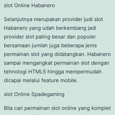
slot Online Habanero
Selanjutnya merupakan provider judi slot
Habanero yang udah berkembang jadi
provider slot paling besar dan populer
bersamaan jumlah juga beberapa jenis
permainan slot yang didatangkan. Habanero
sampai mengangkat permainan slot dengan
tehnologi HTML5 hingga mempermudah
dicapai melalui feature mobile.
slot Online Spadegaming
Bila cari permainan slot online yang komplet