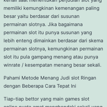
kenali saat menentukan perjudian slot yang
memiliki kemungkinan kemenangan paling
besar yaitu berdasar dari susunan
permainan slotnya. Jika bagaimana
permainan slot itu punya susunan yang
lebih enteng dimainkan berdasar dari skema
permainan slotnya, kemungkinan permainan
slot itu pula gampang menang atau punya
winrate / kesempatan menang besar sekali.
Pahami Metode Menang Judi slot Ringan
dengan Beberapa Cara Tepat Ini
Tiap-tiap bettor yang main games slot