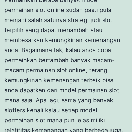
Permainkan berapa banyak model
permainan slot online sudah pasti pula
menjadi salah satunya strategi judi slot
terpilih yang dapat menambah atau
membesarkan kemungkinan kemenangan
anda. Bagaimana tak, kalau anda coba
permainkan bertambah banyak macam-
macam permainan slot online, terang
kemungkinan kemenangan terbaik bisa
anda dapatkan dari model permainan slot
mana saja. Apa lagi, sama yang banyak
slotters kenali kalau setiap model
permainan slot mana pun jelas miliki
relatifitas kemenangan yang berbeda juga.