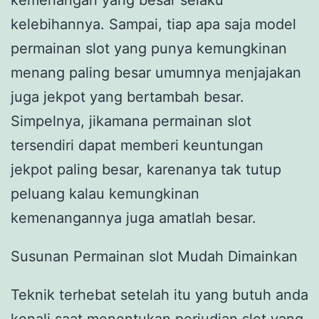
kemenangan yang besar selaku
kelebihannya. Sampai, tiap apa saja model
permainan slot yang punya kemungkinan
menang paling besar umumnya menjajakan
juga jekpot yang bertambah besar.
Simpelnya, jikamana permainan slot
tersendiri dapat memberi keuntungan
jekpot paling besar, karenanya tak tutup
peluang kalau kemungkinan
kemenangannya juga amatlah besar.
Susunan Permainan slot Mudah Dimainkan
Teknik terhebat setelah itu yang butuh anda