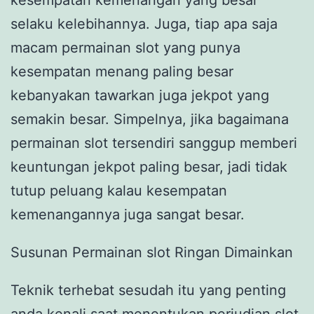
kesempatan kemenangan yang besar
selaku kelebihannya. Juga, tiap apa saja
macam permainan slot yang punya
kesempatan menang paling besar
kebanyakan tawarkan juga jekpot yang
semakin besar. Simpelnya, jika bagaimana
permainan slot tersendiri sanggup memberi
keuntungan jekpot paling besar, jadi tidak
tutup peluang kalau kesempatan
kemenangannya juga sangat besar.
Susunan Permainan slot Ringan Dimainkan
Teknik terhebat sesudah itu yang penting