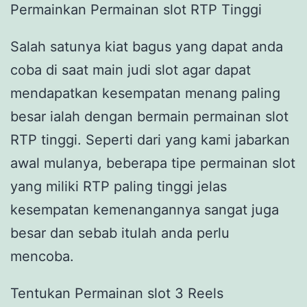
Permainkan Permainan slot RTP Tinggi
Salah satunya kiat bagus yang dapat anda
coba di saat main judi slot agar dapat
mendapatkan kesempatan menang paling
besar ialah dengan bermain permainan slot
RTP tinggi. Seperti dari yang kami jabarkan
awal mulanya, beberapa tipe permainan slot
yang miliki RTP paling tinggi jelas
kesempatan kemenangannya sangat juga
besar dan sebab itulah anda perlu
mencoba.
Tentukan Permainan slot 3 Reels