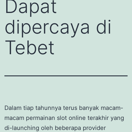
Dapat
dipercaya di
Tebet
Dalam tiap tahunnya terus banyak macam-
macam permainan slot online terakhir yang
di-launching oleh beberapa provider