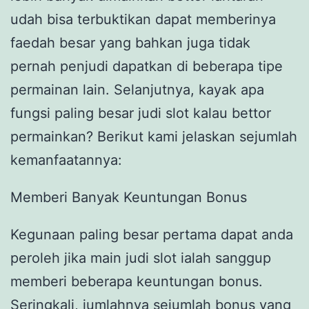
udah bisa terbuktikan dapat memberinya
faedah besar yang bahkan juga tidak
pernah penjudi dapatkan di beberapa tipe
permainan lain. Selanjutnya, kayak apa
fungsi paling besar judi slot kalau bettor
permainkan? Berikut kami jelaskan sejumlah
kemanfaatannya:
Memberi Banyak Keuntungan Bonus
Kegunaan paling besar pertama dapat anda
peroleh jika main judi slot ialah sanggup
memberi beberapa keuntungan bonus.
Seringkali, jumlahnya sejumlah bonus yang