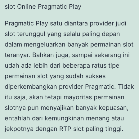
slot Online Pragmatic Play
Pragmatic Play satu diantara provider judi
slot terunggul yang selalu paling depan
dalam mengeluarkan banyak permainan slot
teranyar. Bahkan juga, sampai sekarang ini
udah ada lebih dari beberapa ratus tipe
permainan slot yang sudah sukses
diperkembangkan provider Pragmatic. Tidak
itu saja, akan tetapi mayoritas permainan
slotnya pun menyajikan banyak kepuasan,
entahlah dari kemungkinan menang atau
jekpotnya dengan RTP slot paling tinggi.