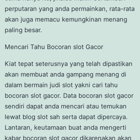
perputaran yang anda permainkan, rata-rata
akan juga memacu kemungkinan menang
paling besar.
Mencari Tahu Bocoran slot Gacor
Kiat tepat seterusnya yang telah dipastikan
akan membuat anda gampang menang di
dalam bermain judi slot yakni cari tahu
bocoran slot gacor. Data bocoran slot gacor
sendiri dapat anda mencari atau temukan
lewat blog slot sah serta dapat dipercaya.
Lantaran, keutamaan buat anda mengerti
kabar bocoran slot gacor dikarenakan akan