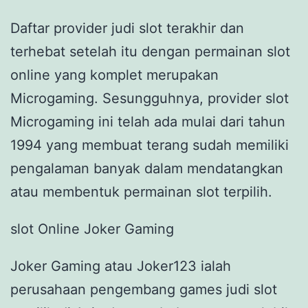
Daftar provider judi slot terakhir dan
terhebat setelah itu dengan permainan slot
online yang komplet merupakan
Microgaming. Sesungguhnya, provider slot
Microgaming ini telah ada mulai dari tahun
1994 yang membuat terang sudah memiliki
pengalaman banyak dalam mendatangkan
atau membentuk permainan slot terpilih.
slot Online Joker Gaming
Joker Gaming atau Joker123 ialah
perusahaan pengembang games judi slot