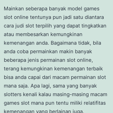
Mainkan seberapa banyak model games
slot online tentunya pun jadi satu diantara
cara judi slot terpilih yang dapat tingkatkan
atau membesarkan kemungkinan
kemenangan anda. Bagaimana tidak, bila
anda coba permainkan makin banyak
beberapa jenis permainan slot online,
terang kemungkinan kemenangan terbaik
bisa anda capai dari macam permainan slot
mana saja. Apa lagi, sama yang banyak
slotters kenali kalau masing-masing macam
games slot mana pun tentu miliki relatifitas
kemenangan yang berlainan juga.