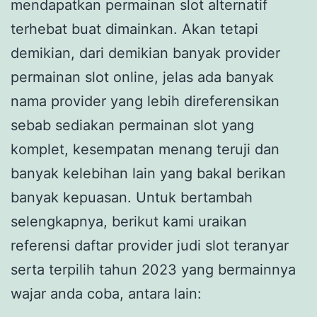
mendapatkan permainan slot alternatif
terhebat buat dimainkan. Akan tetapi
demikian, dari demikian banyak provider
permainan slot online, jelas ada banyak
nama provider yang lebih direferensikan
sebab sediakan permainan slot yang
komplet, kesempatan menang teruji dan
banyak kelebihan lain yang bakal berikan
banyak kepuasan. Untuk bertambah
selengkapnya, berikut kami uraikan
referensi daftar provider judi slot teranyar
serta terpilih tahun 2023 yang bermainnya
wajar anda coba, antara lain: