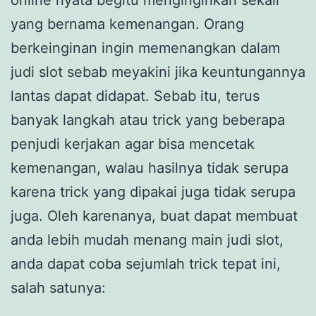
online nyata begitu menginginkan sekali
yang bernama kemenangan. Orang
berkeinginan ingin memenangkan dalam
judi slot sebab meyakini jika keuntungannya
lantas dapat didapat. Sebab itu, terus
banyak langkah atau trick yang beberapa
penjudi kerjakan agar bisa mencetak
kemenangan, walau hasilnya tidak serupa
karena trick yang dipakai juga tidak serupa
juga. Oleh karenanya, buat dapat membuat
anda lebih mudah menang main judi slot,
anda dapat coba sejumlah trick tepat ini,
salah satunya: