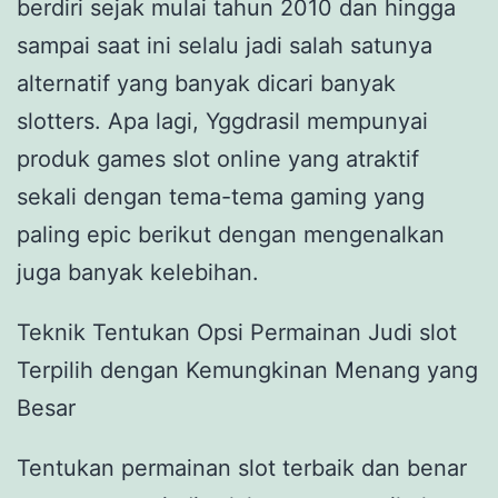
berdiri sejak mulai tahun 2010 dan hingga
sampai saat ini selalu jadi salah satunya
alternatif yang banyak dicari banyak
slotters. Apa lagi, Yggdrasil mempunyai
produk games slot online yang atraktif
sekali dengan tema-tema gaming yang
paling epic berikut dengan mengenalkan
juga banyak kelebihan.
Teknik Tentukan Opsi Permainan Judi slot
Terpilih dengan Kemungkinan Menang yang
Besar
Tentukan permainan slot terbaik dan benar