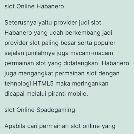
slot Online Habanero
Seterusnya yaitu provider judi slot
Habanero yang udah berkembang jadi
provider slot paling besar serta populer
sejalan jumlahnya juga macam-macam
permainan slot yang didatangkan. Habanero
juga mengangkat permainan slot dengan
tehnologi HTML5 maka meringankan
dicapai melalui piranti mobile.
slot Online Spadegaming
Apabila cari permainan slot online yang