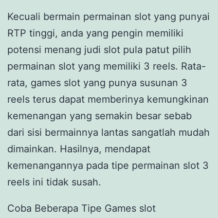
Kecuali bermain permainan slot yang punyai
RTP tinggi, anda yang pengin memiliki
potensi menang judi slot pula patut pilih
permainan slot yang memiliki 3 reels. Rata-
rata, games slot yang punya susunan 3
reels terus dapat memberinya kemungkinan
kemenangan yang semakin besar sebab
dari sisi bermainnya lantas sangatlah mudah
dimainkan. Hasilnya, mendapat
kemenangannya pada tipe permainan slot 3
reels ini tidak susah.
Coba Beberapa Tipe Games slot