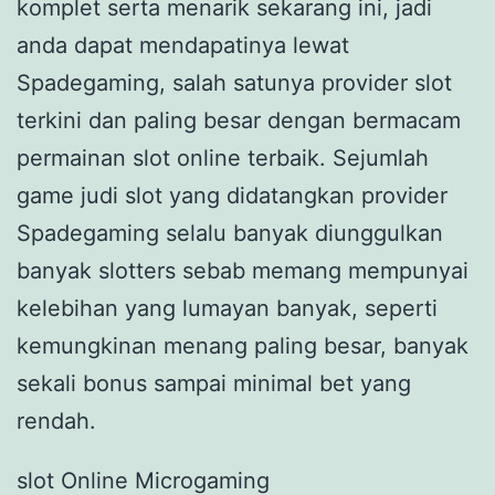
komplet serta menarik sekarang ini, jadi
anda dapat mendapatinya lewat
Spadegaming, salah satunya provider slot
terkini dan paling besar dengan bermacam
permainan slot online terbaik. Sejumlah
game judi slot yang didatangkan provider
Spadegaming selalu banyak diunggulkan
banyak slotters sebab memang mempunyai
kelebihan yang lumayan banyak, seperti
kemungkinan menang paling besar, banyak
sekali bonus sampai minimal bet yang
rendah.
slot Online Microgaming