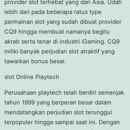
provider slot terhebat yang dari Asia. Udah
lebih dari pada beberapa ratus type
permainan slot yang sudah dibuat provider
CQ9 hingga membuat namanya begitu
akrab serta tenar di industri iGaming. CQ9
miliki banyak perjudian slot atraktif yang
tawarkan bonus besar.
slot Online Playtech
Perusahaan playtech telah berdiri semenjak
tahun 1999 yang berperan besar dalam
mendatangkan perjudian slot terunggul
terpopuler hingga sampai saat ini. Dengan