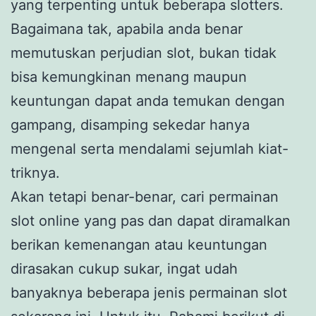
yang terpenting untuk beberapa slotters.
Bagaimana tak, apabila anda benar
memutuskan perjudian slot, bukan tidak
bisa kemungkinan menang maupun
keuntungan dapat anda temukan dengan
gampang, disamping sekedar hanya
mengenal serta mendalami sejumlah kiat-
triknya.
Akan tetapi benar-benar, cari permainan
slot online yang pas dan dapat diramalkan
berikan kemenangan atau keuntungan
dirasakan cukup sukar, ingat udah
banyaknya beberapa jenis permainan slot