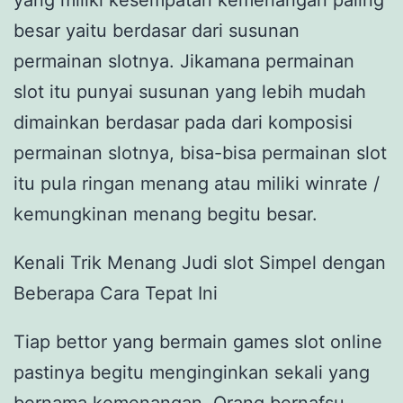
yang miliki kesempatan kemenangan paling
besar yaitu berdasar dari susunan
permainan slotnya. Jikamana permainan
slot itu punyai susunan yang lebih mudah
dimainkan berdasar pada dari komposisi
permainan slotnya, bisa-bisa permainan slot
itu pula ringan menang atau miliki winrate /
kemungkinan menang begitu besar.
Kenali Trik Menang Judi slot Simpel dengan
Beberapa Cara Tepat Ini
Tiap bettor yang bermain games slot online
pastinya begitu menginginkan sekali yang