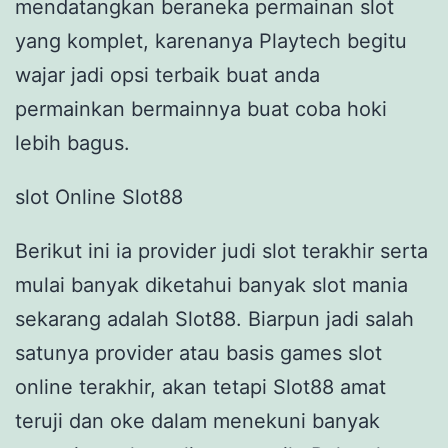
mendatangkan beraneka permainan slot
yang komplet, karenanya Playtech begitu
wajar jadi opsi terbaik buat anda
permainkan bermainnya buat coba hoki
lebih bagus.
slot Online Slot88
Berikut ini ia provider judi slot terakhir serta
mulai banyak diketahui banyak slot mania
sekarang adalah Slot88. Biarpun jadi salah
satunya provider atau basis games slot
online terakhir, akan tetapi Slot88 amat
teruji dan oke dalam menekuni banyak