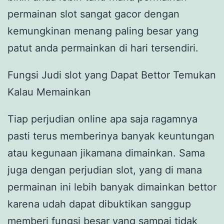
permainan slot sangat gacor dengan
kemungkinan menang paling besar yang
patut anda permainkan di hari tersendiri.
Fungsi Judi slot yang Dapat Bettor Temukan
Kalau Memainkan
Tiap perjudian online apa saja ragamnya
pasti terus memberinya banyak keuntungan
atau kegunaan jikamana dimainkan. Sama
juga dengan perjudian slot, yang di mana
permainan ini lebih banyak dimainkan bettor
karena udah dapat dibuktikan sanggup
memberi fungsi besar yang sampai tidak