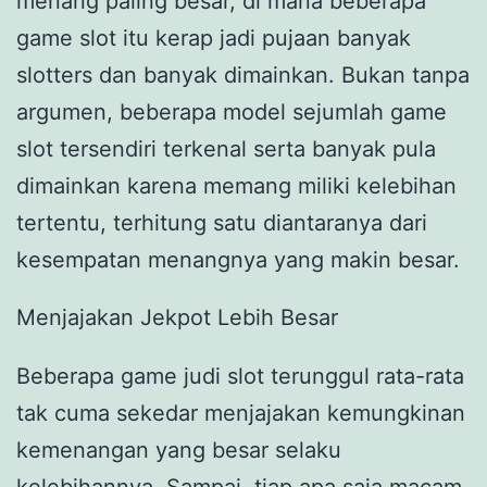
menang paling besar, di mana beberapa
game slot itu kerap jadi pujaan banyak
slotters dan banyak dimainkan. Bukan tanpa
argumen, beberapa model sejumlah game
slot tersendiri terkenal serta banyak pula
dimainkan karena memang miliki kelebihan
tertentu, terhitung satu diantaranya dari
kesempatan menangnya yang makin besar.
Menjajakan Jekpot Lebih Besar
Beberapa game judi slot terunggul rata-rata
tak cuma sekedar menjajakan kemungkinan
kemenangan yang besar selaku