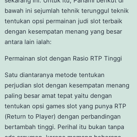
sekarang ini. Untuk itu, Pahami berikut di
bawah ini sejumlah tehnik terunggul teknik
tentukan opsi permainan judi slot terbaik
dengan kesempatan menang yang besar
antara lain ialah:
Permainan slot dengan Rasio RTP Tinggi
Satu diantaranya metode tentukan
perjudian slot dengan kesempatan menang
paling besar amat tepat yaitu dengan
tentukan opsi games slot yang punya RTP
(Return to Player) dengan perbandingan
bertambah tinggi. Perihal itu bukan tanpa