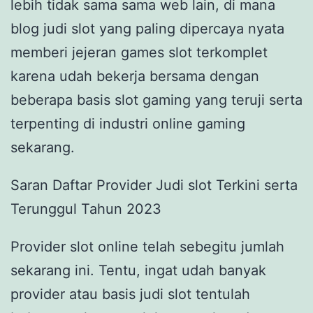
lebih tidak sama sama web lain, di mana
blog judi slot yang paling dipercaya nyata
memberi jejeran games slot terkomplet
karena udah bekerja bersama dengan
beberapa basis slot gaming yang teruji serta
terpenting di industri online gaming
sekarang.
Saran Daftar Provider Judi slot Terkini serta
Terunggul Tahun 2023
Provider slot online telah sebegitu jumlah
sekarang ini. Tentu, ingat udah banyak
provider atau basis judi slot tentulah