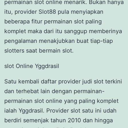
permainan slot online menarik. Bukan hanya
itu, provider Slot88 pula menyiapkan
beberapa fitur permainan slot paling
komplet maka dari itu sanggup memberinya
pengalaman menakjubkan buat tiap-tiap
slotters saat bermain slot.
slot Online Yggdrasil
Satu kembali daftar provider judi slot terkini
dan terhebat lain dengan permainan-
permainan slot online yang paling komplet
ialah Yggdrasil. Provider slot satu ini udah
berdiri semenjak tahun 2010 dan hingga