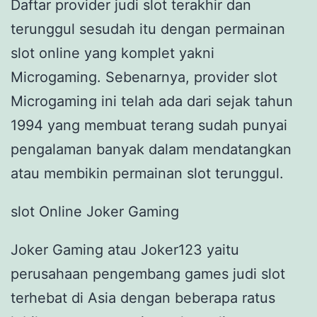
Daftar provider judi slot terakhir dan
terunggul sesudah itu dengan permainan
slot online yang komplet yakni
Microgaming. Sebenarnya, provider slot
Microgaming ini telah ada dari sejak tahun
1994 yang membuat terang sudah punyai
pengalaman banyak dalam mendatangkan
atau membikin permainan slot terunggul.
slot Online Joker Gaming
Joker Gaming atau Joker123 yaitu
perusahaan pengembang games judi slot
terhebat di Asia dengan beberapa ratus