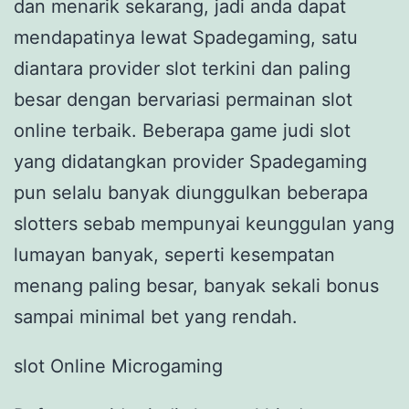
dan menarik sekarang, jadi anda dapat
mendapatinya lewat Spadegaming, satu
diantara provider slot terkini dan paling
besar dengan bervariasi permainan slot
online terbaik. Beberapa game judi slot
yang didatangkan provider Spadegaming
pun selalu banyak diunggulkan beberapa
slotters sebab mempunyai keunggulan yang
lumayan banyak, seperti kesempatan
menang paling besar, banyak sekali bonus
sampai minimal bet yang rendah.
slot Online Microgaming