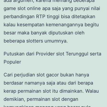
ada argumen, karena memang beberapa
game slot online apa saja yang punyai nilai
perbandingan RTP tinggi bisa ditetapkan
kalau kesempatan kemenangannya begitu
besar maka banyak diputuskan oleh
beberapa slotters umumnya.
Putuskan dari Provider slot Terunggul serta
Populer
Cari perjudian slot gacor bukan hanya
berdasar namanya saja atau dari berapa
kerap permainan slot itu dimainkan. Walau
demikian, permainan slot dengan