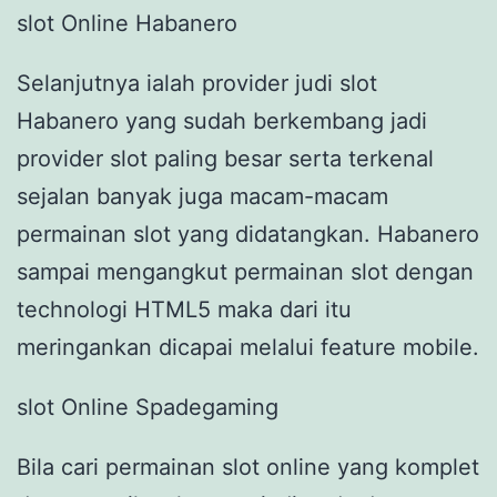
slot Online Habanero
Selanjutnya ialah provider judi slot
Habanero yang sudah berkembang jadi
provider slot paling besar serta terkenal
sejalan banyak juga macam-macam
permainan slot yang didatangkan. Habanero
sampai mengangkut permainan slot dengan
technologi HTML5 maka dari itu
meringankan dicapai melalui feature mobile.
slot Online Spadegaming
Bila cari permainan slot online yang komplet