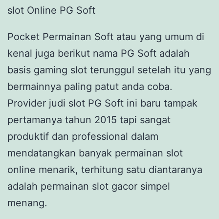
slot Online PG Soft
Pocket Permainan Soft atau yang umum di
kenal juga berikut nama PG Soft adalah
basis gaming slot terunggul setelah itu yang
bermainnya paling patut anda coba.
Provider judi slot PG Soft ini baru tampak
pertamanya tahun 2015 tapi sangat
produktif dan professional dalam
mendatangkan banyak permainan slot
online menarik, terhitung satu diantaranya
adalah permainan slot gacor simpel
menang.