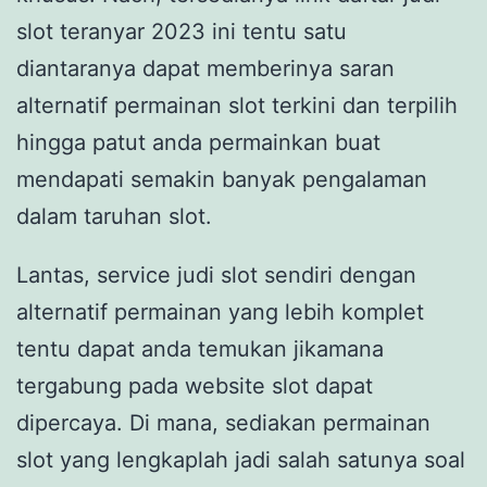
slot teranyar 2023 ini tentu satu
diantaranya dapat memberinya saran
alternatif permainan slot terkini dan terpilih
hingga patut anda permainkan buat
mendapati semakin banyak pengalaman
dalam taruhan slot.
Lantas, service judi slot sendiri dengan
alternatif permainan yang lebih komplet
tentu dapat anda temukan jikamana
tergabung pada website slot dapat
dipercaya. Di mana, sediakan permainan
slot yang lengkaplah jadi salah satunya soal