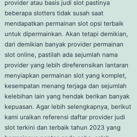
provider atau basis judi slot pastinya
beberapa slotters tidak susah saat
mendapatkan permainan slot opsi terbaik
untuk dipermainkan. Akan tetapi demikian,
dari demikian banyak provider permainan
slot online, pastilah ada sejumlah nama
provider yang lebih direferensikan lantaran
menyiapkan permainan slot yang komplet,
kesempatan menang terjaga dan sejumlah
kelebihan lain yang hendak berikan banyak
kepuasan. Agar lebih selengkapnya, berikut
kami uraikan referensi daftar provider judi
slot terkini dan terbaik tahun 2023 yang