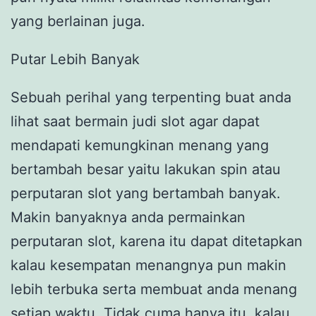
yang berlainan juga.
Putar Lebih Banyak
Sebuah perihal yang terpenting buat anda
lihat saat bermain judi slot agar dapat
mendapati kemungkinan menang yang
bertambah besar yaitu lakukan spin atau
perputaran slot yang bertambah banyak.
Makin banyaknya anda permainkan
perputaran slot, karena itu dapat ditetapkan
kalau kesempatan menangnya pun makin
lebih terbuka serta membuat anda menang
setiap waktu. Tidak cuma hanya itu, kalau