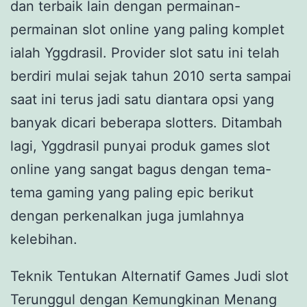
dan terbaik lain dengan permainan-
permainan slot online yang paling komplet
ialah Yggdrasil. Provider slot satu ini telah
berdiri mulai sejak tahun 2010 serta sampai
saat ini terus jadi satu diantara opsi yang
banyak dicari beberapa slotters. Ditambah
lagi, Yggdrasil punyai produk games slot
online yang sangat bagus dengan tema-
tema gaming yang paling epic berikut
dengan perkenalkan juga jumlahnya
kelebihan.
Teknik Tentukan Alternatif Games Judi slot
Terunggul dengan Kemungkinan Menang