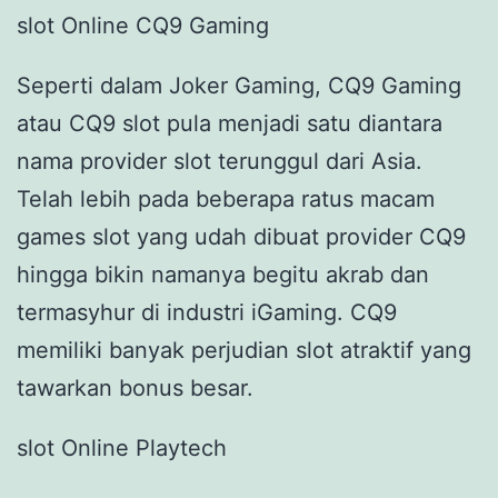
slot Online CQ9 Gaming
Seperti dalam Joker Gaming, CQ9 Gaming
atau CQ9 slot pula menjadi satu diantara
nama provider slot terunggul dari Asia.
Telah lebih pada beberapa ratus macam
games slot yang udah dibuat provider CQ9
hingga bikin namanya begitu akrab dan
termasyhur di industri iGaming. CQ9
memiliki banyak perjudian slot atraktif yang
tawarkan bonus besar.
slot Online Playtech