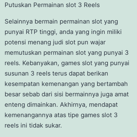
Putuskan Permainan slot 3 Reels
Selainnya bermain permainan slot yang
punyai RTP tinggi, anda yang ingin miliki
potensi menang judi slot pun wajar
memutuskan permainan slot yang punyai 3
reels. Kebanyakan, games slot yang punyai
susunan 3 reels terus dapat berikan
kesempatan kemenangan yang bertambah
besar sebab dari sisi bermainnya juga amat
enteng dimainkan. Akhirnya, mendapat
kemenangannya atas tipe games slot 3
reels ini tidak sukar.