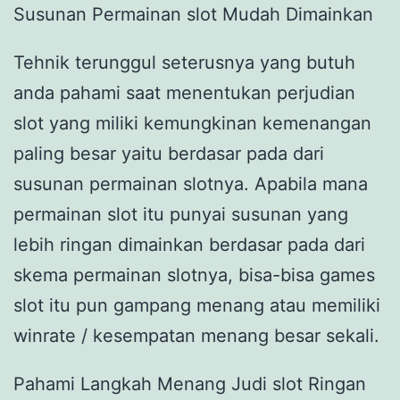
Susunan Permainan slot Mudah Dimainkan
Tehnik terunggul seterusnya yang butuh
anda pahami saat menentukan perjudian
slot yang miliki kemungkinan kemenangan
paling besar yaitu berdasar pada dari
susunan permainan slotnya. Apabila mana
permainan slot itu punyai susunan yang
lebih ringan dimainkan berdasar pada dari
skema permainan slotnya, bisa-bisa games
slot itu pun gampang menang atau memiliki
winrate / kesempatan menang besar sekali.
Pahami Langkah Menang Judi slot Ringan