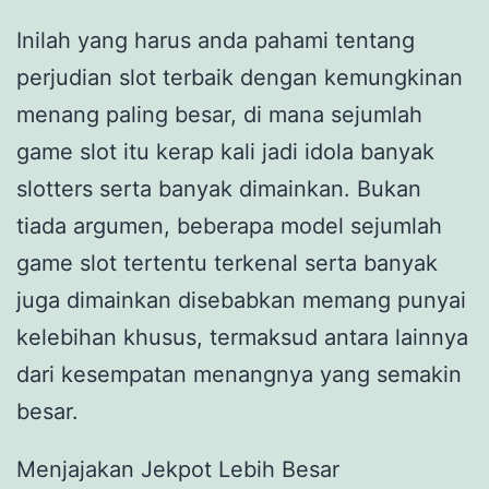
Inilah yang harus anda pahami tentang
perjudian slot terbaik dengan kemungkinan
menang paling besar, di mana sejumlah
game slot itu kerap kali jadi idola banyak
slotters serta banyak dimainkan. Bukan
tiada argumen, beberapa model sejumlah
game slot tertentu terkenal serta banyak
juga dimainkan disebabkan memang punyai
kelebihan khusus, termaksud antara lainnya
dari kesempatan menangnya yang semakin
besar.
Menjajakan Jekpot Lebih Besar