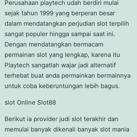
Perusahaan playtech udah berdiri mulai
sejak tahun 1999 yang berperan besar
dalam mendatangkan perjudian slot terpilih
sangat populer hingga sampai saat ini.
Dengan mendatangkan bermacam
permainan slot yang lengkap, karena itu
Playtech sangatlah wajar jadi alternatif
terhebat buat anda permainkan bermainnya
untuk coba keberuntungan lebih bagus.
slot Online Slot88
Berikut ia provider judi slot terakhir dan
memulai banyak dikenali banyak slot mania