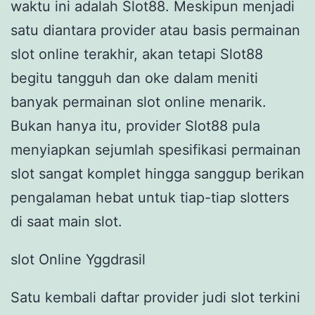
waktu ini adalah Slot88. Meskipun menjadi
satu diantara provider atau basis permainan
slot online terakhir, akan tetapi Slot88
begitu tangguh dan oke dalam meniti
banyak permainan slot online menarik.
Bukan hanya itu, provider Slot88 pula
menyiapkan sejumlah spesifikasi permainan
slot sangat komplet hingga sanggup berikan
pengalaman hebat untuk tiap-tiap slotters
di saat main slot.
slot Online Yggdrasil
Satu kembali daftar provider judi slot terkini