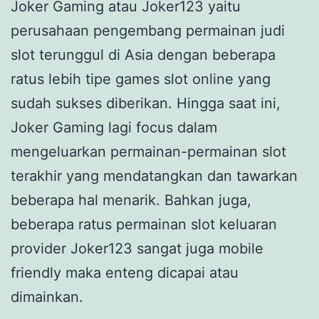
Joker Gaming atau Joker123 yaitu
perusahaan pengembang permainan judi
slot terunggul di Asia dengan beberapa
ratus lebih tipe games slot online yang
sudah sukses diberikan. Hingga saat ini,
Joker Gaming lagi focus dalam
mengeluarkan permainan-permainan slot
terakhir yang mendatangkan dan tawarkan
beberapa hal menarik. Bahkan juga,
beberapa ratus permainan slot keluaran
provider Joker123 sangat juga mobile
friendly maka enteng dicapai atau
dimainkan.