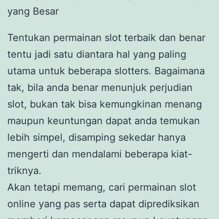
yang Besar
Tentukan permainan slot terbaik dan benar
tentu jadi satu diantara hal yang paling
utama untuk beberapa slotters. Bagaimana
tak, bila anda benar menunjuk perjudian
slot, bukan tak bisa kemungkinan menang
maupun keuntungan dapat anda temukan
lebih simpel, disamping sekedar hanya
mengerti dan mendalami beberapa kiat-
triknya.
Akan tetapi memang, cari permainan slot
online yang pas serta dapat diprediksikan