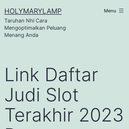
Skip
HOLYMARYLAMP
Menu
to
Taruhan Nhl Cara
content
Mengoptimalkan Peluang
Menang Anda
Link Daftar
Judi Slot
Terakhir 2023