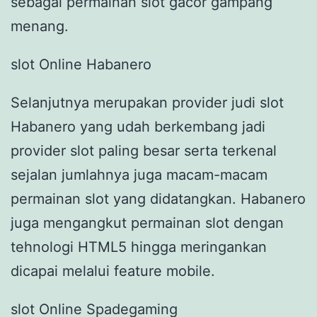
sebagai permainan slot gacor gampang
menang.
slot Online Habanero
Selanjutnya merupakan provider judi slot
Habanero yang udah berkembang jadi
provider slot paling besar serta terkenal
sejalan jumlahnya juga macam-macam
permainan slot yang didatangkan. Habanero
juga mengangkut permainan slot dengan
tehnologi HTML5 hingga meringankan
dicapai melalui feature mobile.
slot Online Spadegaming