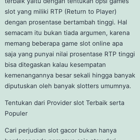
terbaik yaitu dengan tentukan opsi games
slot yang miliki RTP (Return to Player)
dengan prosentase bertambah tinggi. Hal
semacam itu bukan tiada argumen, karena
memang beberapa game slot online apa
saja yang punyai nilai prosentase RTP tinggi
bisa ditegaskan kalau kesempatan
kemenangannya besar sekali hingga banyak
diputuskan oleh banyak slotters umumnya.
Tentukan dari Provider slot Terbaik serta
Populer
Cari perjudian slot gacor bukan hanya