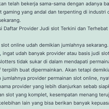
kan telah bekerja sama-sama dengan adanya b
ot gaming yang andal dan terpenting di industri 
sekarang.
i Daftar Provider Judi slot Terkini dan Terheba
 slot online udah demikian jumlahnya sekarang.
, ingat udah banyak provider atau basis judi slot
lotters tidak sukar di dalam mendapati permain
if terpilih buat dipermainkan. Akan tetapi demiki
 jumlahnya provider permainan slot online, nya
ama provider yang lebih dianjurkan sebab siap
n slot yang komplet, kesempatan menang teruj
elebihan lain yang bisa berikan banyak kepuas