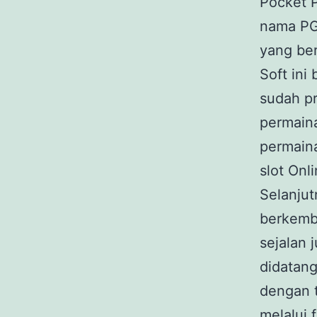
Pocket P
nama PG 
yang ber
Soft ini
sudah p
permaina
permaina
slot Onl
Selanjut
berkemba
sejalan 
didatan
dengan 
melalui 