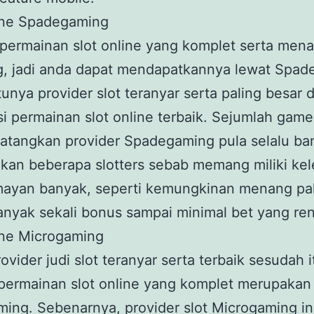
line Spadegaming
i permainan slot online yang komplet serta mena
g, jadi anda dapat mendapatkannya lewat Spad
tunya provider slot teranyar serta paling besar
si permainan slot online terbaik. Sejumlah game 
datangkan provider Spadegaming pula selalu ba
kan beberapa slotters sebab memang miliki ke
mayan banyak, seperti kemungkinan menang pa
anyak sekali bonus sampai minimal bet yang re
ine Microgaming
rovider judi slot teranyar serta terbaik sesudah i
permainan slot online yang komplet merupakan
ing. Sebenarnya, provider slot Microgaming in