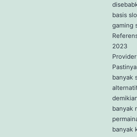
disebab
basis sl
gaming 
Referens
2023
Provider
Pastinya
banyak s
alternat
demikian
banyak n
permaina
banyak k