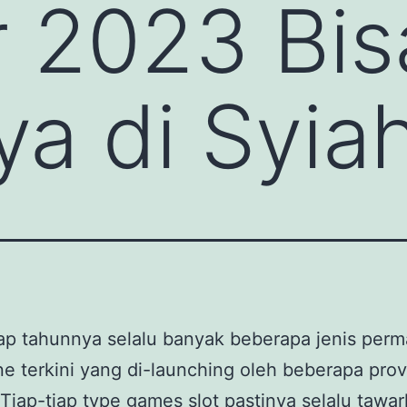
r 2023 Bis
ya di Syi
ap tahunnya selalu banyak beberapa jenis perm
ine terkini yang di-launching oleh beberapa prov
Tiap-tiap type games slot pastinya selalu tawa