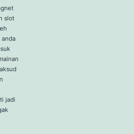
agnet
n slot
leh
t anda
asuk
rmainan
maksud
n
i jadi
gak