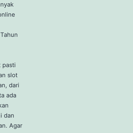
anyak
online
t Tahun
 pasti
an slot
an, dari
ta ada
kan
i dan
an. Agar