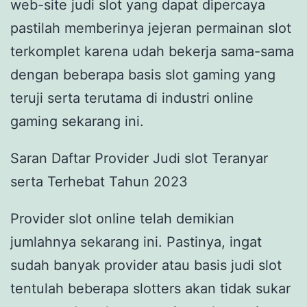
web-site judi slot yang dapat dipercaya
pastilah memberinya jejeran permainan slot
terkomplet karena udah bekerja sama-sama
dengan beberapa basis slot gaming yang
teruji serta terutama di industri online
gaming sekarang ini.
Saran Daftar Provider Judi slot Teranyar
serta Terhebat Tahun 2023
Provider slot online telah demikian
jumlahnya sekarang ini. Pastinya, ingat
sudah banyak provider atau basis judi slot
tentulah beberapa slotters akan tidak sukar