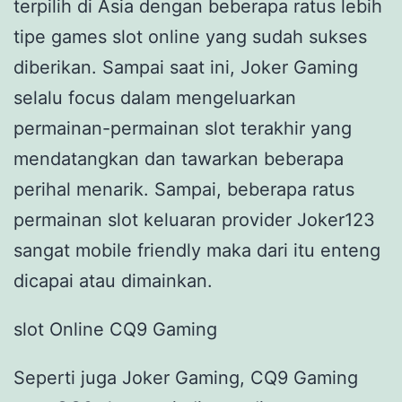
terpilih di Asia dengan beberapa ratus lebih
tipe games slot online yang sudah sukses
diberikan. Sampai saat ini, Joker Gaming
selalu focus dalam mengeluarkan
permainan-permainan slot terakhir yang
mendatangkan dan tawarkan beberapa
perihal menarik. Sampai, beberapa ratus
permainan slot keluaran provider Joker123
sangat mobile friendly maka dari itu enteng
dicapai atau dimainkan.
slot Online CQ9 Gaming
Seperti juga Joker Gaming, CQ9 Gaming