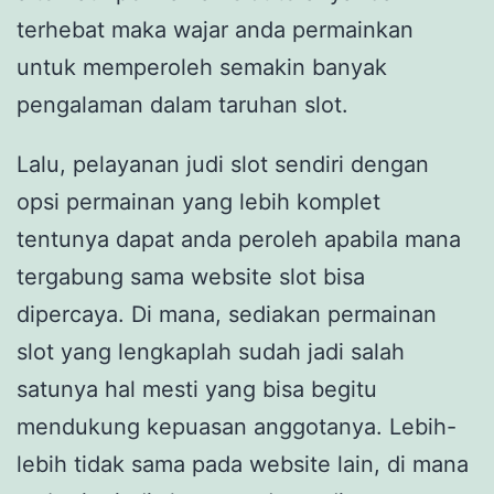
terhebat maka wajar anda permainkan
untuk memperoleh semakin banyak
pengalaman dalam taruhan slot.
Lalu, pelayanan judi slot sendiri dengan
opsi permainan yang lebih komplet
tentunya dapat anda peroleh apabila mana
tergabung sama website slot bisa
dipercaya. Di mana, sediakan permainan
slot yang lengkaplah sudah jadi salah
satunya hal mesti yang bisa begitu
mendukung kepuasan anggotanya. Lebih-
lebih tidak sama pada website lain, di mana