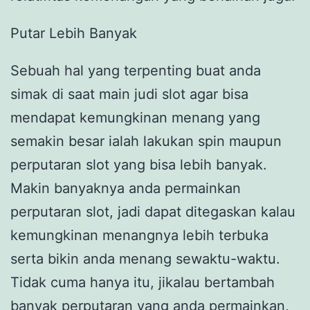
Putar Lebih Banyak
Sebuah hal yang terpenting buat anda
simak di saat main judi slot agar bisa
mendapat kemungkinan menang yang
semakin besar ialah lakukan spin maupun
perputaran slot yang bisa lebih banyak.
Makin banyaknya anda permainkan
perputaran slot, jadi dapat ditegaskan kalau
kemungkinan menangnya lebih terbuka
serta bikin anda menang sewaktu-waktu.
Tidak cuma hanya itu, jikalau bertambah
banyak perputaran yang anda permainkan,