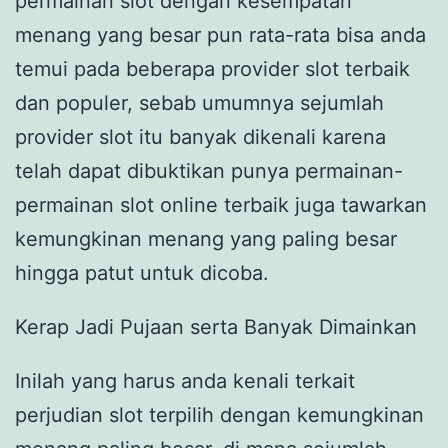
permainan slot dengan kesempatan
menang yang besar pun rata-rata bisa anda
temui pada beberapa provider slot terbaik
dan populer, sebab umumnya sejumlah
provider slot itu banyak dikenali karena
telah dapat dibuktikan punya permainan-
permainan slot online terbaik juga tawarkan
kemungkinan menang yang paling besar
hingga patut untuk dicoba.
Kerap Jadi Pujaan serta Banyak Dimainkan
Inilah yang harus anda kenali terkait
perjudian slot terpilih dengan kemungkinan