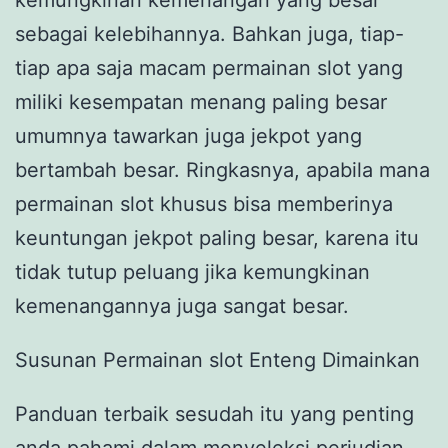
kemungkinan kemenangan yang besar
sebagai kelebihannya. Bahkan juga, tiap-
tiap apa saja macam permainan slot yang
miliki kesempatan menang paling besar
umumnya tawarkan juga jekpot yang
bertambah besar. Ringkasnya, apabila mana
permainan slot khusus bisa memberinya
keuntungan jekpot paling besar, karena itu
tidak tutup peluang jika kemungkinan
kemenangannya juga sangat besar.
Susunan Permainan slot Enteng Dimainkan
Panduan terbaik sesudah itu yang penting