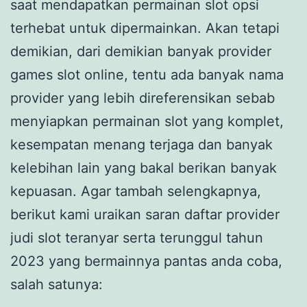
saat mendapatkan permainan slot opsi
terhebat untuk dipermainkan. Akan tetapi
demikian, dari demikian banyak provider
games slot online, tentu ada banyak nama
provider yang lebih direferensikan sebab
menyiapkan permainan slot yang komplet,
kesempatan menang terjaga dan banyak
kelebihan lain yang bakal berikan banyak
kepuasan. Agar tambah selengkapnya,
berikut kami uraikan saran daftar provider
judi slot teranyar serta terunggul tahun
2023 yang bermainnya pantas anda coba,
salah satunya: