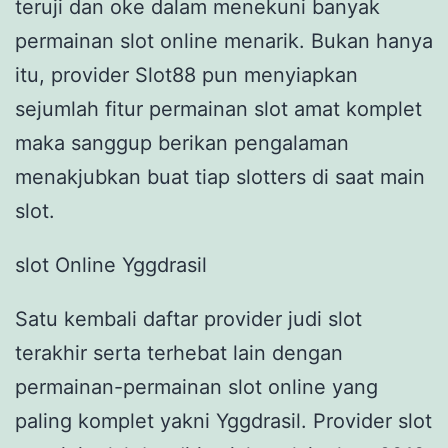
teruji dan oke dalam menekuni banyak
permainan slot online menarik. Bukan hanya
itu, provider Slot88 pun menyiapkan
sejumlah fitur permainan slot amat komplet
maka sanggup berikan pengalaman
menakjubkan buat tiap slotters di saat main
slot.
slot Online Yggdrasil
Satu kembali daftar provider judi slot
terakhir serta terhebat lain dengan
permainan-permainan slot online yang
paling komplet yakni Yggdrasil. Provider slot