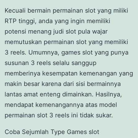
Kecuali bermain permainan slot yang miliki
RTP tinggi, anda yang ingin memiliki
potensi menang judi slot pula wajar
memutuskan permainan slot yang memiliki
3 reels. Umumnya, games slot yang punya
susunan 3 reels selalu sanggup
memberinya kesempatan kemenangan yang
makin besar karena dari sisi bermainnya
lantas amat enteng dimainkan. Hasilnya,
mendapat kemenangannya atas model
permainan slot 3 reels ini tidak sukar.
Coba Sejumlah Type Games slot