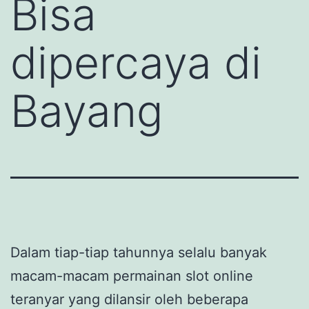
Bisa
dipercaya di
Bayang
Dalam tiap-tiap tahunnya selalu banyak
macam-macam permainan slot online
teranyar yang dilansir oleh beberapa