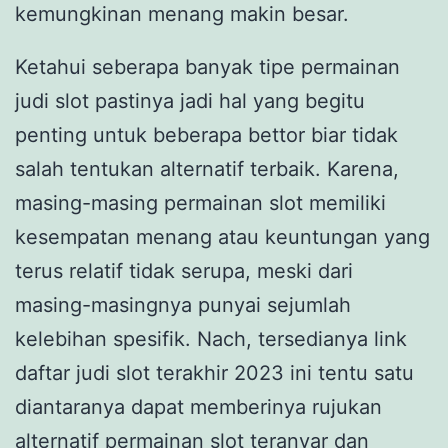
kemungkinan menang makin besar.
Ketahui seberapa banyak tipe permainan
judi slot pastinya jadi hal yang begitu
penting untuk beberapa bettor biar tidak
salah tentukan alternatif terbaik. Karena,
masing-masing permainan slot memiliki
kesempatan menang atau keuntungan yang
terus relatif tidak serupa, meski dari
masing-masingnya punyai sejumlah
kelebihan spesifik. Nach, tersedianya link
daftar judi slot terakhir 2023 ini tentu satu
diantaranya dapat memberinya rujukan
alternatif permainan slot teranyar dan