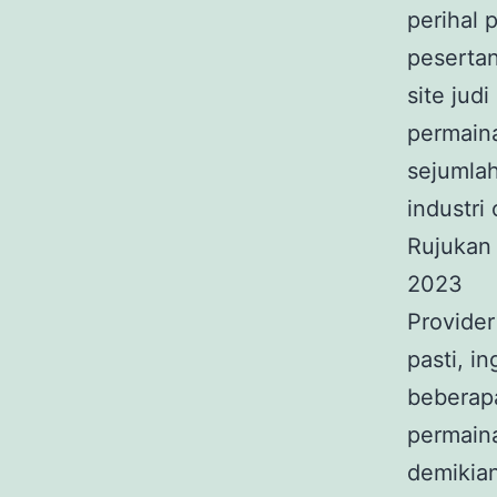
perihal
pesertan
site jud
permaina
sejumlah
industri
Rujukan 
2023
Provider
pasti, i
beberapa
permaina
demikian