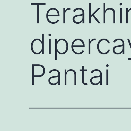
Terakhi
diperca
Pantai