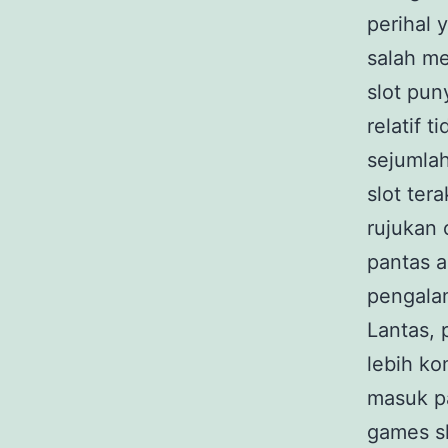
perihal 
salah me
slot pu
relatif 
sejumlah
slot ter
rujukan 
pantas 
pengalam
Lantas, 
lebih ko
masuk pa
games sl