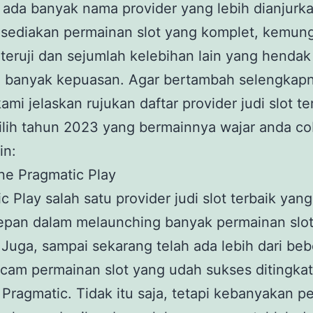
 ada banyak nama provider yang lebih dianjurk
 sediakan permainan slot yang komplet, kemun
eruji dan sejumlah kelebihan lain yang hendak
 banyak kepuasan. Agar bertambah selengkapn
kami jelaskan rujukan daftar provider judi slot t
ilih tahun 2023 yang bermainnya wajar anda co
in:
ine Pragmatic Play
c Play salah satu provider judi slot terbaik yang
depan dalam melaunching banyak permainan slo
. Juga, sampai sekarang telah ada lebih dari be
cam permainan slot yang udah sukses ditingka
 Pragmatic. Tidak itu saja, tetapi kebanyakan 