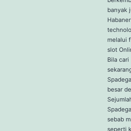
berkemba
banyak j
Habaner
technol
melalui 
slot On
Bila car
sekaran
Spadegam
besar de
Sejumlah
Spadegam
sebab m
seperti 