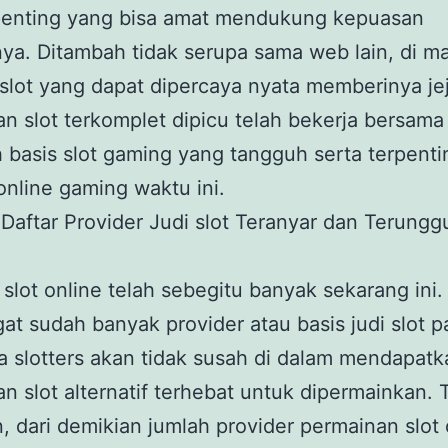
 penting yang bisa amat mendukung kepuasan
ya. Ditambah tidak serupa sama web lain, di 
i slot yang dapat dipercaya nyata memberinya je
n slot terkomplet dipicu telah bekerja bersam
 basis slot gaming yang tangguh serta terpenti
 online gaming waktu ini.
Daftar Provider Judi slot Teranyar dan Terungg
 slot online telah sebegitu banyak sekarang ini
ngat sudah banyak provider atau basis judi slot p
 slotters akan tidak susah di dalam mendapatk
n slot alternatif terhebat untuk dipermainkan. 
, dari demikian jumlah provider permainan slot 