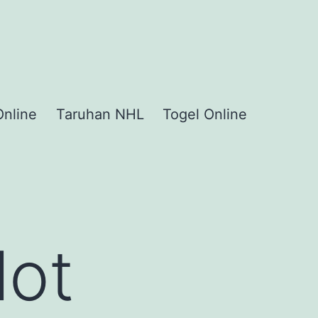
Online
Taruhan NHL
Togel Online
lot