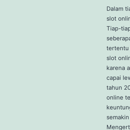
Dalam ti
slot onl
Tiap-tia
seberap
tertentu
slot onl
karena a
capai le
tahun 2
online t
keuntun
semakin 
Mengerti