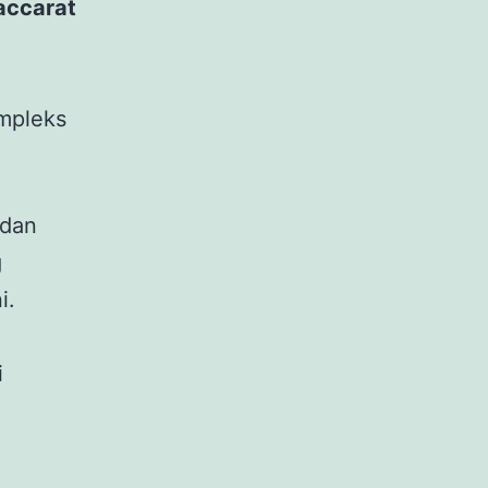
accarat
i
ompleks
dan
g
i.
i