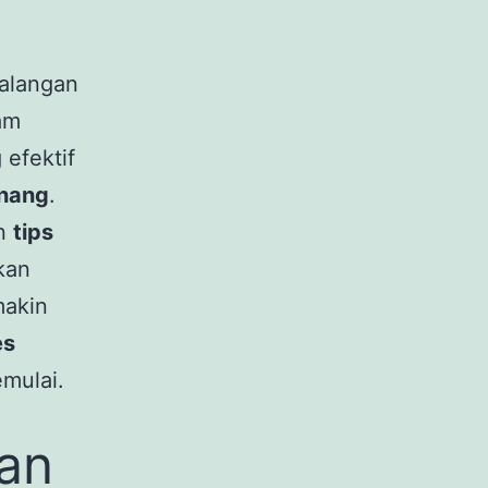
kalangan
am
efektif
nang
.
an
tips
kan
makin
es
mulai.
an