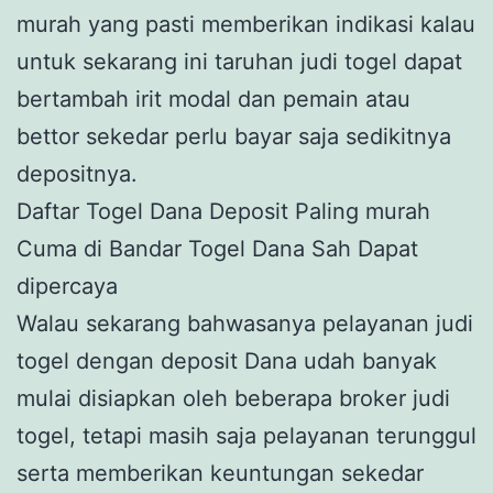
murah yang pasti memberikan indikasi kalau
untuk sekarang ini taruhan judi togel dapat
bertambah irit modal dan pemain atau
bettor sekedar perlu bayar saja sedikitnya
depositnya.
Daftar Togel Dana Deposit Paling murah
Cuma di Bandar Togel Dana Sah Dapat
dipercaya
Walau sekarang bahwasanya pelayanan judi
togel dengan deposit Dana udah banyak
mulai disiapkan oleh beberapa broker judi
togel, tetapi masih saja pelayanan terunggul
serta memberikan keuntungan sekedar