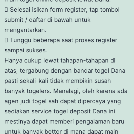
 Selesai isikan form register, tap tombol
submit / daftar di bawah untuk
mengantarkan.
 Tunggu beberapa saat proses register
sampai sukses.
Hanya cukup lewat tahapan-tahapan di
atas, tergabung dengan bandar togel Dana
pasti sekali-kali tidak membikin susah
banyak togelers. Manalagi, oleh karena ada
agen judi togel sah dapat dipercaya yang
sediakan service togel deposit Dana ini
mestinya dapat memberi pengalaman baru
untuk banyak bettor di mana dapat main