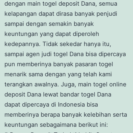
dengan main togel deposit Dana, semua
kelapangan dapat dirasa banyak penjudi
sampai dengan semakin banyak
keuntungan yang dapat diperoleh
kedepannya. Tidak sekedar hanya itu,
sampai agen judi togel Dana bisa dipercaya
pun memberinya banyak pasaran togel
menarik sama dengan yang telah kami
terangkan awalnya. Juga, main togel online
deposit Dana lewat bandar togel Dana
dapat dipercaya di Indonesia bisa
memberinya berapa banyak kelebihan serta
keuntungan sebagaimana berikut ini: