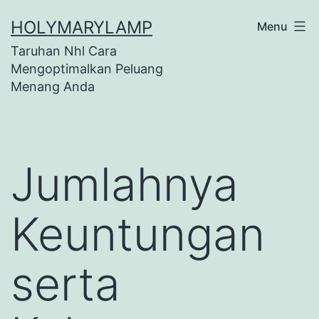
Skip
HOLYMARYLAMP
Menu
to
Taruhan Nhl Cara
content
Mengoptimalkan Peluang
Menang Anda
Jumlahnya
Keuntungan
serta