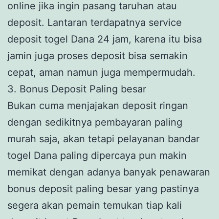
online jika ingin pasang taruhan atau
deposit. Lantaran terdapatnya service
deposit togel Dana 24 jam, karena itu bisa
jamin juga proses deposit bisa semakin
cepat, aman namun juga mempermudah.
3. Bonus Deposit Paling besar
Bukan cuma menjajakan deposit ringan
dengan sedikitnya pembayaran paling
murah saja, akan tetapi pelayanan bandar
togel Dana paling dipercaya pun makin
memikat dengan adanya banyak penawaran
bonus deposit paling besar yang pastinya
segera akan pemain temukan tiap kali