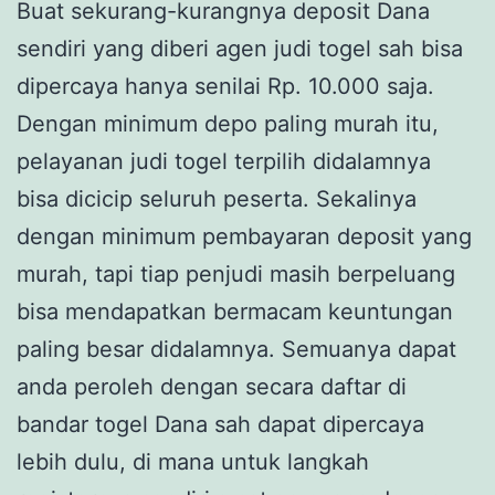
Buat sekurang-kurangnya deposit Dana
sendiri yang diberi agen judi togel sah bisa
dipercaya hanya senilai Rp. 10.000 saja.
Dengan minimum depo paling murah itu,
pelayanan judi togel terpilih didalamnya
bisa dicicip seluruh peserta. Sekalinya
dengan minimum pembayaran deposit yang
murah, tapi tiap penjudi masih berpeluang
bisa mendapatkan bermacam keuntungan
paling besar didalamnya. Semuanya dapat
anda peroleh dengan secara daftar di
bandar togel Dana sah dapat dipercaya
lebih dulu, di mana untuk langkah