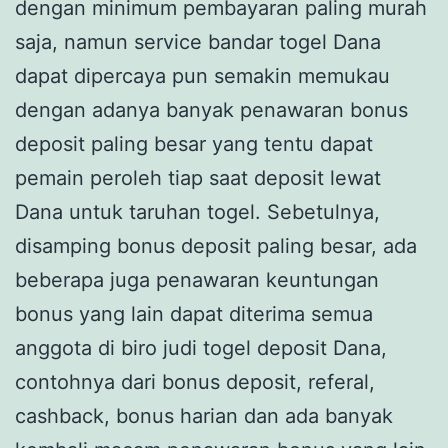
dengan minimum pembayaran paling murah
saja, namun service bandar togel Dana
dapat dipercaya pun semakin memukau
dengan adanya banyak penawaran bonus
deposit paling besar yang tentu dapat
pemain peroleh tiap saat deposit lewat
Dana untuk taruhan togel. Sebetulnya,
disamping bonus deposit paling besar, ada
beberapa juga penawaran keuntungan
bonus yang lain dapat diterima semua
anggota di biro judi togel deposit Dana,
contohnya dari bonus deposit, referal,
cashback, bonus harian dan ada banyak