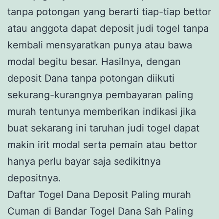
tanpa potongan yang berarti tiap-tiap bettor
atau anggota dapat deposit judi togel tanpa
kembali mensyaratkan punya atau bawa
modal begitu besar. Hasilnya, dengan
deposit Dana tanpa potongan diikuti
sekurang-kurangnya pembayaran paling
murah tentunya memberikan indikasi jika
buat sekarang ini taruhan judi togel dapat
makin irit modal serta pemain atau bettor
hanya perlu bayar saja sedikitnya
depositnya.
Daftar Togel Dana Deposit Paling murah
Cuman di Bandar Togel Dana Sah Paling