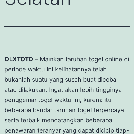
OLXTOTO
– Mainkan taruhan togel online di
periode waktu ini kelihatannya telah
bukanlah suatu yang susah buat dicoba
atau dilakukan. Ingat akan lebih tingginya
penggemar togel waktu ini, karena itu
beberapa bandar taruhan togel terpercaya
serta terbaik mendatangkan beberapa
penawaran teranyar yang dapat dicicip tiap-