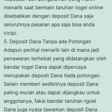
menarik saat bermain taruhan togel online
disebabkan dengan deposit Dana saja
seluruhnya pasaran apa saja bisa anda
cicipi.
5. Deposit Dana Tanpa ada Potongan
Adapun perihal menarik lain di mana jadi
penawaran terhebat yang didatangkan oleh
bandar togel Dana dapat dipercaya
merupakan deposit Dana tiada potongan.
Selain memberi sedikitnya deposit Dana
paling murah atau dapat dijangkau untuk
anggotanya, faksi bandar taruhan tgoel
Dana juga nyata tawarkan deposit Dana