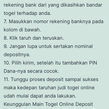
rekening bank dari yang dikasihkan bandar
togel terhadap anda.
7. Masukkan nomor rekening banknya pada
kolom di bawah.
8. Klik taruh dan teruskan.
9. Jangan lupa untuk sertakan nominal
depositnya.
10. Pilih kirim, setelah itu tambahkan PIN
Dana-nya secara cocok.
11. Tunggu proses deposit sampai sukses
maka kedepan taruhan judi togel online
udah mulai dapat anda lakukan.
Keunggulan Main Togel Online Deposit