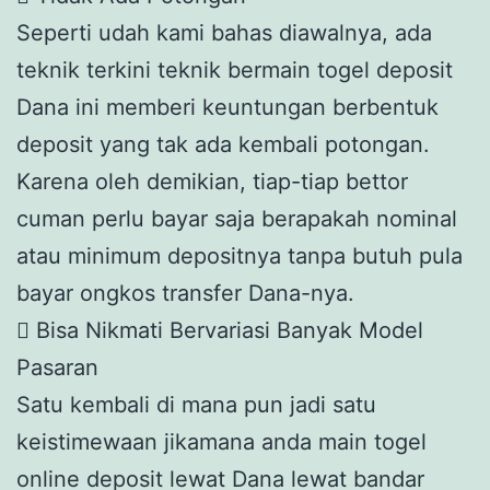
Seperti udah kami bahas diawalnya, ada
teknik terkini teknik bermain togel deposit
Dana ini memberi keuntungan berbentuk
deposit yang tak ada kembali potongan.
Karena oleh demikian, tiap-tiap bettor
cuman perlu bayar saja berapakah nominal
atau minimum depositnya tanpa butuh pula
bayar ongkos transfer Dana-nya.
 Bisa Nikmati Bervariasi Banyak Model
Pasaran
Satu kembali di mana pun jadi satu
keistimewaan jikamana anda main togel
online deposit lewat Dana lewat bandar