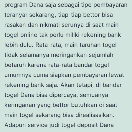
program Dana saja sebagai tipe pembayaran
teranyar sekarang, tiap-tiap bettor bisa
rasakan dan nikmati serunya di saat main
togel online tak perlu miliki rekening bank
lebih dulu. Rata-rata, main taruhan togel
tidak selamanya meringankan sejumlah
betaruh karena rata-rata bandar togel
umumnya cuma siapkan pembayaran lewat
rekening bank saja. Akan tetapi, di bandar
togel Dana bisa dipercaya, semuanya
keringanan yang bettor butuhkan di saat
main togel sekarang bisa direalisasikan.
Adapun service judi togel deposit Dana