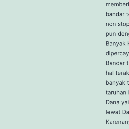
memberi
bandar 
non stop
pun den
Banyak 
diperca
Bandar 
hal tera
banyak t
taruhan 
Dana yai
lewat D
Karenany