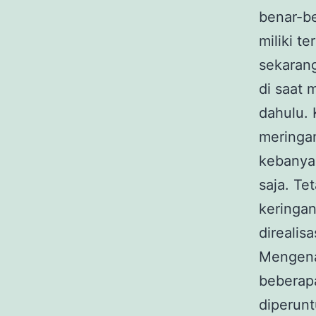
benar-b
miliki t
sekarang
di saat 
dahulu. 
meringan
kebanya
saja. Te
keringan
direalisa
Mengenai
beberapa
diperun