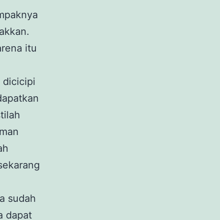
ampaknya
rakkan.
arena itu
dicicipi
dapatkan
tilah
uman
ah
 sekarang
ya sudah
a dapat