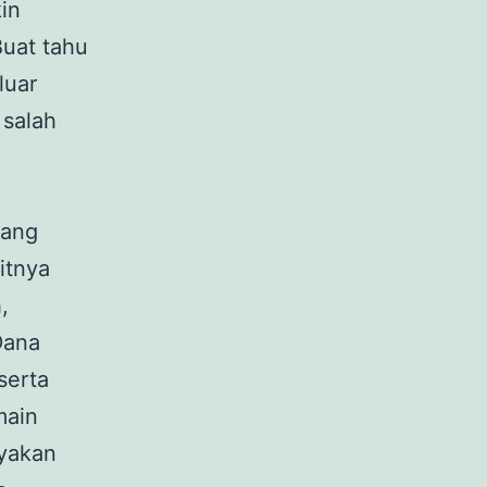
in
Buat tahu
luar
 salah
yang
itnya
,
Dana
serta
main
nyakan