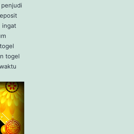
 penjudi
eposit
 ingat
lum
togel
n togel
-waktu