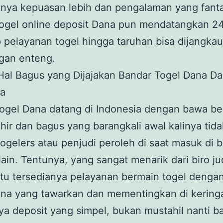
nya kepuasan lebih dan pengalaman yang fanta
togel online deposit Dana pun mendatangkan 2
 pelayanan togel hingga taruhan bisa dijangka
gan enteng.
Hal Bagus yang Dijajakan Bandar Togel Dana Da
ya
togel Dana datang di Indonesia dengan bawa b
khir dan bagus yang barangkali awal kalinya tida
ogelers atau penjudi peroleh di saat masuk di 
lain. Tentunya, yang sangat menarik dari biro ju
tu tersedianya pelayanan bermain togel dengan
ana yang tawarkan dan mementingkan di kering
a deposit yang simpel, bukan mustahil nanti b