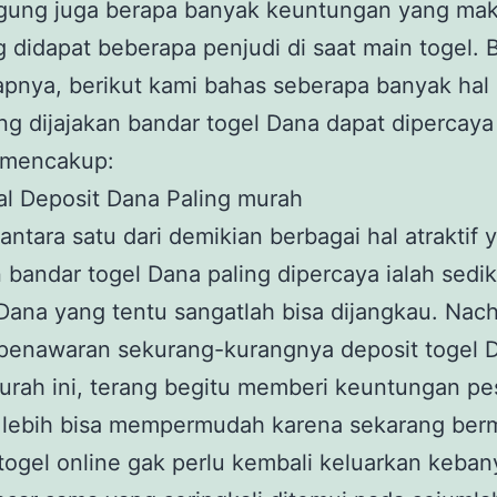
ung juga berapa banyak keuntungan yang mak
didapat beberapa penjudi di saat main togel. 
pnya, berikut kami bahas seberapa banyak hal 
ng dijajakan bandar togel Dana dapat dipercaya
 mencakup:
al Deposit Dana Paling murah
 antara satu dari demikian berbagai hal atraktif 
n bandar togel Dana paling dipercaya ialah sedik
Dana yang tentu sangatlah bisa dijangkau. Nach
penawaran sekurang-kurangnya deposit togel 
urah ini, terang begitu memberi keuntungan pe
n lebih bisa mempermudah karena sekarang ber
togel online gak perlu kembali keluarkan keba