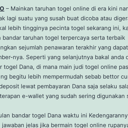
TO
– Mainkan taruhan togel online di era kini n
ak lagi suatu yang susah buat dicoba atau dige
kal lebih tingginya pecinta togel sekarang ini, k
 bandar taruhan togel terpercaya serta terbaik
gkan sejumlah penawaran terakhir yang dapat 
ber-nya. Seperti yang selanjutnya bakal anda 
r togel Dana, di mana main judi togel online pas
ung begitu lebih mempermudah sebab bettor c
deposit lewat pembayaran Dana saja selaku sal
terapan e-wallet yang sudah sering digunakan
lan bandar togel Dana waktu ini Kedengarann
jawaban jelas jika bermain togel online rupany