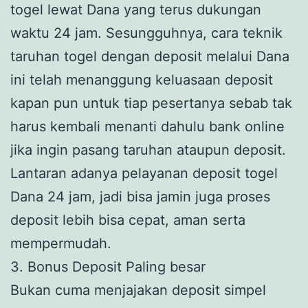
togel lewat Dana yang terus dukungan
waktu 24 jam. Sesungguhnya, cara teknik
taruhan togel dengan deposit melalui Dana
ini telah menanggung keluasaan deposit
kapan pun untuk tiap pesertanya sebab tak
harus kembali menanti dahulu bank online
jika ingin pasang taruhan ataupun deposit.
Lantaran adanya pelayanan deposit togel
Dana 24 jam, jadi bisa jamin juga proses
deposit lebih bisa cepat, aman serta
mempermudah.
3. Bonus Deposit Paling besar
Bukan cuma menjajakan deposit simpel