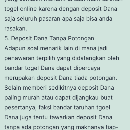
togel online karena dengan deposit Dana
saja seluruh pasaran apa saja bisa anda
rasakan.
5. Deposit Dana Tanpa Potongan
Adapun soal menarik lain di mana jadi
penawaran terpilih yang didatangkan oleh
bandar togel Dana dapat dipercaya
merupakan deposit Dana tiada potongan.
Selain memberi sedikitnya deposit Dana
paling murah atau dapat dijangkau buat
pesertanya, faksi bandar taruhan tgoel
Dana juga tentu tawarkan deposit Dana
tanpa ada potongan yang maknanya tiap-