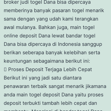
broker judi togel Dana bisa dipercaya
memberinya banyak pasaran togel menarik
sama dengan yang udah kami terangkan
awal mulanya. Bahkan juga, main togel
online deposit Dana lewat bandar togel
Dana bisa dipercaya di Indonesia sanggup
berikan seberapa banyak kelebihan serta
keuntungan sebagaimana berikut ini:
 Proses Deposit Terjaga Lebih Cepat
Berikut ini yang jadi satu diantara
penawaran terbaik sangat menarik jikamana
anda main togel deposit Dana yaitu proses
deposit terbukti tambah lebih cepat dan