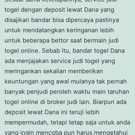
togel dengan deposit lewat Dana yang
disajikan bandar bisa dipercaya pastinya
untuk mendatangkan keringanan lebih
untuk beberapa bettor saat bermain judi
togel online. Sebab itu, bandar togel Dana
ada menjajakan service judi togel yang
meringankan sekalian memberikan
keuntungan yang awal mulanya tak pernah
banyak penjudi peroleh waktu main taruhan
togel online di broker judi lain. Biarpun ada
deposit lewat Dana ini teruji lebih
mempermudah, tetapi tetap saja untuk anda
yang ingin mencoba pun harus mengetahui