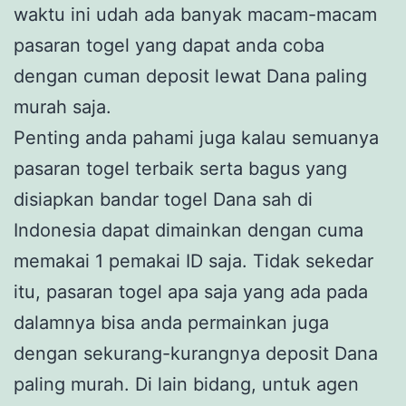
waktu ini udah ada banyak macam-macam
pasaran togel yang dapat anda coba
dengan cuman deposit lewat Dana paling
murah saja.
Penting anda pahami juga kalau semuanya
pasaran togel terbaik serta bagus yang
disiapkan bandar togel Dana sah di
Indonesia dapat dimainkan dengan cuma
memakai 1 pemakai ID saja. Tidak sekedar
itu, pasaran togel apa saja yang ada pada
dalamnya bisa anda permainkan juga
dengan sekurang-kurangnya deposit Dana
paling murah. Di lain bidang, untuk agen