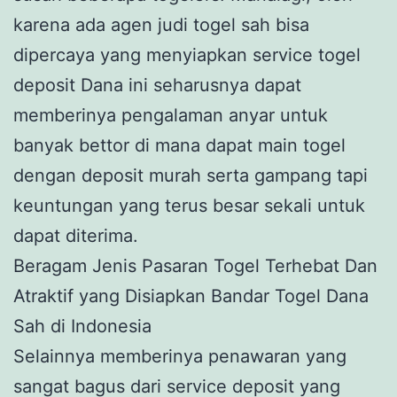
karena ada agen judi togel sah bisa
dipercaya yang menyiapkan service togel
deposit Dana ini seharusnya dapat
memberinya pengalaman anyar untuk
banyak bettor di mana dapat main togel
dengan deposit murah serta gampang tapi
keuntungan yang terus besar sekali untuk
dapat diterima.
Beragam Jenis Pasaran Togel Terhebat Dan
Atraktif yang Disiapkan Bandar Togel Dana
Sah di Indonesia
Selainnya memberinya penawaran yang
sangat bagus dari service deposit yang