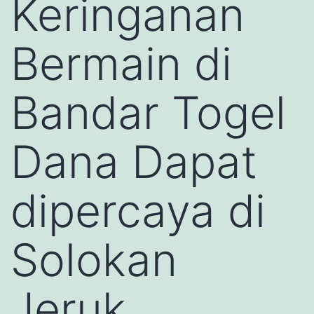
Keringanan
Bermain di
Bandar Togel
Dana Dapat
dipercaya di
Solokan
Jeruk