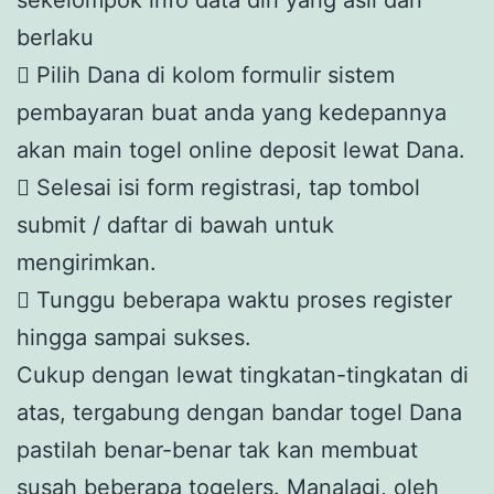
sekelompok info data diri yang asli dan
berlaku
 Pilih Dana di kolom formulir sistem
pembayaran buat anda yang kedepannya
akan main togel online deposit lewat Dana.
 Selesai isi form registrasi, tap tombol
submit / daftar di bawah untuk
mengirimkan.
 Tunggu beberapa waktu proses register
hingga sampai sukses.
Cukup dengan lewat tingkatan-tingkatan di
atas, tergabung dengan bandar togel Dana
pastilah benar-benar tak kan membuat
susah beberapa togelers. Manalagi, oleh