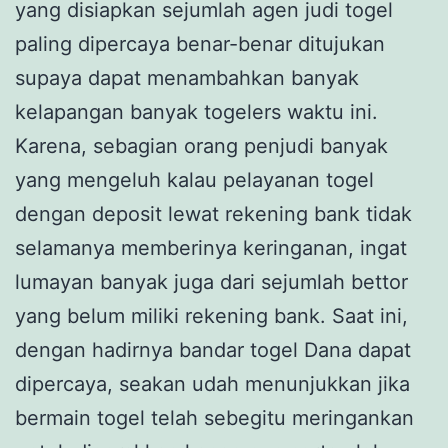
yang disiapkan sejumlah agen judi togel
paling dipercaya benar-benar ditujukan
supaya dapat menambahkan banyak
kelapangan banyak togelers waktu ini.
Karena, sebagian orang penjudi banyak
yang mengeluh kalau pelayanan togel
dengan deposit lewat rekening bank tidak
selamanya memberinya keringanan, ingat
lumayan banyak juga dari sejumlah bettor
yang belum miliki rekening bank. Saat ini,
dengan hadirnya bandar togel Dana dapat
dipercaya, seakan udah menunjukkan jika
bermain togel telah sebegitu meringankan