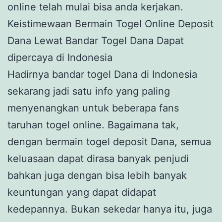
online telah mulai bisa anda kerjakan.
Keistimewaan Bermain Togel Online Deposit
Dana Lewat Bandar Togel Dana Dapat
dipercaya di Indonesia
Hadirnya bandar togel Dana di Indonesia
sekarang jadi satu info yang paling
menyenangkan untuk beberapa fans
taruhan togel online. Bagaimana tak,
dengan bermain togel deposit Dana, semua
keluasaan dapat dirasa banyak penjudi
bahkan juga dengan bisa lebih banyak
keuntungan yang dapat didapat
kedepannya. Bukan sekedar hanya itu, juga