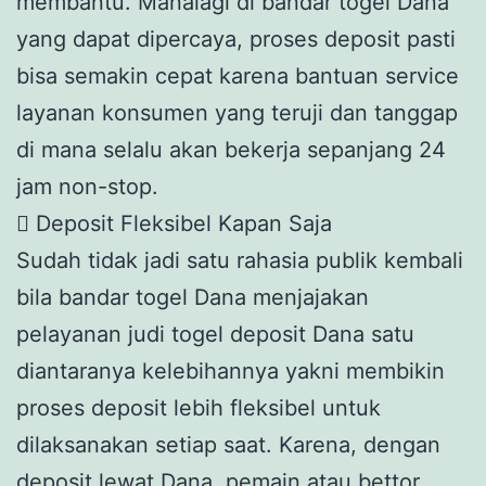
membantu. Manalagi di bandar togel Dana
yang dapat dipercaya, proses deposit pasti
bisa semakin cepat karena bantuan service
layanan konsumen yang teruji dan tanggap
di mana selalu akan bekerja sepanjang 24
jam non-stop.
 Deposit Fleksibel Kapan Saja
Sudah tidak jadi satu rahasia publik kembali
bila bandar togel Dana menjajakan
pelayanan judi togel deposit Dana satu
diantaranya kelebihannya yakni membikin
proses deposit lebih fleksibel untuk
dilaksanakan setiap saat. Karena, dengan
deposit lewat Dana, pemain atau bettor