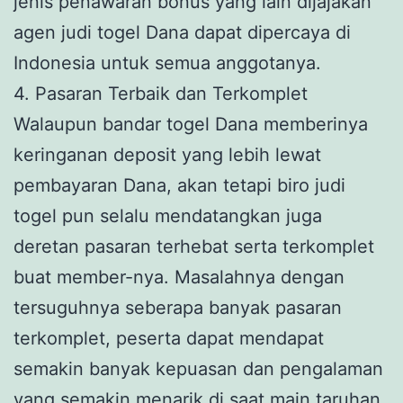
jenis penawaran bonus yang lain dijajakan
agen judi togel Dana dapat dipercaya di
Indonesia untuk semua anggotanya.
4. Pasaran Terbaik dan Terkomplet
Walaupun bandar togel Dana memberinya
keringanan deposit yang lebih lewat
pembayaran Dana, akan tetapi biro judi
togel pun selalu mendatangkan juga
deretan pasaran terhebat serta terkomplet
buat member-nya. Masalahnya dengan
tersuguhnya seberapa banyak pasaran
terkomplet, peserta dapat mendapat
semakin banyak kepuasan dan pengalaman
yang semakin menarik di saat main taruhan