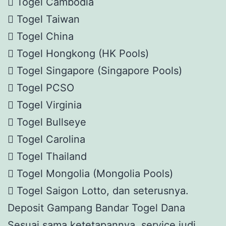
 Togel Cambodia
 Togel Taiwan
 Togel China
 Togel Hongkong (HK Pools)
 Togel Singapore (Singapore Pools)
 Togel PCSO
 Togel Virginia
 Togel Bullseye
 Togel Carolina
 Togel Thailand
 Togel Mongolia (Mongolia Pools)
 Togel Saigon Lotto, dan seterusnya.
Deposit Gampang Bandar Togel Dana
Sesuai sama ketetapannya, service judi