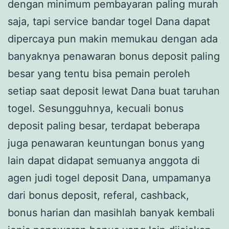
dengan minimum pembayaran paling murah
saja, tapi service bandar togel Dana dapat
dipercaya pun makin memukau dengan ada
banyaknya penawaran bonus deposit paling
besar yang tentu bisa pemain peroleh
setiap saat deposit lewat Dana buat taruhan
togel. Sesungguhnya, kecuali bonus
deposit paling besar, terdapat beberapa
juga penawaran keuntungan bonus yang
lain dapat didapat semuanya anggota di
agen judi togel deposit Dana, umpamanya
dari bonus deposit, referal, cashback,
bonus harian dan masihlah banyak kembali