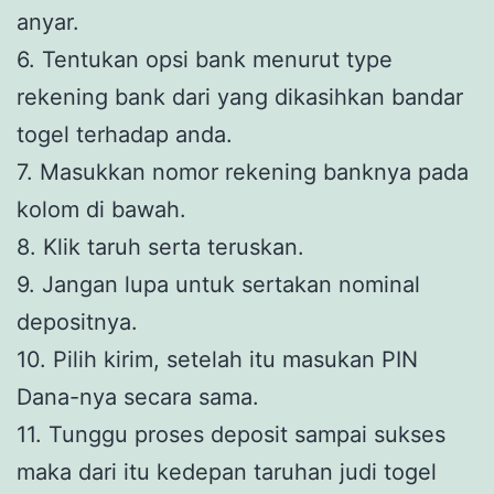
anyar.
6. Tentukan opsi bank menurut type
rekening bank dari yang dikasihkan bandar
togel terhadap anda.
7. Masukkan nomor rekening banknya pada
kolom di bawah.
8. Klik taruh serta teruskan.
9. Jangan lupa untuk sertakan nominal
depositnya.
10. Pilih kirim, setelah itu masukan PIN
Dana-nya secara sama.
11. Tunggu proses deposit sampai sukses
maka dari itu kedepan taruhan judi togel