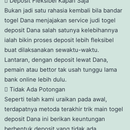
 Deposit Fleksibel Kapan Saja
Bukan jadi satu rahasia kembali bila bandar
togel Dana menjajakan service judi togel
deposit Dana salah satunya kelebihannya
ialah bikin proses deposit lebih fleksibel
buat dilaksanakan sewaktu-waktu.
Lantaran, dengan deposit lewat Dana,
pemain atau bettor tak usah tunggu lama
bank online lebih dulu.
 Tidak Ada Potongan
Seperti telah kami uraikan pada awal,
terdapatnya metoda terakhir trik main togel
deposit Dana ini berikan keuntungan
berbentuk deposit yang tidak ada