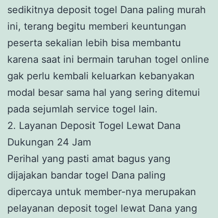
sedikitnya deposit togel Dana paling murah
ini, terang begitu memberi keuntungan
peserta sekalian lebih bisa membantu
karena saat ini bermain taruhan togel online
gak perlu kembali keluarkan kebanyakan
modal besar sama hal yang sering ditemui
pada sejumlah service togel lain.
2. Layanan Deposit Togel Lewat Dana
Dukungan 24 Jam
Perihal yang pasti amat bagus yang
dijajakan bandar togel Dana paling
dipercaya untuk member-nya merupakan
pelayanan deposit togel lewat Dana yang