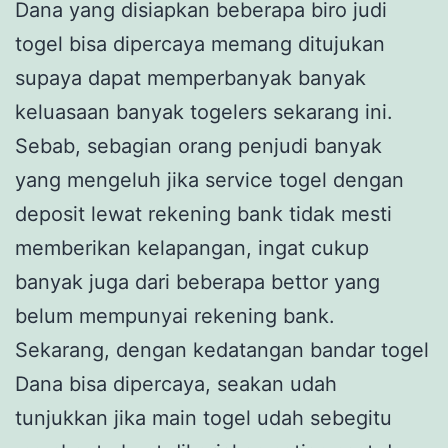
Dana yang disiapkan beberapa biro judi
togel bisa dipercaya memang ditujukan
supaya dapat memperbanyak banyak
keluasaan banyak togelers sekarang ini.
Sebab, sebagian orang penjudi banyak
yang mengeluh jika service togel dengan
deposit lewat rekening bank tidak mesti
memberikan kelapangan, ingat cukup
banyak juga dari beberapa bettor yang
belum mempunyai rekening bank.
Sekarang, dengan kedatangan bandar togel
Dana bisa dipercaya, seakan udah
tunjukkan jika main togel udah sebegitu