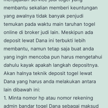
membantu sekalian memberi keuntungan
yang awalnya tidak banyak penjudi
temukan pada waktu main taruhan togel
online di broker judi lain. Meskipun ada
deposit lewat Dana ini terbukti lebih
membantu, namun tetap saja buat anda
yang ingin mencoba pun harus mengetahui
dahulu kayak apakah langkah depositnya.
Akan halnya teknik deposit togel lewat
Dana yang harus anda melakukan antara
lain dibawah ini:
1. Minta nomor hp atau nomor rekening
admin bandar togel Dana sebagai maksud