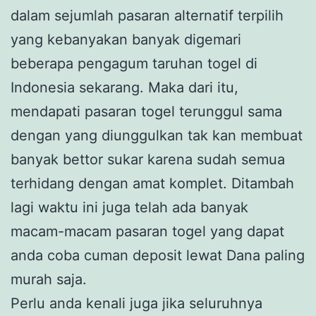
dalam sejumlah pasaran alternatif terpilih
yang kebanyakan banyak digemari
beberapa pengagum taruhan togel di
Indonesia sekarang. Maka dari itu,
mendapati pasaran togel terunggul sama
dengan yang diunggulkan tak kan membuat
banyak bettor sukar karena sudah semua
terhidang dengan amat komplet. Ditambah
lagi waktu ini juga telah ada banyak
macam-macam pasaran togel yang dapat
anda coba cuman deposit lewat Dana paling
murah saja.
Perlu anda kenali juga jika seluruhnya