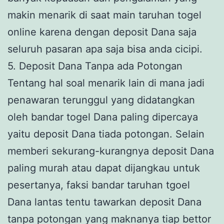
makin menarik di saat main taruhan togel
online karena dengan deposit Dana saja
seluruh pasaran apa saja bisa anda cicipi.
5. Deposit Dana Tanpa ada Potongan
Tentang hal soal menarik lain di mana jadi
penawaran terunggul yang didatangkan
oleh bandar togel Dana paling dipercaya
yaitu deposit Dana tiada potongan. Selain
memberi sekurang-kurangnya deposit Dana
paling murah atau dapat dijangkau untuk
pesertanya, faksi bandar taruhan tgoel
Dana lantas tentu tawarkan deposit Dana
tanpa potongan yang maknanya tiap bettor