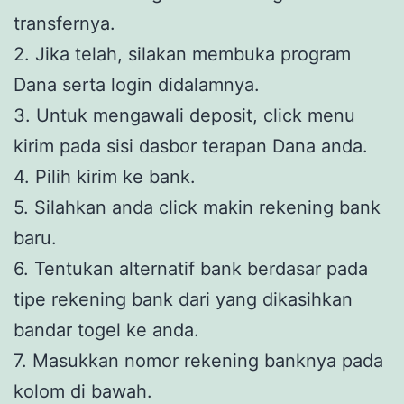
transfernya.
2. Jika telah, silakan membuka program
Dana serta login didalamnya.
3. Untuk mengawali deposit, click menu
kirim pada sisi dasbor terapan Dana anda.
4. Pilih kirim ke bank.
5. Silahkan anda click makin rekening bank
baru.
6. Tentukan alternatif bank berdasar pada
tipe rekening bank dari yang dikasihkan
bandar togel ke anda.
7. Masukkan nomor rekening banknya pada
kolom di bawah.