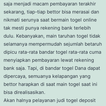
saja menjadi macam pembayaran terakhir
sekarang, tiap-tiap bettor bisa merasai dan
nikmati serunya saat bermain togel online
tak mesti punya rekening bank terlebih
dulu. Kebanyakan, main taruhan togel tidak
selamanya mempermudah sejumlah betaruh
dipicu rata-rata bandar togel rata-rata cuma
menyiapkan pembayaran lewat rekening
bank saja. Tapi, di bandar togel Dana dapat
dipercaya, semuanya kelapangan yang
bettor harapkan di saat main togel saat ini
bisa direalisasikan.
Akan halnya pelayanan judi togel deposit