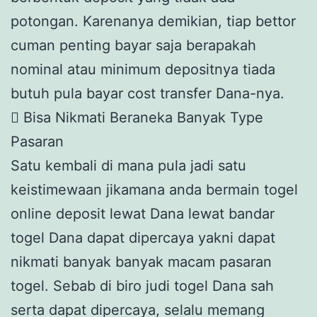
potongan. Karenanya demikian, tiap bettor
cuman penting bayar saja berapakah
nominal atau minimum depositnya tiada
butuh pula bayar cost transfer Dana-nya.
 Bisa Nikmati Beraneka Banyak Type
Pasaran
Satu kembali di mana pula jadi satu
keistimewaan jikamana anda bermain togel
online deposit lewat Dana lewat bandar
togel Dana dapat dipercaya yakni dapat
nikmati banyak banyak macam pasaran
togel. Sebab di biro judi togel Dana sah
serta dapat dipercaya, selalu memang