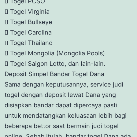
 Togel PCSO
 Togel Virginia
 Togel Bullseye
 Togel Carolina
 Togel Thailand
 Togel Mongolia (Mongolia Pools)
 Togel Saigon Lotto, dan lain-lain.
Deposit Simpel Bandar Togel Dana
Sama dengan keputusannya, service judi
togel dengan deposit lewat Dana yang
disiapkan bandar dapat dipercaya pasti
untuk mendatangkan keluasaan lebih bagi
beberapa bettor saat bermain judi togel
online. Sebab itulah, bandar togel Dana ada