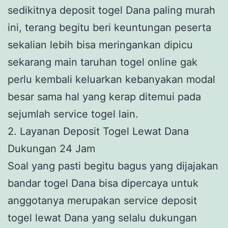
sedikitnya deposit togel Dana paling murah
ini, terang begitu beri keuntungan peserta
sekalian lebih bisa meringankan dipicu
sekarang main taruhan togel online gak
perlu kembali keluarkan kebanyakan modal
besar sama hal yang kerap ditemui pada
sejumlah service togel lain.
2. Layanan Deposit Togel Lewat Dana
Dukungan 24 Jam
Soal yang pasti begitu bagus yang dijajakan
bandar togel Dana bisa dipercaya untuk
anggotanya merupakan service deposit
togel lewat Dana yang selalu dukungan