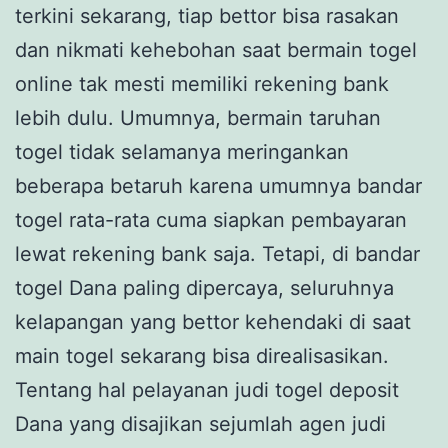
terkini sekarang, tiap bettor bisa rasakan
dan nikmati kehebohan saat bermain togel
online tak mesti memiliki rekening bank
lebih dulu. Umumnya, bermain taruhan
togel tidak selamanya meringankan
beberapa betaruh karena umumnya bandar
togel rata-rata cuma siapkan pembayaran
lewat rekening bank saja. Tetapi, di bandar
togel Dana paling dipercaya, seluruhnya
kelapangan yang bettor kehendaki di saat
main togel sekarang bisa direalisasikan.
Tentang hal pelayanan judi togel deposit
Dana yang disajikan sejumlah agen judi