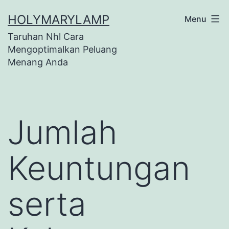
Skip
HOLYMARYLAMP
Menu
to
Taruhan Nhl Cara
content
Mengoptimalkan Peluang
Menang Anda
Jumlah
Keuntungan
serta