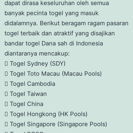
dapat dirasa keseluruhan oleh semua
banyak pecinta togel yang masuk
didalamnya. Berikut beragam ragam pasaran
togel terbaik dan atraktif yang disajikan
bandar togel Dana sah di Indonesia
diantaranya mencakup:
 Togel Sydney (SDY)
 Togel Toto Macau (Macau Pools)
 Togel Cambodia
 Togel Taiwan
 Togel China
 Togel Hongkong (HK Pools)
 Togel Singapore (Singapore Pools)