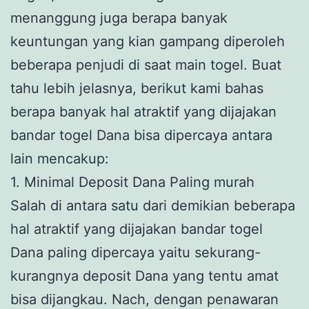
menanggung juga berapa banyak
keuntungan yang kian gampang diperoleh
beberapa penjudi di saat main togel. Buat
tahu lebih jelasnya, berikut kami bahas
berapa banyak hal atraktif yang dijajakan
bandar togel Dana bisa dipercaya antara
lain mencakup:
1. Minimal Deposit Dana Paling murah
Salah di antara satu dari demikian beberapa
hal atraktif yang dijajakan bandar togel
Dana paling dipercaya yaitu sekurang-
kurangnya deposit Dana yang tentu amat
bisa dijangkau. Nach, dengan penawaran