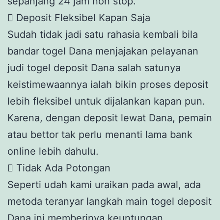
sepanjang 24 jam non stop.
 Deposit Fleksibel Kapan Saja
Sudah tidak jadi satu rahasia kembali bila
bandar togel Dana menjajakan pelayanan
judi togel deposit Dana salah satunya
keistimewaannya ialah bikin proses deposit
lebih fleksibel untuk dijalankan kapan pun.
Karena, dengan deposit lewat Dana, pemain
atau bettor tak perlu menanti lama bank
online lebih dahulu.
 Tidak Ada Potongan
Seperti udah kami uraikan pada awal, ada
metoda teranyar langkah main togel deposit
Dana ini memberinya keuntungan