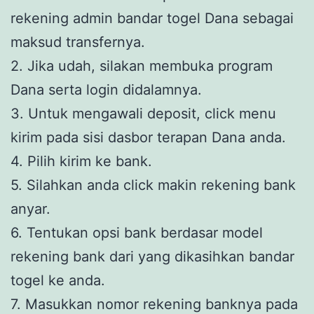
rekening admin bandar togel Dana sebagai
maksud transfernya.
2. Jika udah, silakan membuka program
Dana serta login didalamnya.
3. Untuk mengawali deposit, click menu
kirim pada sisi dasbor terapan Dana anda.
4. Pilih kirim ke bank.
5. Silahkan anda click makin rekening bank
anyar.
6. Tentukan opsi bank berdasar model
rekening bank dari yang dikasihkan bandar
togel ke anda.
7. Masukkan nomor rekening banknya pada