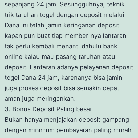
sepanjang 24 jam. Sesungguhnya, teknik
trik taruhan togel dengan deposit melalui
Dana ini telah jamin keringanan deposit
kapan pun buat tiap member-nya lantaran
tak perlu kembali menanti dahulu bank
online kalau mau pasang taruhan atau
deposit. Lantaran adanya pelayanan deposit
togel Dana 24 jam, karenanya bisa jamin
juga proses deposit bisa semakin cepat,
aman juga meringankan.
3. Bonus Deposit Paling besar
Bukan hanya menjajakan deposit gampang
dengan minimum pembayaran paling murah