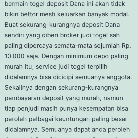
bermain togel deposit Dana ini akan tidak
bikin bettor mesti keluarkan banyak modal.
Buat sekurang-kurangnya deposit Dana
sendiri yang diberi broker judi togel sah
paling dipercaya semata-mata sejumlah Rp.
10.000 saja. Dengan minimum depo paling
murah itu, service judi togel terpilih
didalamnya bisa dicicipi semuanya anggota.
Sekalinya dengan sekurang-kurangnya
pembayaran deposit yang murah, namun
tiap penjudi masih punya kesempatan bisa
peroleh pelbagai keuntungan paling besar
didalamnya. Semuanya dapat anda peroleh