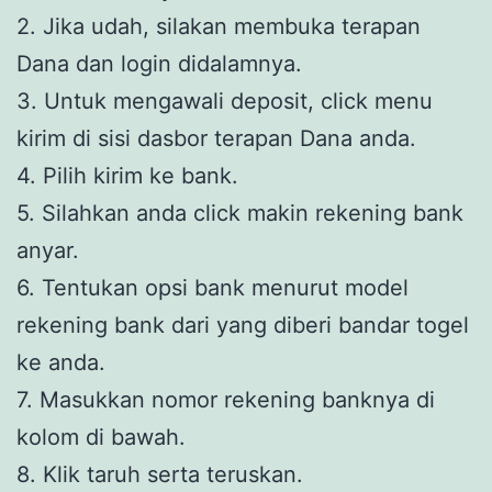
2. Jika udah, silakan membuka terapan
Dana dan login didalamnya.
3. Untuk mengawali deposit, click menu
kirim di sisi dasbor terapan Dana anda.
4. Pilih kirim ke bank.
5. Silahkan anda click makin rekening bank
anyar.
6. Tentukan opsi bank menurut model
rekening bank dari yang diberi bandar togel
ke anda.
7. Masukkan nomor rekening banknya di
kolom di bawah.
8. Klik taruh serta teruskan.