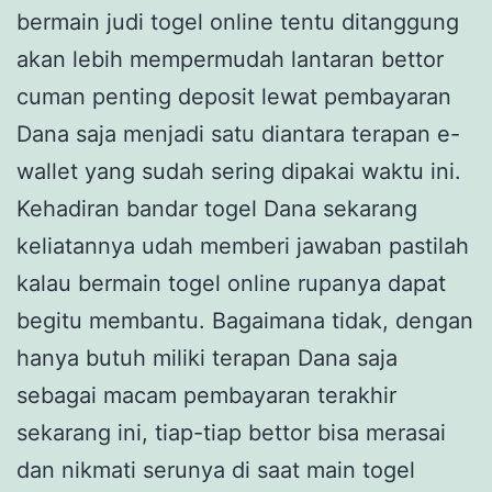
bermain judi togel online tentu ditanggung
akan lebih mempermudah lantaran bettor
cuman penting deposit lewat pembayaran
Dana saja menjadi satu diantara terapan e-
wallet yang sudah sering dipakai waktu ini.
Kehadiran bandar togel Dana sekarang
keliatannya udah memberi jawaban pastilah
kalau bermain togel online rupanya dapat
begitu membantu. Bagaimana tidak, dengan
hanya butuh miliki terapan Dana saja
sebagai macam pembayaran terakhir
sekarang ini, tiap-tiap bettor bisa merasai
dan nikmati serunya di saat main togel