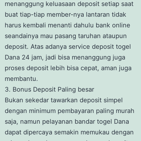
menanggung keluasaan deposit setiap saat
buat tiap-tiap member-nya lantaran tidak
harus kembali menanti dahulu bank online
seandainya mau pasang taruhan ataupun
deposit. Atas adanya service deposit togel
Dana 24 jam, jadi bisa menanggung juga
proses deposit lebih bisa cepat, aman juga
membantu.
3. Bonus Deposit Paling besar
Bukan sekedar tawarkan deposit simpel
dengan minimum pembayaran paling murah
saja, namun pelayanan bandar togel Dana
dapat dipercaya semakin memukau dengan