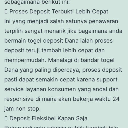
sebagaimana berikut ini:
 Proses Deposit Terbukti Lebih Cepat
Ini yang menjadi salah satunya penawaran
terpilih sangat menarik jika bagaimana anda
bermain togel deposit Dana ialah proses
deposit teruji tambah lebih cepat dan
mempermudah. Manalagi di bandar togel
Dana yang paling dipercaya, proses deposit
pasti dapat semakin cepat karena support
service layanan konsumen yang andal dan
responsive di mana akan bekerja waktu 24
jam non stop.
 Deposit Fleksibel Kapan Saja