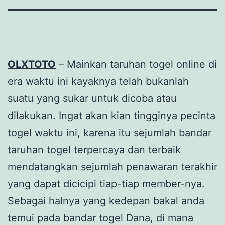
OLXTOTO
– Mainkan taruhan togel online di
era waktu ini kayaknya telah bukanlah
suatu yang sukar untuk dicoba atau
dilakukan. Ingat akan kian tingginya pecinta
togel waktu ini, karena itu sejumlah bandar
taruhan togel terpercaya dan terbaik
mendatangkan sejumlah penawaran terakhir
yang dapat dicicipi tiap-tiap member-nya.
Sebagai halnya yang kedepan bakal anda
temui pada bandar togel Dana, di mana