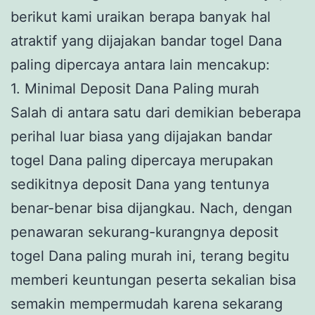
berikut kami uraikan berapa banyak hal
atraktif yang dijajakan bandar togel Dana
paling dipercaya antara lain mencakup:
1. Minimal Deposit Dana Paling murah
Salah di antara satu dari demikian beberapa
perihal luar biasa yang dijajakan bandar
togel Dana paling dipercaya merupakan
sedikitnya deposit Dana yang tentunya
benar-benar bisa dijangkau. Nach, dengan
penawaran sekurang-kurangnya deposit
togel Dana paling murah ini, terang begitu
memberi keuntungan peserta sekalian bisa
semakin mempermudah karena sekarang