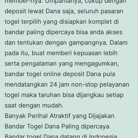
member-nya. Umpamanya, cukup dengan
deposit lewat Dana saja, seluruh pasaran
togel terpilih yang disiapkan komplet di
bandar paling dipercaya bisa anda akses
dan tentukan dengan gampangnya. Dalam
pada itu, buat memberi kepuasan lebih
serta pengalaman yang mengagumkan,
bandar togel online deposit Dana pula
mendatangkan 24 jam non-stop pelayanan
togel maka taruhan bisa dijangkau setiap
saat dengan mudah.
Banyak Perihal Atraktif yang Dijajakan
Bandar Togel Dana Paling dipercaya
Bandar togel Dana datang di Indonesia