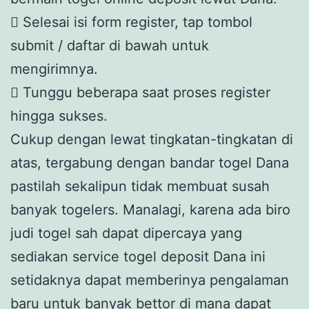
 Selesai isi form register, tap tombol
submit / daftar di bawah untuk
mengirimnya.
 Tunggu beberapa saat proses register
hingga sukses.
Cukup dengan lewat tingkatan-tingkatan di
atas, tergabung dengan bandar togel Dana
pastilah sekalipun tidak membuat susah
banyak togelers. Manalagi, karena ada biro
judi togel sah dapat dipercaya yang
sediakan service togel deposit Dana ini
setidaknya dapat memberinya pengalaman
baru untuk banyak bettor di mana dapat