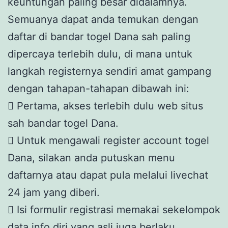
keuntungan paling besar didalamnya.
Semuanya dapat anda temukan dengan
daftar di bandar togel Dana sah paling
dipercaya terlebih dulu, di mana untuk
langkah registernya sendiri amat gampang
dengan tahapan-tahapan dibawah ini:
 Pertama, akses terlebih dulu web situs
sah bandar togel Dana.
 Untuk mengawali register account togel
Dana, silakan anda putuskan menu
daftarnya atau dapat pula melalui livechat
24 jam yang diberi.
 Isi formulir registrasi memakai sekelompok
data info diri yang asli juga berlaku