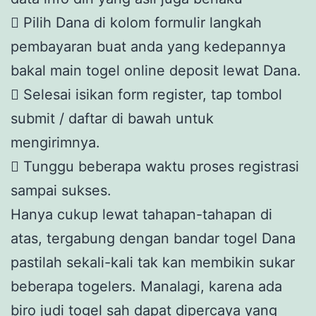
 Pilih Dana di kolom formulir langkah
pembayaran buat anda yang kedepannya
bakal main togel online deposit lewat Dana.
 Selesai isikan form register, tap tombol
submit / daftar di bawah untuk
mengirimnya.
 Tunggu beberapa waktu proses registrasi
sampai sukses.
Hanya cukup lewat tahapan-tahapan di
atas, tergabung dengan bandar togel Dana
pastilah sekali-kali tak kan membikin sukar
beberapa togelers. Manalagi, karena ada
biro judi togel sah dapat dipercaya yang