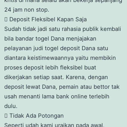
kritis di mana selalu akan bekerja sepanjang
24 jam non stop.
 Deposit Fleksibel Kapan Saja
Sudah tidak jadi satu rahasia publik kembali
bila bandar togel Dana menjajakan
pelayanan judi togel deposit Dana satu
diantara keistimewaannya yaitu membikin
proses deposit lebih fleksibel buat
dikerjakan setiap saat. Karena, dengan
deposit lewat Dana, pemain atau bettor tak
usah menanti lama bank online terlebih
dulu.
 Tidak Ada Potongan
Seperti udah kami uraikan pada awal,