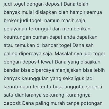
judi togel dengan deposit Dana telah
banyak mulai disiapkan oleh hampir semua
broker judi togel, namun masih saja
pelayanan terunggul dan memberikan
keuntungan cuman dapat anda dapatkan
atau temukan di bandar togel Dana sah
paling dipercaya saja. Masalahnya judi togel
dengan deposit lewat Dana yang disajikan
bandar bisa dipercaya menjajakan bisa lebih
banyak keunggulan yang sekaligus jadi
keuntungan tertentu buat anggota, seperti
satu diantaranya sekurang-kurangnya
deposit Dana paling murah tanpa potongan