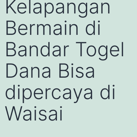
Kelapangan
Bermain di
Bandar Togel
Dana Bisa
dipercaya di
Waisai