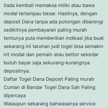
tiada kembali memaksa miliki atau bawa
modal terlampau besar. Hasilnya, dengan
deposit Dana tanpa ada potongan dibarengi
sedikitnya pembayaran paling murah
tentunya pula memberikan indikasi jika buat
sekarang ini taruhan judi togel bisa semakin
irit modal dan pemain atau bettor sekedar
butuh bayar saja sekurang-kurangnya
depositnya.
Daftar Togel Dana Deposit Paling murah
Cuman di Bandar Togel Dana Sah Paling
dipercaya
Walaupun sekarang bahwasanya service