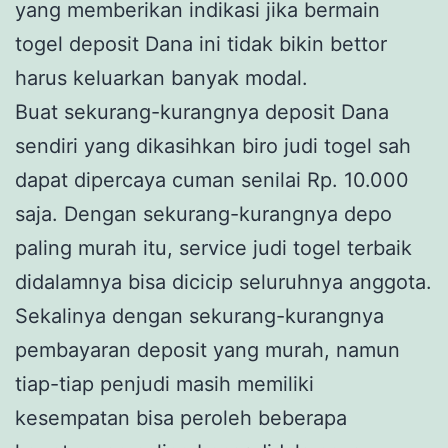
yang memberikan indikasi jika bermain
togel deposit Dana ini tidak bikin bettor
harus keluarkan banyak modal.
Buat sekurang-kurangnya deposit Dana
sendiri yang dikasihkan biro judi togel sah
dapat dipercaya cuman senilai Rp. 10.000
saja. Dengan sekurang-kurangnya depo
paling murah itu, service judi togel terbaik
didalamnya bisa dicicip seluruhnya anggota.
Sekalinya dengan sekurang-kurangnya
pembayaran deposit yang murah, namun
tiap-tiap penjudi masih memiliki
kesempatan bisa peroleh beberapa