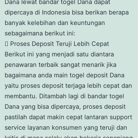
Dana lewat bandar togel Dana dapat
dipercaya di Indonesia bisa berikan berapa
banyak kelebihan dan keuntungan
sebagaimana berikut ini:
 Proses Deposit Teruji Lebih Cepat
Berikut ini yang menjadi satu diantara
penawaran terbaik sangat menarik jika
bagaimana anda main togel deposit Dana
yaitu proses deposit terjaga lebih cepat dan
membantu. Ditambah lagi di bandar togel
Dana yang bisa dipercaya, proses deposit
pastilah dapat makin cepat lantaran support
service layanan konsumen yang teruji dan