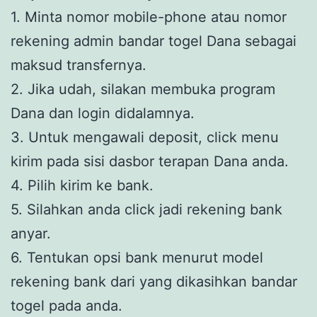
1. Minta nomor mobile-phone atau nomor
rekening admin bandar togel Dana sebagai
maksud transfernya.
2. Jika udah, silakan membuka program
Dana dan login didalamnya.
3. Untuk mengawali deposit, click menu
kirim pada sisi dasbor terapan Dana anda.
4. Pilih kirim ke bank.
5. Silahkan anda click jadi rekening bank
anyar.
6. Tentukan opsi bank menurut model
rekening bank dari yang dikasihkan bandar
togel pada anda.