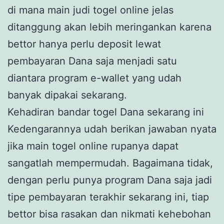
di mana main judi togel online jelas
ditanggung akan lebih meringankan karena
bettor hanya perlu deposit lewat
pembayaran Dana saja menjadi satu
diantara program e-wallet yang udah
banyak dipakai sekarang.
Kehadiran bandar togel Dana sekarang ini
Kedengarannya udah berikan jawaban nyata
jika main togel online rupanya dapat
sangatlah mempermudah. Bagaimana tidak,
dengan perlu punya program Dana saja jadi
tipe pembayaran terakhir sekarang ini, tiap
bettor bisa rasakan dan nikmati kehebohan