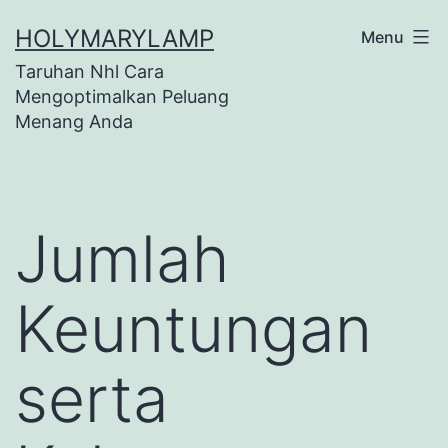
Skip
HOLYMARYLAMP
Menu
to
Taruhan Nhl Cara
content
Mengoptimalkan Peluang
Menang Anda
Jumlah
Keuntungan
serta