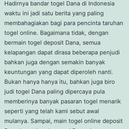
Hadirnya bandar togel Dana di Indonesia
waktu ini jadi satu berita yang paling
membahagiakan bagi para pencinta taruhan
togel online. Bagaimana tidak, dengan
bermain togel deposit Dana, semua
kelapangan dapat dirasa beberapa penjudi
bahkan juga dengan semakin banyak
keuntungan yang dapat diperoleh nanti.
Bukan hanya hanya itu, bahkan juga biro
judi togel Dana paling dipercaya pula
memberinya banyak pasaran togel menarik
seperti yang telah kami sebut awal
mulanya. Sampai, main togel online deposit