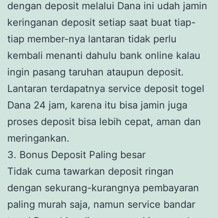
dengan deposit melalui Dana ini udah jamin
keringanan deposit setiap saat buat tiap-
tiap member-nya lantaran tidak perlu
kembali menanti dahulu bank online kalau
ingin pasang taruhan ataupun deposit.
Lantaran terdapatnya service deposit togel
Dana 24 jam, karena itu bisa jamin juga
proses deposit bisa lebih cepat, aman dan
meringankan.
3. Bonus Deposit Paling besar
Tidak cuma tawarkan deposit ringan
dengan sekurang-kurangnya pembayaran
paling murah saja, namun service bandar