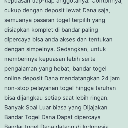
kepuasan tiap-tiap anggotanya. Contohnya,
cukup dengan deposit lewat Dana saja,
semuanya pasaran togel terpilih yang
disiapkan komplet di bandar paling
dipercaya bisa anda akses dan tentukan
dengan simpelnya. Sedangkan, untuk
memberinya kepuasan lebih serta
pengalaman yang hebat, bandar togel
online deposit Dana mendatangkan 24 jam
non-stop pelayanan togel hingga taruhan
bisa dijangkau setiap saat lebih ringan.
Banyak Soal Luar biasa yang Dijajakan
Bandar Togel Dana Dapat dipercaya
Bandar togel Dana datang di Indonesia