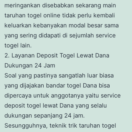
meringankan disebabkan sekarang main
taruhan togel online tidak perlu kembali
keluarkan kebanyakan modal besar sama
yang sering didapati di sejumlah service
togel lain.
2. Layanan Deposit Togel Lewat Dana
Dukungan 24 Jam
Soal yang pastinya sangatlah luar biasa
yang dijajakan bandar togel Dana bisa
dipercaya untuk anggotanya yaitu service
deposit togel lewat Dana yang selalu
dukungan sepanjang 24 jam.
Sesungguhnya, teknik trik taruhan togel