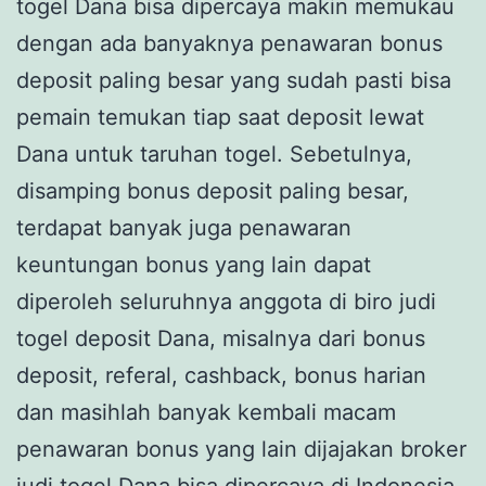
togel Dana bisa dipercaya makin memukau
dengan ada banyaknya penawaran bonus
deposit paling besar yang sudah pasti bisa
pemain temukan tiap saat deposit lewat
Dana untuk taruhan togel. Sebetulnya,
disamping bonus deposit paling besar,
terdapat banyak juga penawaran
keuntungan bonus yang lain dapat
diperoleh seluruhnya anggota di biro judi
togel deposit Dana, misalnya dari bonus
deposit, referal, cashback, bonus harian
dan masihlah banyak kembali macam
penawaran bonus yang lain dijajakan broker