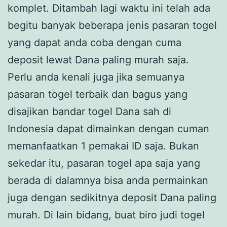
komplet. Ditambah lagi waktu ini telah ada
begitu banyak beberapa jenis pasaran togel
yang dapat anda coba dengan cuma
deposit lewat Dana paling murah saja.
Perlu anda kenali juga jika semuanya
pasaran togel terbaik dan bagus yang
disajikan bandar togel Dana sah di
Indonesia dapat dimainkan dengan cuman
memanfaatkan 1 pemakai ID saja. Bukan
sekedar itu, pasaran togel apa saja yang
berada di dalamnya bisa anda permainkan
juga dengan sedikitnya deposit Dana paling
murah. Di lain bidang, buat biro judi togel