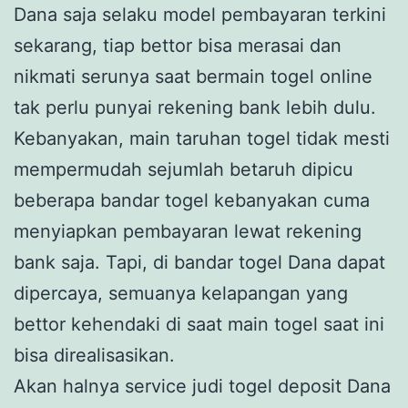
Dana saja selaku model pembayaran terkini
sekarang, tiap bettor bisa merasai dan
nikmati serunya saat bermain togel online
tak perlu punyai rekening bank lebih dulu.
Kebanyakan, main taruhan togel tidak mesti
mempermudah sejumlah betaruh dipicu
beberapa bandar togel kebanyakan cuma
menyiapkan pembayaran lewat rekening
bank saja. Tapi, di bandar togel Dana dapat
dipercaya, semuanya kelapangan yang
bettor kehendaki di saat main togel saat ini
bisa direalisasikan.
Akan halnya service judi togel deposit Dana