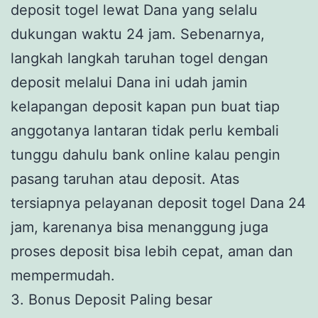
deposit togel lewat Dana yang selalu
dukungan waktu 24 jam. Sebenarnya,
langkah langkah taruhan togel dengan
deposit melalui Dana ini udah jamin
kelapangan deposit kapan pun buat tiap
anggotanya lantaran tidak perlu kembali
tunggu dahulu bank online kalau pengin
pasang taruhan atau deposit. Atas
tersiapnya pelayanan deposit togel Dana 24
jam, karenanya bisa menanggung juga
proses deposit bisa lebih cepat, aman dan
mempermudah.
3. Bonus Deposit Paling besar