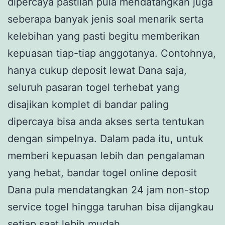
dipercaya pastilah pula mendatangkan juga
seberapa banyak jenis soal menarik serta
kelebihan yang pasti begitu memberikan
kepuasan tiap-tiap anggotanya. Contohnya,
hanya cukup deposit lewat Dana saja,
seluruh pasaran togel terhebat yang
disajikan komplet di bandar paling
dipercaya bisa anda akses serta tentukan
dengan simpelnya. Dalam pada itu, untuk
memberi kepuasan lebih dan pengalaman
yang hebat, bandar togel online deposit
Dana pula mendatangkan 24 jam non-stop
service togel hingga taruhan bisa dijangkau
setiap saat lebih mudah.