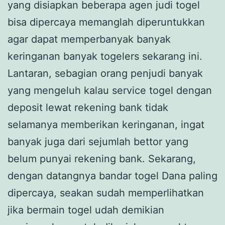
yang disiapkan beberapa agen judi togel
bisa dipercaya memanglah diperuntukkan
agar dapat memperbanyak banyak
keringanan banyak togelers sekarang ini.
Lantaran, sebagian orang penjudi banyak
yang mengeluh kalau service togel dengan
deposit lewat rekening bank tidak
selamanya memberikan keringanan, ingat
banyak juga dari sejumlah bettor yang
belum punyai rekening bank. Sekarang,
dengan datangnya bandar togel Dana paling
dipercaya, seakan sudah memperlihatkan
jika bermain togel udah demikian