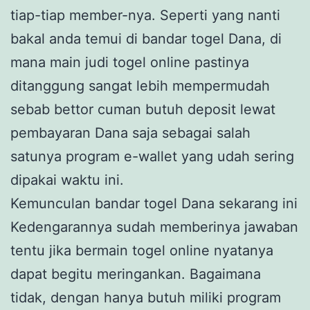
tiap-tiap member-nya. Seperti yang nanti
bakal anda temui di bandar togel Dana, di
mana main judi togel online pastinya
ditanggung sangat lebih mempermudah
sebab bettor cuman butuh deposit lewat
pembayaran Dana saja sebagai salah
satunya program e-wallet yang udah sering
dipakai waktu ini.
Kemunculan bandar togel Dana sekarang ini
Kedengarannya sudah memberinya jawaban
tentu jika bermain togel online nyatanya
dapat begitu meringankan. Bagaimana
tidak, dengan hanya butuh miliki program