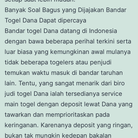
Banyak Soal Bagus yang Dijajakan Bandar
Togel Dana Dapat dipercaya
Bandar togel Dana datang di Indonesia
dengan bawa beberapa perihal terkini serta
luar biasa yang kemungkinan awal mulanya
tidak beberapa togelers atau penjudi
temukan waktu masuk di bandar taruhan
lain. Tentu, yang sangat menarik dari biro
judi togel Dana ialah tersedianya service
main togel dengan deposit lewat Dana yang
tawarkan dan memprioritaskan pada
keringanan. Karenanya deposit yang ringan,
bukan tak mungkin kedepan bakalan