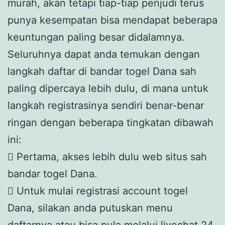
murah, akan tetapi tiap-tiap penjudi terus
punya kesempatan bisa mendapat beberapa
keuntungan paling besar didalamnya.
Seluruhnya dapat anda temukan dengan
langkah daftar di bandar togel Dana sah
paling dipercaya lebih dulu, di mana untuk
langkah registrasinya sendiri benar-benar
ringan dengan beberapa tingkatan dibawah
ini:
 Pertama, akses lebih dulu web situs sah
bandar togel Dana.
 Untuk mulai registrasi account togel
Dana, silakan anda putuskan menu