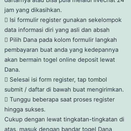
daftarnya atau bisa pula melalui livechat 24
jam yang dikasihkan.
 Isi formulir register gunakan sekelompok
data informasi diri yang asli dan absah
 Pilih Dana pada kolom formulir langkah
pembayaran buat anda yang kedepannya
akan bermain togel online deposit lewat
Dana.
 Selesai isi form register, tap tombol
submit / daftar di bawah buat mengirimkan.
 Tunggu beberapa saat proses register
hingga sukses.
Cukup dengan lewat tingkatan-tingkatan di
atas, masuk dengan bandar togel Dana