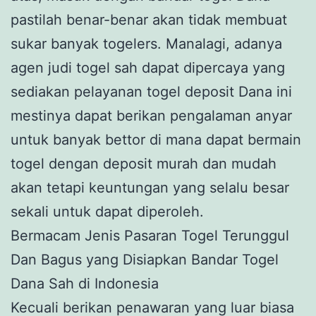
pastilah benar-benar akan tidak membuat
sukar banyak togelers. Manalagi, adanya
agen judi togel sah dapat dipercaya yang
sediakan pelayanan togel deposit Dana ini
mestinya dapat berikan pengalaman anyar
untuk banyak bettor di mana dapat bermain
togel dengan deposit murah dan mudah
akan tetapi keuntungan yang selalu besar
sekali untuk dapat diperoleh.
Bermacam Jenis Pasaran Togel Terunggul
Dan Bagus yang Disiapkan Bandar Togel
Dana Sah di Indonesia
Kecuali berikan penawaran yang luar biasa