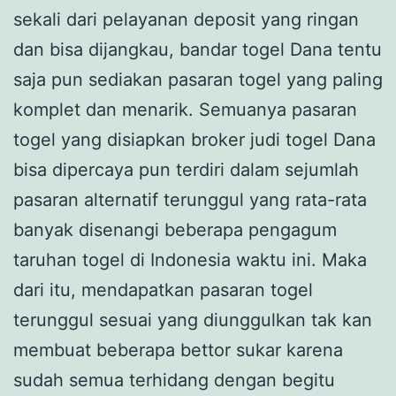
sekali dari pelayanan deposit yang ringan
dan bisa dijangkau, bandar togel Dana tentu
saja pun sediakan pasaran togel yang paling
komplet dan menarik. Semuanya pasaran
togel yang disiapkan broker judi togel Dana
bisa dipercaya pun terdiri dalam sejumlah
pasaran alternatif terunggul yang rata-rata
banyak disenangi beberapa pengagum
taruhan togel di Indonesia waktu ini. Maka
dari itu, mendapatkan pasaran togel
terunggul sesuai yang diunggulkan tak kan
membuat beberapa bettor sukar karena
sudah semua terhidang dengan begitu