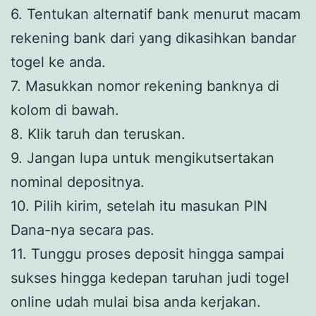
6. Tentukan alternatif bank menurut macam
rekening bank dari yang dikasihkan bandar
togel ke anda.
7. Masukkan nomor rekening banknya di
kolom di bawah.
8. Klik taruh dan teruskan.
9. Jangan lupa untuk mengikutsertakan
nominal depositnya.
10. Pilih kirim, setelah itu masukan PIN
Dana-nya secara pas.
11. Tunggu proses deposit hingga sampai
sukses hingga kedepan taruhan judi togel
online udah mulai bisa anda kerjakan.