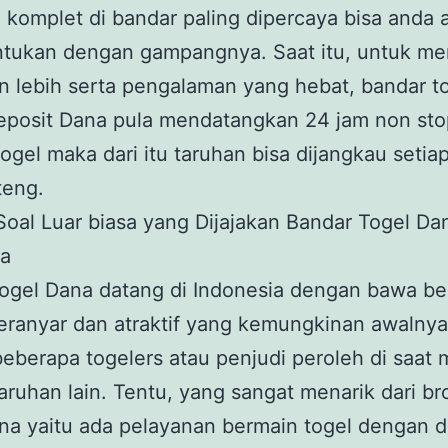
n komplet di bandar paling dipercaya bisa anda 
entukan dengan gampangnya. Saat itu, untuk m
 lebih serta pengalaman yang hebat, bandar t
deposit Dana pula mendatangkan 24 jam non sto
togel maka dari itu taruhan bisa dijangkau setia
teng.
oal Luar biasa yang Dijajakan Bandar Togel Da
ya
togel Dana datang di Indonesia dengan bawa b
teranyar dan atraktif yang kemungkinan awalnya
eberapa togelers atau penjudi peroleh di saat 
aruhan lain. Tentu, yang sangat menarik dari bro
na yaitu ada pelayanan bermain togel dengan d