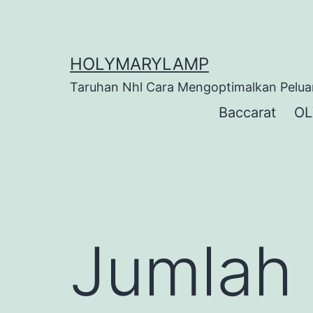
Skip
to
content
HOLYMARYLAMP
Taruhan Nhl Cara Mengoptimalkan Pelu
Baccarat
OL
Jumlah