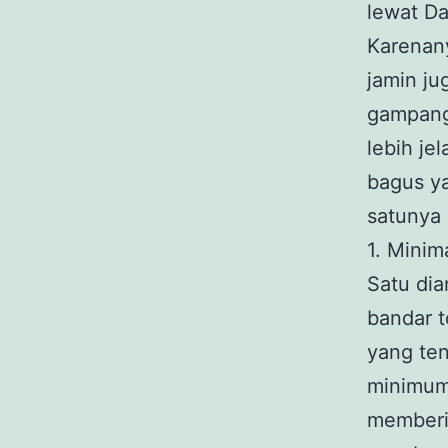
lewat D
Karenany
jamin j
gampang 
lebih je
bagus ya
satunya
1. Minim
Satu dia
bandar t
yang te
minimum 
memberi