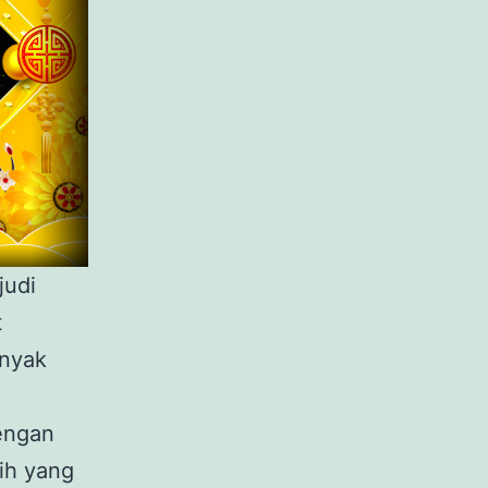
judi
t
anyak
engan
lih yang