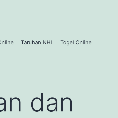
Online
Taruhan NHL
Togel Online
an dan