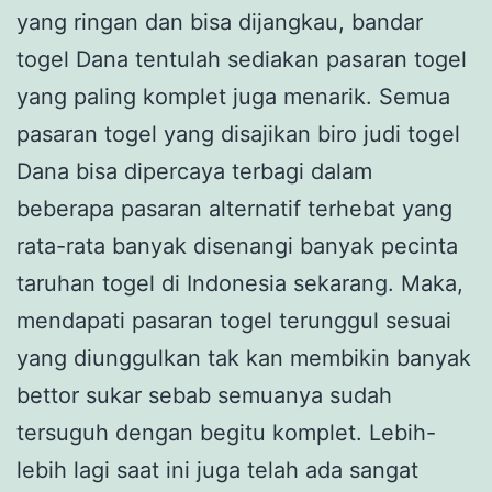
yang ringan dan bisa dijangkau, bandar
togel Dana tentulah sediakan pasaran togel
yang paling komplet juga menarik. Semua
pasaran togel yang disajikan biro judi togel
Dana bisa dipercaya terbagi dalam
beberapa pasaran alternatif terhebat yang
rata-rata banyak disenangi banyak pecinta
taruhan togel di Indonesia sekarang. Maka,
mendapati pasaran togel terunggul sesuai
yang diunggulkan tak kan membikin banyak
bettor sukar sebab semuanya sudah
tersuguh dengan begitu komplet. Lebih-
lebih lagi saat ini juga telah ada sangat