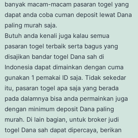
banyak macam-macam pasaran togel yang
dapat anda coba cuman deposit lewat Dana
paling murah saja.
Butuh anda kenali juga kalau semua
pasaran togel terbaik serta bagus yang
disajikan bandar togel Dana sah di
Indonesia dapat dimainkan dengan cuma
gunakan 1 pemakai ID saja. Tidak sekedar
itu, pasaran togel apa saja yang berada
pada dalamnya bisa anda permainkan juga
dengan minimum deposit Dana paling
murah. Di lain bagian, untuk broker judi
togel Dana sah dapat dipercaya, berikan