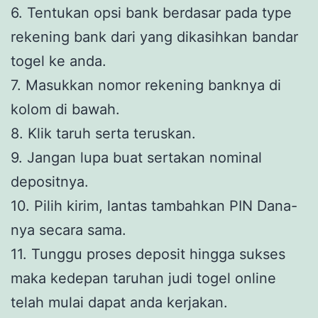
6. Tentukan opsi bank berdasar pada type
rekening bank dari yang dikasihkan bandar
togel ke anda.
7. Masukkan nomor rekening banknya di
kolom di bawah.
8. Klik taruh serta teruskan.
9. Jangan lupa buat sertakan nominal
depositnya.
10. Pilih kirim, lantas tambahkan PIN Dana-
nya secara sama.
11. Tunggu proses deposit hingga sukses
maka kedepan taruhan judi togel online
telah mulai dapat anda kerjakan.