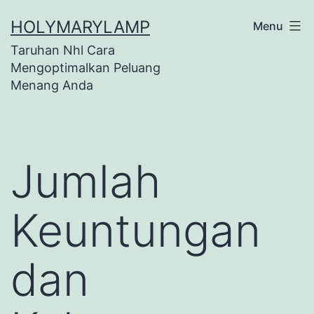
Skip
HOLYMARYLAMP
Menu
to
Taruhan Nhl Cara
content
Mengoptimalkan Peluang
Menang Anda
Jumlah
Keuntungan
dan