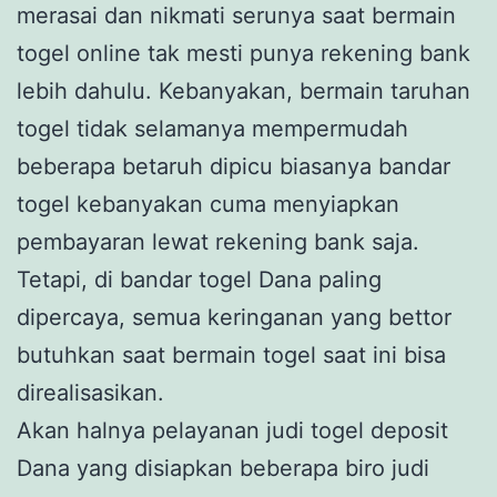
merasai dan nikmati serunya saat bermain
togel online tak mesti punya rekening bank
lebih dahulu. Kebanyakan, bermain taruhan
togel tidak selamanya mempermudah
beberapa betaruh dipicu biasanya bandar
togel kebanyakan cuma menyiapkan
pembayaran lewat rekening bank saja.
Tetapi, di bandar togel Dana paling
dipercaya, semua keringanan yang bettor
butuhkan saat bermain togel saat ini bisa
direalisasikan.
Akan halnya pelayanan judi togel deposit
Dana yang disiapkan beberapa biro judi