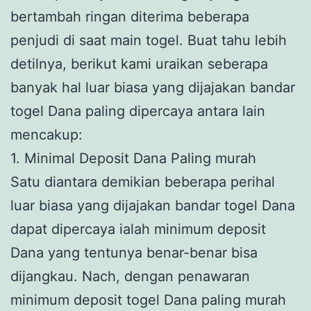
bertambah ringan diterima beberapa
penjudi di saat main togel. Buat tahu lebih
detilnya, berikut kami uraikan seberapa
banyak hal luar biasa yang dijajakan bandar
togel Dana paling dipercaya antara lain
mencakup:
1. Minimal Deposit Dana Paling murah
Satu diantara demikian beberapa perihal
luar biasa yang dijajakan bandar togel Dana
dapat dipercaya ialah minimum deposit
Dana yang tentunya benar-benar bisa
dijangkau. Nach, dengan penawaran
minimum deposit togel Dana paling murah