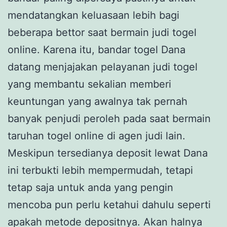
mendatangkan keluasaan lebih bagi
beberapa bettor saat bermain judi togel
online. Karena itu, bandar togel Dana
datang menjajakan pelayanan judi togel
yang membantu sekalian memberi
keuntungan yang awalnya tak pernah
banyak penjudi peroleh pada saat bermain
taruhan togel online di agen judi lain.
Meskipun tersedianya deposit lewat Dana
ini terbukti lebih mempermudah, tetapi
tetap saja untuk anda yang pengin
mencoba pun perlu ketahui dahulu seperti
apakah metode depositnya. Akan halnya