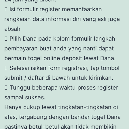
 Isi formulir register memanfaatkan
rangkaian data informasi diri yang asli juga
absah
 Pilih Dana pada kolom formulir langkah
pembayaran buat anda yang nanti dapat
bermain togel online deposit lewat Dana.
 Selesai isikan form registrasi, tap tombol
submit / daftar di bawah untuk kirimkan.
 Tunggu beberapa waktu proses register
sampai sukses.
Hanya cukup lewat tingkatan-tingkatan di
atas, tergabung dengan bandar togel Dana
pastinya betul-betul akan tidak membikin