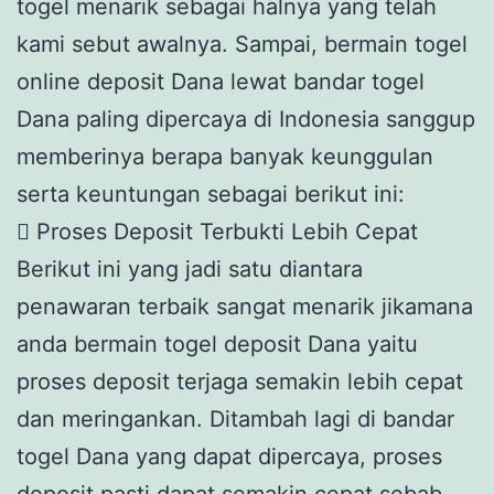
togel menarik sebagai halnya yang telah
kami sebut awalnya. Sampai, bermain togel
online deposit Dana lewat bandar togel
Dana paling dipercaya di Indonesia sanggup
memberinya berapa banyak keunggulan
serta keuntungan sebagai berikut ini:
 Proses Deposit Terbukti Lebih Cepat
Berikut ini yang jadi satu diantara
penawaran terbaik sangat menarik jikamana
anda bermain togel deposit Dana yaitu
proses deposit terjaga semakin lebih cepat
dan meringankan. Ditambah lagi di bandar
togel Dana yang dapat dipercaya, proses