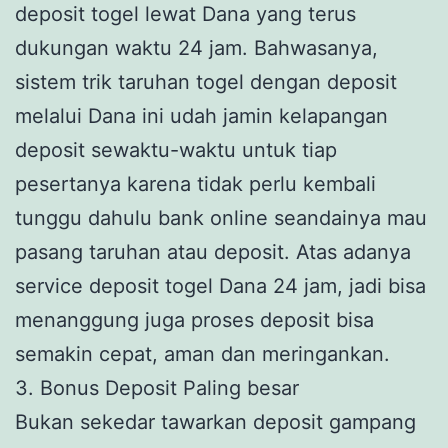
deposit togel lewat Dana yang terus
dukungan waktu 24 jam. Bahwasanya,
sistem trik taruhan togel dengan deposit
melalui Dana ini udah jamin kelapangan
deposit sewaktu-waktu untuk tiap
pesertanya karena tidak perlu kembali
tunggu dahulu bank online seandainya mau
pasang taruhan atau deposit. Atas adanya
service deposit togel Dana 24 jam, jadi bisa
menanggung juga proses deposit bisa
semakin cepat, aman dan meringankan.
3. Bonus Deposit Paling besar
Bukan sekedar tawarkan deposit gampang