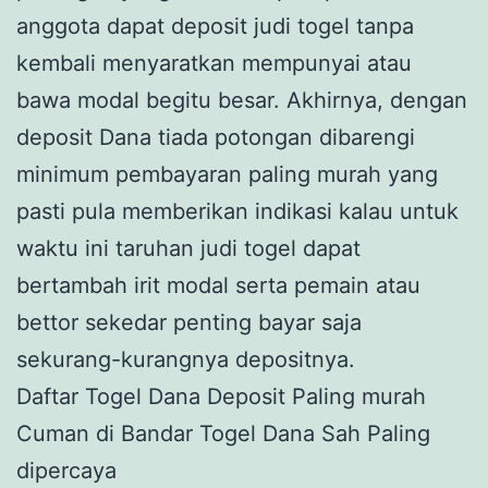
anggota dapat deposit judi togel tanpa
kembali menyaratkan mempunyai atau
bawa modal begitu besar. Akhirnya, dengan
deposit Dana tiada potongan dibarengi
minimum pembayaran paling murah yang
pasti pula memberikan indikasi kalau untuk
waktu ini taruhan judi togel dapat
bertambah irit modal serta pemain atau
bettor sekedar penting bayar saja
sekurang-kurangnya depositnya.
Daftar Togel Dana Deposit Paling murah
Cuman di Bandar Togel Dana Sah Paling
dipercaya