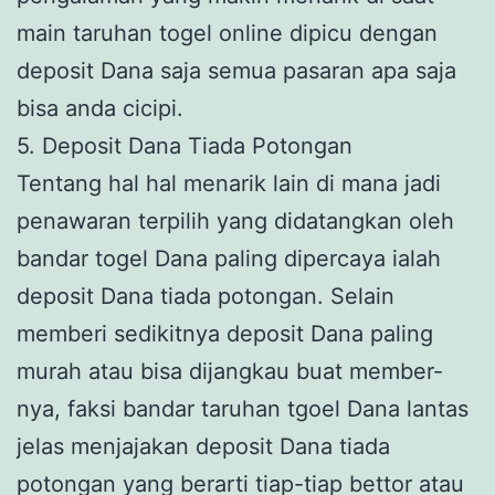
main taruhan togel online dipicu dengan
deposit Dana saja semua pasaran apa saja
bisa anda cicipi.
5. Deposit Dana Tiada Potongan
Tentang hal hal menarik lain di mana jadi
penawaran terpilih yang didatangkan oleh
bandar togel Dana paling dipercaya ialah
deposit Dana tiada potongan. Selain
memberi sedikitnya deposit Dana paling
murah atau bisa dijangkau buat member-
nya, faksi bandar taruhan tgoel Dana lantas
jelas menjajakan deposit Dana tiada
potongan yang berarti tiap-tiap bettor atau