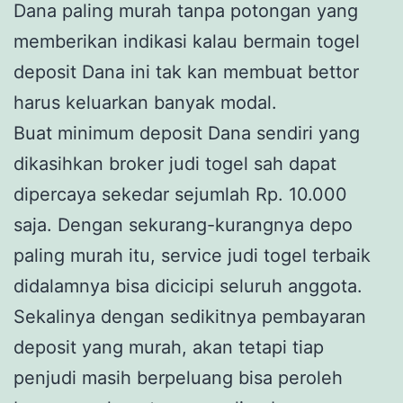
Dana paling murah tanpa potongan yang
memberikan indikasi kalau bermain togel
deposit Dana ini tak kan membuat bettor
harus keluarkan banyak modal.
Buat minimum deposit Dana sendiri yang
dikasihkan broker judi togel sah dapat
dipercaya sekedar sejumlah Rp. 10.000
saja. Dengan sekurang-kurangnya depo
paling murah itu, service judi togel terbaik
didalamnya bisa dicicipi seluruh anggota.
Sekalinya dengan sedikitnya pembayaran
deposit yang murah, akan tetapi tiap
penjudi masih berpeluang bisa peroleh