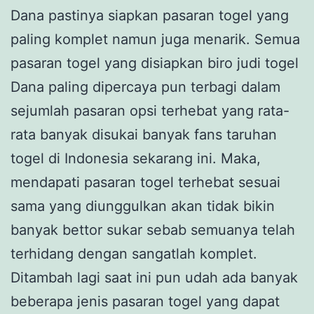
Dana pastinya siapkan pasaran togel yang
paling komplet namun juga menarik. Semua
pasaran togel yang disiapkan biro judi togel
Dana paling dipercaya pun terbagi dalam
sejumlah pasaran opsi terhebat yang rata-
rata banyak disukai banyak fans taruhan
togel di Indonesia sekarang ini. Maka,
mendapati pasaran togel terhebat sesuai
sama yang diunggulkan akan tidak bikin
banyak bettor sukar sebab semuanya telah
terhidang dengan sangatlah komplet.
Ditambah lagi saat ini pun udah ada banyak
beberapa jenis pasaran togel yang dapat