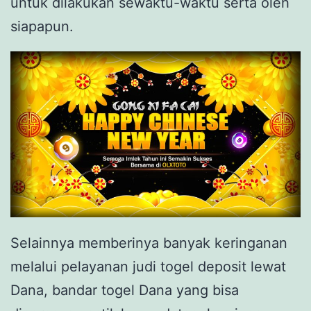
untuk dilakukan sewaktu-waktu serta oleh
siapapun.
Selainnya memberinya banyak keringanan
melalui pelayanan judi togel deposit lewat
Dana, bandar togel Dana yang bisa