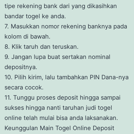
tipe rekening bank dari yang dikasihkan
bandar togel ke anda.
7. Masukkan nomor rekening banknya pada
kolom di bawah.
8. Klik taruh dan teruskan.
9. Jangan lupa buat sertakan nominal
depositnya.
10. Pilih kirim, lalu tambahkan PIN Dana-nya
secara cocok.
11. Tunggu proses deposit hingga sampai
sukses hingga nanti taruhan judi togel
online telah mulai bisa anda laksanakan.
Keunggulan Main Togel Online Deposit