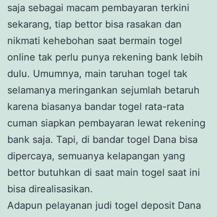
saja sebagai macam pembayaran terkini
sekarang, tiap bettor bisa rasakan dan
nikmati kehebohan saat bermain togel
online tak perlu punya rekening bank lebih
dulu. Umumnya, main taruhan togel tak
selamanya meringankan sejumlah betaruh
karena biasanya bandar togel rata-rata
cuman siapkan pembayaran lewat rekening
bank saja. Tapi, di bandar togel Dana bisa
dipercaya, semuanya kelapangan yang
bettor butuhkan di saat main togel saat ini
bisa direalisasikan.
Adapun pelayanan judi togel deposit Dana