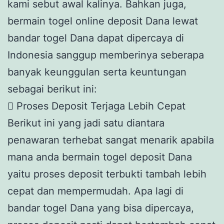
kami sebut awal kalinya. Bahkan juga,
bermain togel online deposit Dana lewat
bandar togel Dana dapat dipercaya di
Indonesia sanggup memberinya seberapa
banyak keunggulan serta keuntungan
sebagai berikut ini:
 Proses Deposit Terjaga Lebih Cepat
Berikut ini yang jadi satu diantara
penawaran terhebat sangat menarik apabila
mana anda bermain togel deposit Dana
yaitu proses deposit terbukti tambah lebih
cepat dan mempermudah. Apa lagi di
bandar togel Dana yang bisa dipercaya,