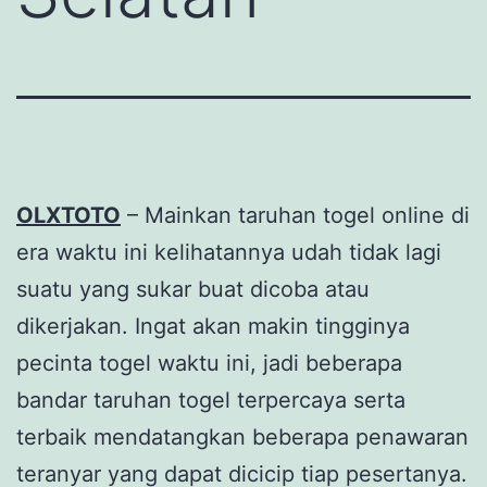
OLXTOTO
– Mainkan taruhan togel online di
era waktu ini kelihatannya udah tidak lagi
suatu yang sukar buat dicoba atau
dikerjakan. Ingat akan makin tingginya
pecinta togel waktu ini, jadi beberapa
bandar taruhan togel terpercaya serta
terbaik mendatangkan beberapa penawaran
teranyar yang dapat dicicip tiap pesertanya.