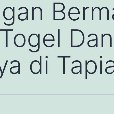
gan Berma
Togel Dan
ya di Tapi