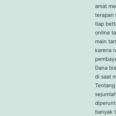
amat me
terapan 
tiap bet
online t
main tar
karena r
pembayar
Dana bis
di saat 
Tentang 
sejumlah
diperun
banyak t