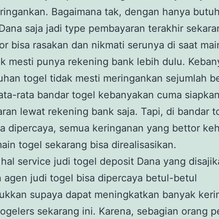
ringankan. Bagaimana tak, dengan hanya butuh
Dana saja jadi type pembayaran terakhir sekaran
tor bisa rasakan dan nikmati serunya di saat mai
ak mesti punya rekening bank lebih dulu. Keban
uhan togel tidak mesti meringankan sejumlah b
ata-rata bandar togel kebanyakan cuma siapka
an lewat rekening bank saja. Tapi, di bandar t
a dipercaya, semua keringanan yang bettor ke
main togel sekarang bisa direalisasikan.
hal service judi togel deposit Dana yang disaji
 agen judi togel bisa dipercaya betul-betul
tukkan supaya dapat meningkatkan banyak ker
ogelers sekarang ini. Karena, sebagian orang p