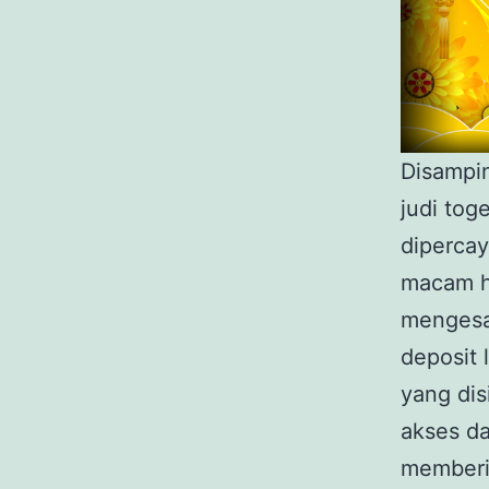
Disampi
judi tog
diperca
macam h
mengesa
deposit 
yang dis
akses d
memberi