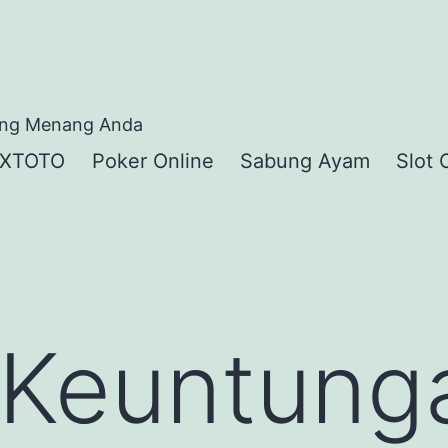
ang Menang Anda
XTOTO
Poker Online
Sabung Ayam
Slot 
 Keuntung