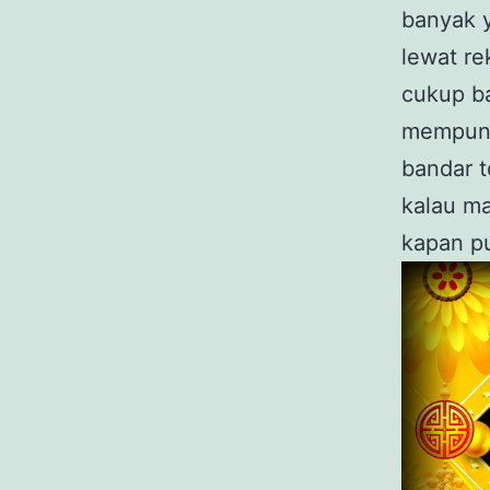
banyak 
lewat re
cukup ba
mempuny
bandar t
kalau ma
kapan pu