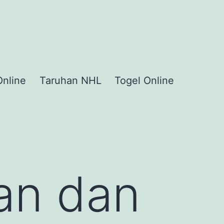
Online
Taruhan NHL
Togel Online
an dan