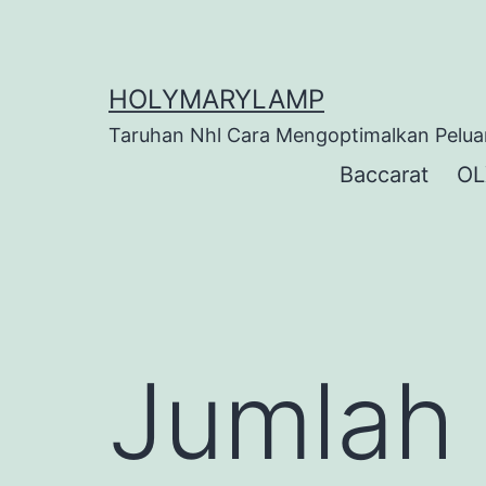
Skip
to
content
HOLYMARYLAMP
Taruhan Nhl Cara Mengoptimalkan Pelu
Baccarat
OL
Jumlah