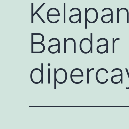
Kelapan
Bandar 
diperca