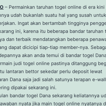
TO
– Permainkan taruhan togel online di era kini
nnya udah bukanlah suatu hal yang susah untu
erjakan. Ingat akan bertambah tingginya pengg
karang ini, karena itu beberapa bandar taruhan 
aya dan terbaik mendatangkan beberapa penaw
yang dapat dicicipi tiap-tiap member-nya. Sebag
epannya akan anda temui di bandar togel Dana
main judi togel online pastinya ditanggung beg
 lantaran bettor sekedar perlu deposit lewat
an Dana saja jadi salah satunya terapan e-wal
ring dipakai sekarang ini.
lan bandar togel Dana sekarang keliatannya u
jawaban nyata jika main togel online nyatanya 