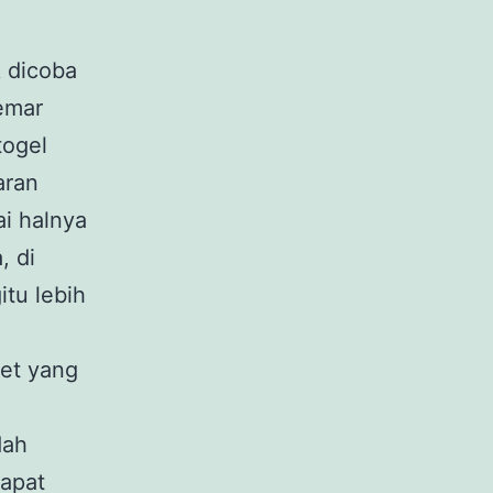
k dicoba
emar
togel
aran
ai halnya
, di
itu lebih
let yang
dah
dapat