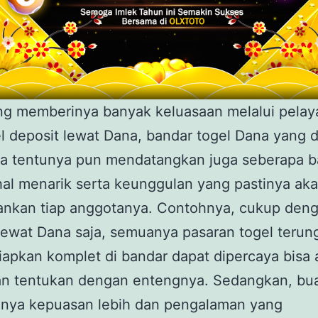
ng memberinya banyak keluasaan melalui pela
el deposit lewat Dana, bandar togel Dana yang 
ya tentunya pun mendatangkan juga seberapa 
al menarik serta keunggulan yang pastinya ak
nkan tiap anggotanya. Contohnya, cukup den
lewat Dana saja, semuanya pasaran togel terun
iapkan komplet di bandar dapat dipercaya bisa
an tentukan dengan entengnya. Sedangkan, bu
nya kepuasan lebih dan pengalaman yang