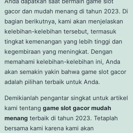
Anda dapatkan saat bermain game slot
gacor dan mudah menang di tahun 2023. Di
bagian berikutnya, kami akan menjelaskan
kelebihan-kelebihan tersebut, termasuk
tingkat kemenangan yang lebih tinggi dan
kegembiraan yang meningkat. Dengan
memahami kelebihan-kelebihan ini, Anda
akan semakin yakin bahwa game slot gacor
adalah pilihan terbaik untuk Anda.
Demikianlah pengantar singkat untuk artikel
kami tentang
game slot gacor mudah
menang
terbaik di tahun 2023. Tetaplah
bersama kami karena kami akan