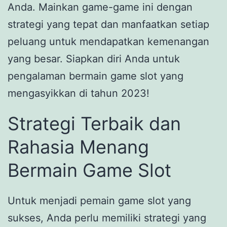
Anda. Mainkan game-game ini dengan
strategi yang tepat dan manfaatkan setiap
peluang untuk mendapatkan kemenangan
yang besar. Siapkan diri Anda untuk
pengalaman bermain game slot yang
mengasyikkan di tahun 2023!
Strategi Terbaik dan
Rahasia Menang
Bermain Game Slot
Untuk menjadi pemain game slot yang
sukses, Anda perlu memiliki strategi yang