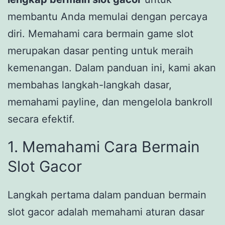
membantu Anda memulai dengan percaya
diri. Memahami cara bermain game slot
merupakan dasar penting untuk meraih
kemenangan. Dalam panduan ini, kami akan
membahas langkah-langkah dasar,
memahami payline, dan mengelola bankroll
secara efektif.
1. Memahami Cara Bermain
Slot Gacor
Langkah pertama dalam panduan bermain
slot gacor adalah memahami aturan dasar