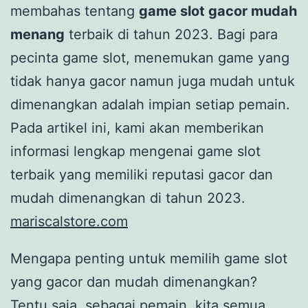
membahas tentang
game slot gacor mudah
menang
terbaik di tahun 2023. Bagi para
pecinta game slot, menemukan game yang
tidak hanya gacor namun juga mudah untuk
dimenangkan adalah impian setiap pemain.
Pada artikel ini, kami akan memberikan
informasi lengkap mengenai game slot
terbaik yang memiliki reputasi gacor dan
mudah dimenangkan di tahun 2023.
mariscalstore.com
Mengapa penting untuk memilih game slot
yang gacor dan mudah dimenangkan?
Tentu saja, sebagai pemain, kita semua