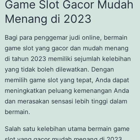
Game Slot Gacor Mudah
Menang di 2023
Bagi para penggemar judi online, bermain
game slot yang gacor dan mudah menang
di tahun 2023 memiliki sejumlah kelebihan
yang tidak boleh dilewatkan. Dengan
memilih game slot yang tepat, Anda dapat
meningkatkan peluang kemenangan Anda
dan merasakan sensasi lebih tinggi dalam
bermain.
Salah satu kelebihan utama bermain game
slot yang gacor mudah menang di 2023