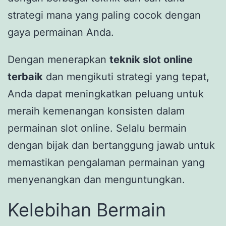
strategi mana yang paling cocok dengan
gaya permainan Anda.
Dengan menerapkan
teknik slot online
terbaik
dan mengikuti strategi yang tepat,
Anda dapat meningkatkan peluang untuk
meraih kemenangan konsisten dalam
permainan slot online. Selalu bermain
dengan bijak dan bertanggung jawab untuk
memastikan pengalaman permainan yang
menyenangkan dan menguntungkan.
Kelebihan Bermain