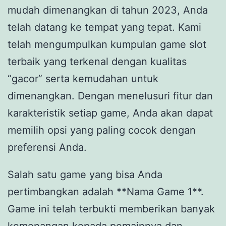
mudah dimenangkan di tahun 2023, Anda
telah datang ke tempat yang tepat. Kami
telah mengumpulkan kumpulan game slot
terbaik yang terkenal dengan kualitas
“gacor” serta kemudahan untuk
dimenangkan. Dengan menelusuri fitur dan
karakteristik setiap game, Anda akan dapat
memilih opsi yang paling cocok dengan
preferensi Anda.
Salah satu game yang bisa Anda
pertimbangkan adalah **Nama Game 1**.
Game ini telah terbukti memberikan banyak