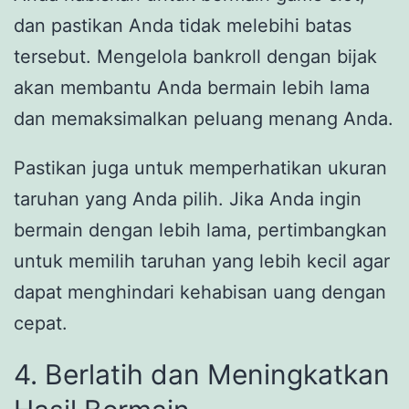
dan pastikan Anda tidak melebihi batas
tersebut. Mengelola bankroll dengan bijak
akan membantu Anda bermain lebih lama
dan memaksimalkan peluang menang Anda.
Pastikan juga untuk memperhatikan ukuran
taruhan yang Anda pilih. Jika Anda ingin
bermain dengan lebih lama, pertimbangkan
untuk memilih taruhan yang lebih kecil agar
dapat menghindari kehabisan uang dengan
cepat.
4. Berlatih dan Meningkatkan