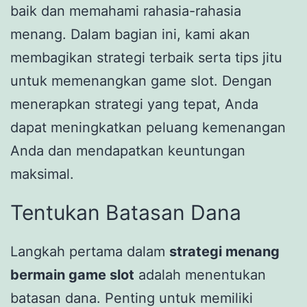
baik dan memahami rahasia-rahasia
menang. Dalam bagian ini, kami akan
membagikan strategi terbaik serta tips jitu
untuk memenangkan game slot. Dengan
menerapkan strategi yang tepat, Anda
dapat meningkatkan peluang kemenangan
Anda dan mendapatkan keuntungan
maksimal.
Tentukan Batasan Dana
Langkah pertama dalam
strategi menang
bermain game slot
adalah menentukan
batasan dana. Penting untuk memiliki