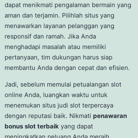
dapat menikmati pengalaman bermain yang
aman dan terjamin. Pilihlah situs yang
menawarkan layanan pelanggan yang
responsif dan ramah. Jika Anda
menghadapi masalah atau memiliki
pertanyaan, tim dukungan harus siap
membantu Anda dengan cepat dan efisien.
Jadi, sebelum memulai petualangan slot
online Anda, luangkan waktu untuk
menemukan situs judi slot terpercaya
dengan reputasi baik. Nikmati
penawaran
bonus slot terbaik
yang dapat
meningkatkan peluang Anda meraih