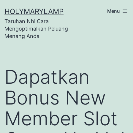
Skip
HOLYMARYLAMP
Menu
to
Taruhan Nhl Cara
content
Mengoptimalkan Peluang
Menang Anda
Dapatkan
Bonus New
Member Slot