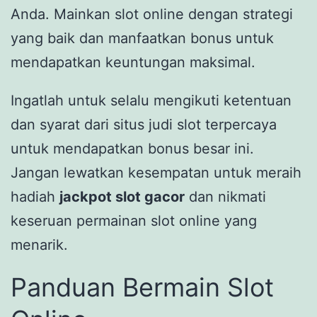
Anda. Mainkan slot online dengan strategi
yang baik dan manfaatkan bonus untuk
mendapatkan keuntungan maksimal.
Ingatlah untuk selalu mengikuti ketentuan
dan syarat dari situs judi slot terpercaya
untuk mendapatkan bonus besar ini.
Jangan lewatkan kesempatan untuk meraih
hadiah
jackpot slot gacor
dan nikmati
keseruan permainan slot online yang
menarik.
Panduan Bermain Slot