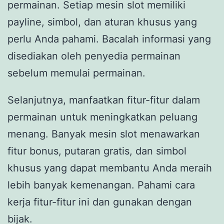
permainan. Setiap mesin slot memiliki
payline, simbol, dan aturan khusus yang
perlu Anda pahami. Bacalah informasi yang
disediakan oleh penyedia permainan
sebelum memulai permainan.
Selanjutnya, manfaatkan fitur-fitur dalam
permainan untuk meningkatkan peluang
menang. Banyak mesin slot menawarkan
fitur bonus, putaran gratis, dan simbol
khusus yang dapat membantu Anda meraih
lebih banyak kemenangan. Pahami cara
kerja fitur-fitur ini dan gunakan dengan
bijak.