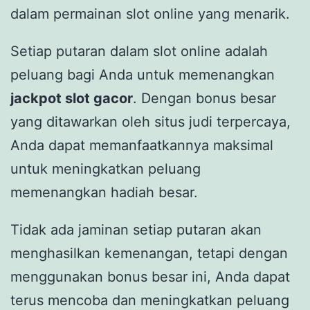
dalam permainan slot online yang menarik.
Setiap putaran dalam slot online adalah
peluang bagi Anda untuk memenangkan
jackpot slot gacor
. Dengan bonus besar
yang ditawarkan oleh situs judi terpercaya,
Anda dapat memanfaatkannya maksimal
untuk meningkatkan peluang
memenangkan hadiah besar.
Tidak ada jaminan setiap putaran akan
menghasilkan kemenangan, tetapi dengan
menggunakan bonus besar ini, Anda dapat
terus mencoba dan meningkatkan peluang