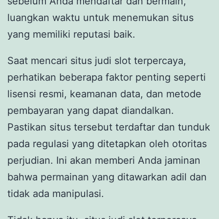
sebelum Anda mendaftar dan bermain,
luangkan waktu untuk menemukan situs
yang memiliki reputasi baik.
Saat mencari situs judi slot terpercaya,
perhatikan beberapa faktor penting seperti
lisensi resmi, keamanan data, dan metode
pembayaran yang dapat diandalkan.
Pastikan situs tersebut terdaftar dan tunduk
pada regulasi yang ditetapkan oleh otoritas
perjudian. Ini akan memberi Anda jaminan
bahwa permainan yang ditawarkan adil dan
tidak ada manipulasi.