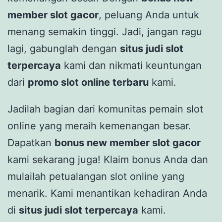
member slot gacor
, peluang Anda untuk
menang semakin tinggi. Jadi, jangan ragu
lagi, gabunglah dengan
situs judi slot
terpercaya
kami dan nikmati keuntungan
dari
promo slot online terbaru
kami.
Jadilah bagian dari komunitas pemain slot
online yang meraih kemenangan besar.
Dapatkan
bonus new member slot gacor
kami sekarang juga! Klaim bonus Anda dan
mulailah petualangan slot online yang
menarik. Kami menantikan kehadiran Anda
di
situs judi slot terpercaya
kami.