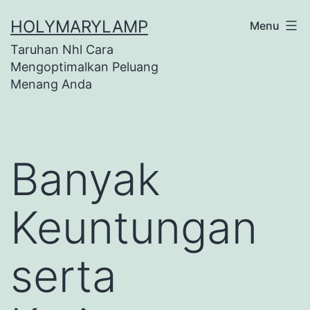
Skip
HOLYMARYLAMP
Menu
to
Taruhan Nhl Cara
content
Mengoptimalkan Peluang
Menang Anda
Banyak
Keuntungan
serta