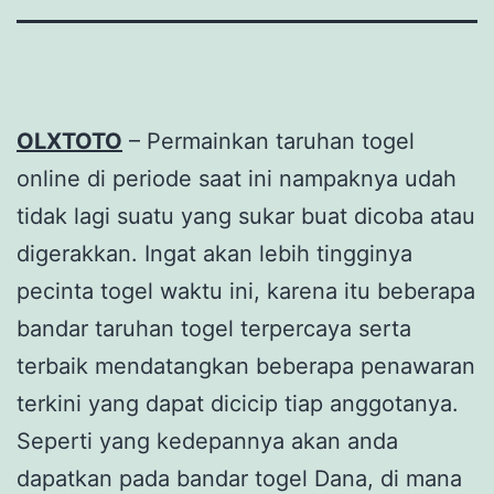
OLXTOTO
– Permainkan taruhan togel
online di periode saat ini nampaknya udah
tidak lagi suatu yang sukar buat dicoba atau
digerakkan. Ingat akan lebih tingginya
pecinta togel waktu ini, karena itu beberapa
bandar taruhan togel terpercaya serta
terbaik mendatangkan beberapa penawaran
terkini yang dapat dicicip tiap anggotanya.
Seperti yang kedepannya akan anda
dapatkan pada bandar togel Dana, di mana