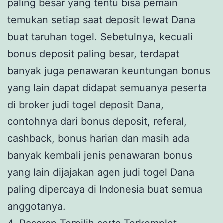
paling besar yang tentu bisa pemain
temukan setiap saat deposit lewat Dana
buat taruhan togel. Sebetulnya, kecuali
bonus deposit paling besar, terdapat
banyak juga penawaran keuntungan bonus
yang lain dapat didapat semuanya peserta
di broker judi togel deposit Dana,
contohnya dari bonus deposit, referal,
cashback, bonus harian dan masih ada
banyak kembali jenis penawaran bonus
yang lain dijajakan agen judi togel Dana
paling dipercaya di Indonesia buat semua
anggotanya.