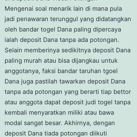
Mengenai soal menarik lain di mana pula
jadi penawaran terunggul yang didatangkan
oleh bandar togel Dana paling dipercaya
ialah deposit Dana tanpa ada potongan.
Selain memberinya sedikitnya deposit Dana
paling murah atau bisa dijangkau untuk
anggotanya, faksi bandar taruhan tgoel
Dana juga pastilah tawarkan deposit Dana
tanpa ada potongan yang berarti tiap bettor
atau anggota dapat deposit judi togel tanpa
kembali menyaratkan miliki atau bawa
modal sangat besar. Akhirnya, dengan
deposit Dana tiada potongan diikuti