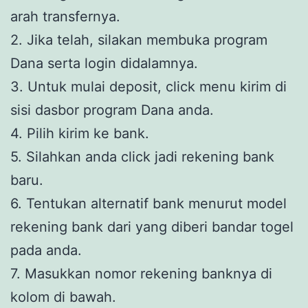
arah transfernya.
2. Jika telah, silakan membuka program
Dana serta login didalamnya.
3. Untuk mulai deposit, click menu kirim di
sisi dasbor program Dana anda.
4. Pilih kirim ke bank.
5. Silahkan anda click jadi rekening bank
baru.
6. Tentukan alternatif bank menurut model
rekening bank dari yang diberi bandar togel
pada anda.
7. Masukkan nomor rekening banknya di
kolom di bawah.