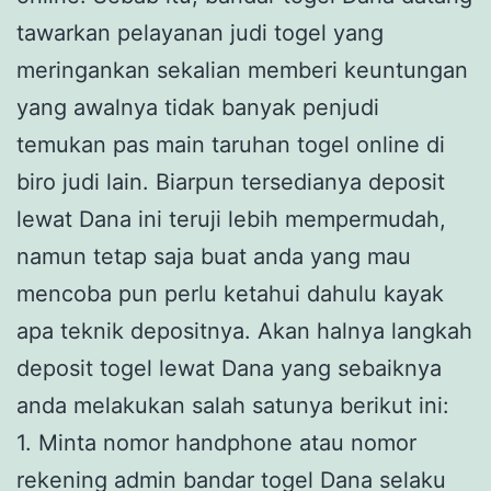
tawarkan pelayanan judi togel yang
meringankan sekalian memberi keuntungan
yang awalnya tidak banyak penjudi
temukan pas main taruhan togel online di
biro judi lain. Biarpun tersedianya deposit
lewat Dana ini teruji lebih mempermudah,
namun tetap saja buat anda yang mau
mencoba pun perlu ketahui dahulu kayak
apa teknik depositnya. Akan halnya langkah
deposit togel lewat Dana yang sebaiknya
anda melakukan salah satunya berikut ini:
1. Minta nomor handphone atau nomor
rekening admin bandar togel Dana selaku