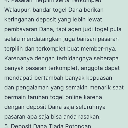
4. Pasaran Terpilih serta Terkomplet
Walaupun bandar togel Dana berikan
keringanan deposit yang lebih lewat
pembayaran Dana, tapi agen judi togel pula
selalu mendatangkan juga barisan pasaran
terpilih dan terkomplet buat member-nya.
Karenanya dengan terhidangnya seberapa
banyak pasaran terkomplet, anggota dapat
mendapati bertambah banyak kepuasan
dan pengalaman yang semakin menarik saat
bermain taruhan togel online karena
dengan deposit Dana saja seluruhnya
pasaran apa saja bisa anda rasakan.
5. Deposit Dana Tiada Potongan