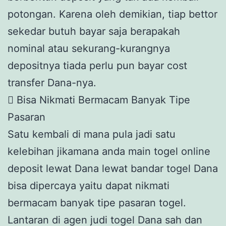
potongan. Karena oleh demikian, tiap bettor
sekedar butuh bayar saja berapakah
nominal atau sekurang-kurangnya
depositnya tiada perlu pun bayar cost
transfer Dana-nya.
 Bisa Nikmati Bermacam Banyak Tipe
Pasaran
Satu kembali di mana pula jadi satu
kelebihan jikamana anda main togel online
deposit lewat Dana lewat bandar togel Dana
bisa dipercaya yaitu dapat nikmati
bermacam banyak tipe pasaran togel.
Lantaran di agen judi togel Dana sah dan