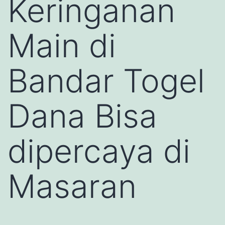
Keringanan
Main di
Bandar Togel
Dana Bisa
dipercaya di
Masaran