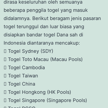
dirasa keseluruhan oleh semuanya
beberapa penggila togel yang masuk
didalamnya. Berikut beragam jenis pasaran
togel terunggul dan luar biasa yang
disiapkan bandar togel Dana sah di
Indonesia diantaranya mencakup:
 Togel Sydney (SDY)
 Togel Toto Macau (Macau Pools)
 Togel Cambodia
 Togel Taiwan
 Togel China
 Togel Hongkong (HK Pools)
 Togel Singapore (Singapore Pools)