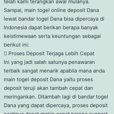
telah kami terangkan awal mulanya.
Sampai, main togel online deposit Dana
lewat bandar togel Dana bisa dipercaya di
Indonesia dapat berikan berapa banyak
keistimewaan serta keuntungan sebagai
berikut ini:
 Proses Deposit Terjaga Lebih Cepat
Ini yang jadi salah satunya penawaran
terbaik sangat menarik apabila mana anda
main togel deposit Dana yaitu proses
deposit teruji akan tambah cepat dan
meringankan. Ditambah lagi di bandar togel
Dana yang dapat dipercaya, proses deposit