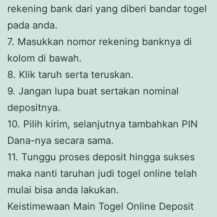
rekening bank dari yang diberi bandar togel
pada anda.
7. Masukkan nomor rekening banknya di
kolom di bawah.
8. Klik taruh serta teruskan.
9. Jangan lupa buat sertakan nominal
depositnya.
10. Pilih kirim, selanjutnya tambahkan PIN
Dana-nya secara sama.
11. Tunggu proses deposit hingga sukses
maka nanti taruhan judi togel online telah
mulai bisa anda lakukan.
Keistimewaan Main Togel Online Deposit