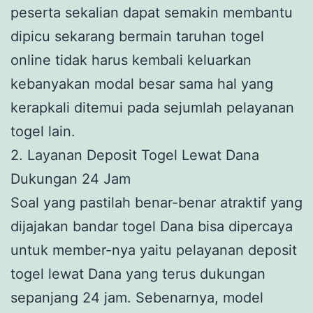
peserta sekalian dapat semakin membantu
dipicu sekarang bermain taruhan togel
online tidak harus kembali keluarkan
kebanyakan modal besar sama hal yang
kerapkali ditemui pada sejumlah pelayanan
togel lain.
2. Layanan Deposit Togel Lewat Dana
Dukungan 24 Jam
Soal yang pastilah benar-benar atraktif yang
dijajakan bandar togel Dana bisa dipercaya
untuk member-nya yaitu pelayanan deposit
togel lewat Dana yang terus dukungan
sepanjang 24 jam. Sebenarnya, model