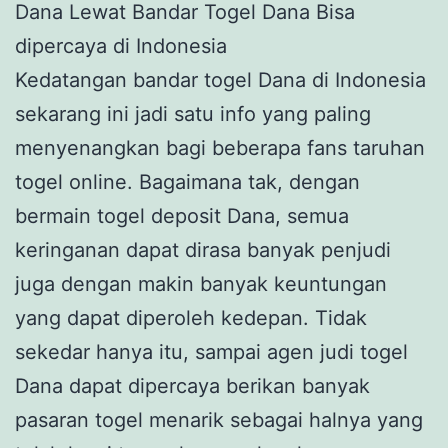
Dana Lewat Bandar Togel Dana Bisa
dipercaya di Indonesia
Kedatangan bandar togel Dana di Indonesia
sekarang ini jadi satu info yang paling
menyenangkan bagi beberapa fans taruhan
togel online. Bagaimana tak, dengan
bermain togel deposit Dana, semua
keringanan dapat dirasa banyak penjudi
juga dengan makin banyak keuntungan
yang dapat diperoleh kedepan. Tidak
sekedar hanya itu, sampai agen judi togel
Dana dapat dipercaya berikan banyak
pasaran togel menarik sebagai halnya yang