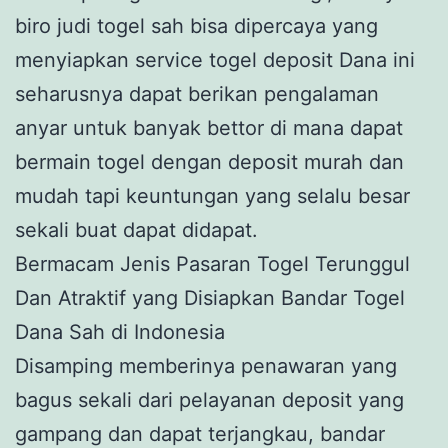
biro judi togel sah bisa dipercaya yang
menyiapkan service togel deposit Dana ini
seharusnya dapat berikan pengalaman
anyar untuk banyak bettor di mana dapat
bermain togel dengan deposit murah dan
mudah tapi keuntungan yang selalu besar
sekali buat dapat didapat.
Bermacam Jenis Pasaran Togel Terunggul
Dan Atraktif yang Disiapkan Bandar Togel
Dana Sah di Indonesia
Disamping memberinya penawaran yang
bagus sekali dari pelayanan deposit yang
gampang dan dapat terjangkau, bandar