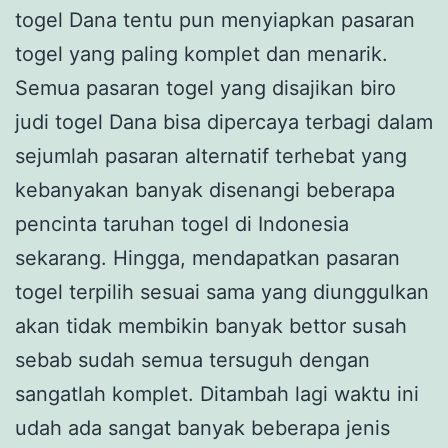
togel Dana tentu pun menyiapkan pasaran
togel yang paling komplet dan menarik.
Semua pasaran togel yang disajikan biro
judi togel Dana bisa dipercaya terbagi dalam
sejumlah pasaran alternatif terhebat yang
kebanyakan banyak disenangi beberapa
pencinta taruhan togel di Indonesia
sekarang. Hingga, mendapatkan pasaran
togel terpilih sesuai sama yang diunggulkan
akan tidak membikin banyak bettor susah
sebab sudah semua tersuguh dengan
sangatlah komplet. Ditambah lagi waktu ini
udah ada sangat banyak beberapa jenis