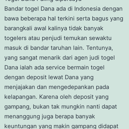
Bandar togel Dana ada di Indonesia dengan
bawa beberapa hal terkini serta bagus yang
barangkali awal kalinya tidak banyak
togelers atau penjudi temukan sewaktu
masuk di bandar taruhan lain. Tentunya,
yang sangat menarik dari agen judi togel
Dana ialah ada service bermain togel
dengan deposit lewat Dana yang
menjajakan dan mengedepankan pada
kelapangan. Karena oleh deposit yang
gampang, bukan tak mungkin nanti dapat
menanggung juga berapa banyak
keuntungan yang makin gampang didapat