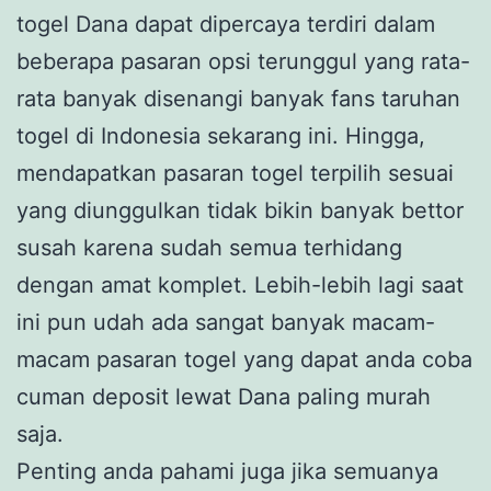
togel Dana dapat dipercaya terdiri dalam
beberapa pasaran opsi terunggul yang rata-
rata banyak disenangi banyak fans taruhan
togel di Indonesia sekarang ini. Hingga,
mendapatkan pasaran togel terpilih sesuai
yang diunggulkan tidak bikin banyak bettor
susah karena sudah semua terhidang
dengan amat komplet. Lebih-lebih lagi saat
ini pun udah ada sangat banyak macam-
macam pasaran togel yang dapat anda coba
cuman deposit lewat Dana paling murah
saja.
Penting anda pahami juga jika semuanya