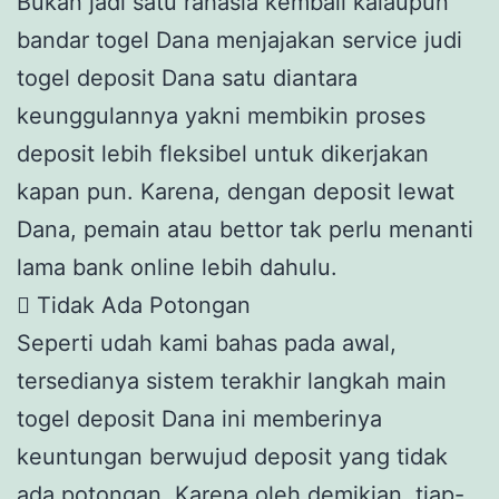
Bukan jadi satu rahasia kembali kalaupun
bandar togel Dana menjajakan service judi
togel deposit Dana satu diantara
keunggulannya yakni membikin proses
deposit lebih fleksibel untuk dikerjakan
kapan pun. Karena, dengan deposit lewat
Dana, pemain atau bettor tak perlu menanti
lama bank online lebih dahulu.
 Tidak Ada Potongan
Seperti udah kami bahas pada awal,
tersedianya sistem terakhir langkah main
togel deposit Dana ini memberinya
keuntungan berwujud deposit yang tidak
ada potongan. Karena oleh demikian, tiap-