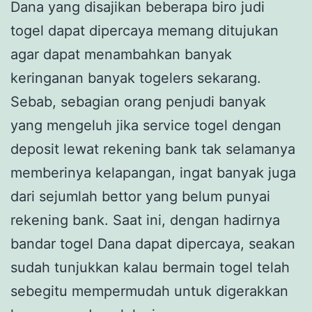
Dana yang disajikan beberapa biro judi
togel dapat dipercaya memang ditujukan
agar dapat menambahkan banyak
keringanan banyak togelers sekarang.
Sebab, sebagian orang penjudi banyak
yang mengeluh jika service togel dengan
deposit lewat rekening bank tak selamanya
memberinya kelapangan, ingat banyak juga
dari sejumlah bettor yang belum punyai
rekening bank. Saat ini, dengan hadirnya
bandar togel Dana dapat dipercaya, seakan
sudah tunjukkan kalau bermain togel telah
sebegitu mempermudah untuk digerakkan