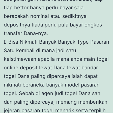
tiap bettor hanya perlu bayar saja
berapakah nominal atau sedikitnya
depositnya tiada perlu pula bayar ongkos
transfer Dana-nya.
 Bisa Nikmati Banyak Banyak Type Pasaran
Satu kembali di mana jadi satu
keistimewaan apabila mana anda main togel
online deposit lewat Dana lewat bandar
togel Dana paling dipercaya ialah dapat
nikmati beraneka banyak model pasaran
togel. Sebab di agen judi togel Dana sah
dan paling dipercaya, memang memberikan
jejeran pasaran togel menarik serta terpilih