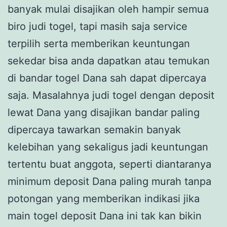
banyak mulai disajikan oleh hampir semua
biro judi togel, tapi masih saja service
terpilih serta memberikan keuntungan
sekedar bisa anda dapatkan atau temukan
di bandar togel Dana sah dapat dipercaya
saja. Masalahnya judi togel dengan deposit
lewat Dana yang disajikan bandar paling
dipercaya tawarkan semakin banyak
kelebihan yang sekaligus jadi keuntungan
tertentu buat anggota, seperti diantaranya
minimum deposit Dana paling murah tanpa
potongan yang memberikan indikasi jika
main togel deposit Dana ini tak kan bikin