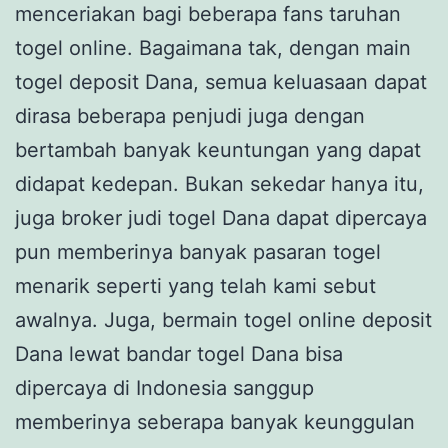
menceriakan bagi beberapa fans taruhan
togel online. Bagaimana tak, dengan main
togel deposit Dana, semua keluasaan dapat
dirasa beberapa penjudi juga dengan
bertambah banyak keuntungan yang dapat
didapat kedepan. Bukan sekedar hanya itu,
juga broker judi togel Dana dapat dipercaya
pun memberinya banyak pasaran togel
menarik seperti yang telah kami sebut
awalnya. Juga, bermain togel online deposit
Dana lewat bandar togel Dana bisa
dipercaya di Indonesia sanggup
memberinya seberapa banyak keunggulan