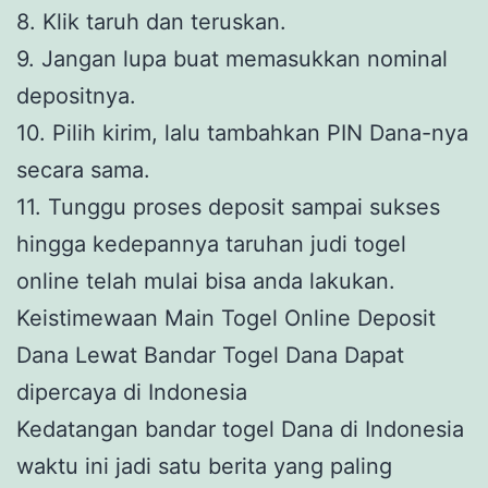
8. Klik taruh dan teruskan.
9. Jangan lupa buat memasukkan nominal
depositnya.
10. Pilih kirim, lalu tambahkan PIN Dana-nya
secara sama.
11. Tunggu proses deposit sampai sukses
hingga kedepannya taruhan judi togel
online telah mulai bisa anda lakukan.
Keistimewaan Main Togel Online Deposit
Dana Lewat Bandar Togel Dana Dapat
dipercaya di Indonesia
Kedatangan bandar togel Dana di Indonesia
waktu ini jadi satu berita yang paling