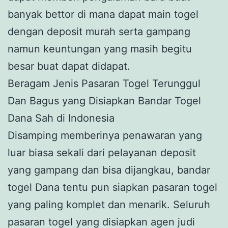
banyak bettor di mana dapat main togel
dengan deposit murah serta gampang
namun keuntungan yang masih begitu
besar buat dapat didapat.
Beragam Jenis Pasaran Togel Terunggul
Dan Bagus yang Disiapkan Bandar Togel
Dana Sah di Indonesia
Disamping memberinya penawaran yang
luar biasa sekali dari pelayanan deposit
yang gampang dan bisa dijangkau, bandar
togel Dana tentu pun siapkan pasaran togel
yang paling komplet dan menarik. Seluruh
pasaran togel yang disiapkan agen judi