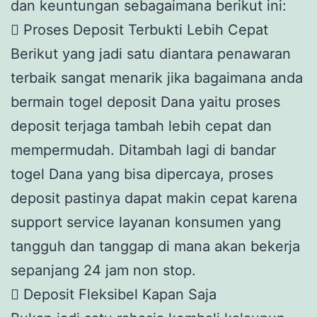
dan keuntungan sebagaimana berikut ini:
 Proses Deposit Terbukti Lebih Cepat
Berikut yang jadi satu diantara penawaran
terbaik sangat menarik jika bagaimana anda
bermain togel deposit Dana yaitu proses
deposit terjaga tambah lebih cepat dan
mempermudah. Ditambah lagi di bandar
togel Dana yang bisa dipercaya, proses
deposit pastinya dapat makin cepat karena
support service layanan konsumen yang
tangguh dan tanggap di mana akan bekerja
sepanjang 24 jam non stop.
 Deposit Fleksibel Kapan Saja