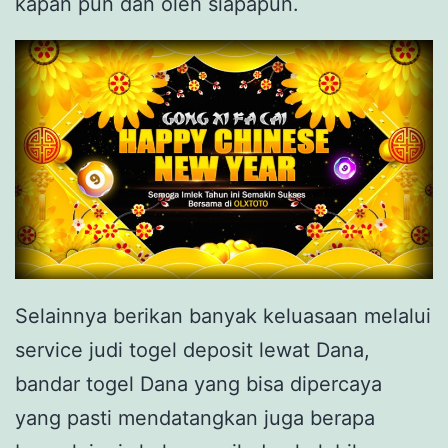
kapan pun dan oleh siapapun.
Selainnya berikan banyak keluasaan melalui
service judi togel deposit lewat Dana,
bandar togel Dana yang bisa dipercaya
yang pasti mendatangkan juga berapa