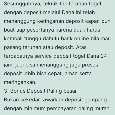
Sesungguhnya, teknik trik taruhan togel
dengan deposit melalui Dana ini telah
menanggung keringanan deposit kapan pun
buat tiap pesertanya karena tidak harus
kembali tunggu dahulu bank online bila mau
pasang taruhan atau deposit. Atas
terdapatnya service deposit togel Dana 24
jam, jadi bisa menanggung juga proses
deposit lebih bisa cepat, aman serta
meringankan.
3. Bonus Deposit Paling besar
Bukan sekedar tawarkan deposit gampang
dengan minimum pembayaran paling murah