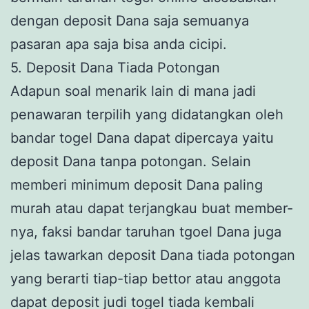
dengan deposit Dana saja semuanya
pasaran apa saja bisa anda cicipi.
5. Deposit Dana Tiada Potongan
Adapun soal menarik lain di mana jadi
penawaran terpilih yang didatangkan oleh
bandar togel Dana dapat dipercaya yaitu
deposit Dana tanpa potongan. Selain
memberi minimum deposit Dana paling
murah atau dapat terjangkau buat member-
nya, faksi bandar taruhan tgoel Dana juga
jelas tawarkan deposit Dana tiada potongan
yang berarti tiap-tiap bettor atau anggota
dapat deposit judi togel tiada kembali