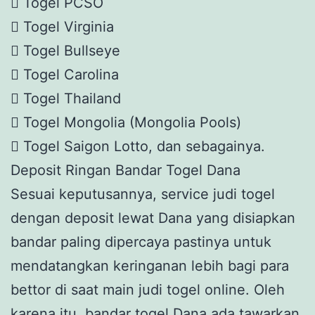
 Togel PCSO
 Togel Virginia
 Togel Bullseye
 Togel Carolina
 Togel Thailand
 Togel Mongolia (Mongolia Pools)
 Togel Saigon Lotto, dan sebagainya.
Deposit Ringan Bandar Togel Dana
Sesuai keputusannya, service judi togel
dengan deposit lewat Dana yang disiapkan
bandar paling dipercaya pastinya untuk
mendatangkan keringanan lebih bagi para
bettor di saat main judi togel online. Oleh
karena itu, bandar togel Dana ada tawarkan