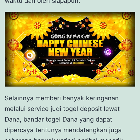
waktu dan oleh siapapun.
Selainnya memberi banyak keringanan
melalui service judi togel deposit lewat
Dana, bandar togel Dana yang dapat
dipercaya tentunya mendatangkan juga