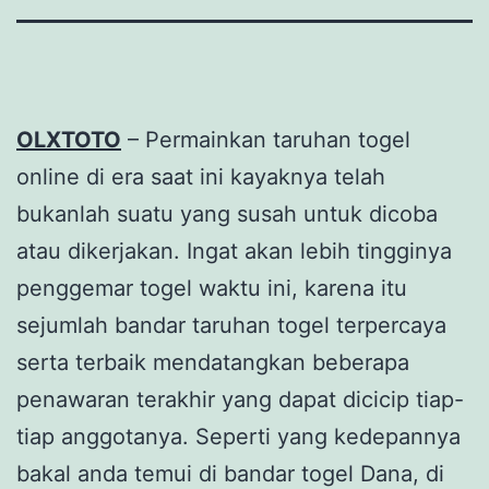
OLXTOTO
– Permainkan taruhan togel
online di era saat ini kayaknya telah
bukanlah suatu yang susah untuk dicoba
atau dikerjakan. Ingat akan lebih tingginya
penggemar togel waktu ini, karena itu
sejumlah bandar taruhan togel terpercaya
serta terbaik mendatangkan beberapa
penawaran terakhir yang dapat dicicip tiap-
tiap anggotanya. Seperti yang kedepannya
bakal anda temui di bandar togel Dana, di