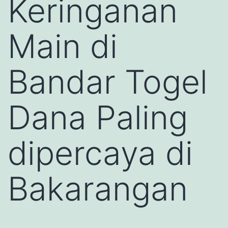
Keringanan
Main di
Bandar Togel
Dana Paling
dipercaya di
Bakarangan