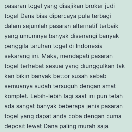
pasaran togel yang disajikan broker judi
togel Dana bisa dipercaya pula terbagi
dalam sejumlah pasaran alternatif terbaik
yang umumnya banyak disenangi banyak
penggila taruhan togel di Indonesia
sekarang ini. Maka, mendapati pasaran
togel terhebat sesuai yang diunggulkan tak
kan bikin banyak bettor susah sebab
semuanya sudah tersuguh dengan amat
komplet. Lebih-lebih lagi saat ini pun telah
ada sangat banyak beberapa jenis pasaran
togel yang dapat anda coba dengan cuma
deposit lewat Dana paling murah saja.