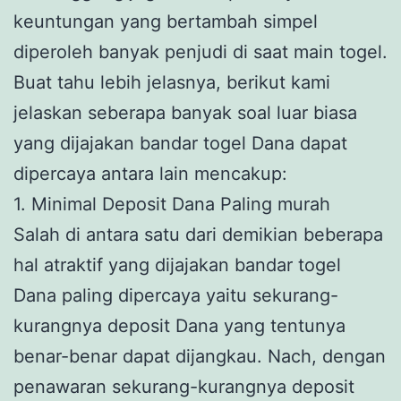
keuntungan yang bertambah simpel
diperoleh banyak penjudi di saat main togel.
Buat tahu lebih jelasnya, berikut kami
jelaskan seberapa banyak soal luar biasa
yang dijajakan bandar togel Dana dapat
dipercaya antara lain mencakup:
1. Minimal Deposit Dana Paling murah
Salah di antara satu dari demikian beberapa
hal atraktif yang dijajakan bandar togel
Dana paling dipercaya yaitu sekurang-
kurangnya deposit Dana yang tentunya
benar-benar dapat dijangkau. Nach, dengan
penawaran sekurang-kurangnya deposit