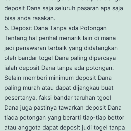
deposit Dana saja seluruh pasaran apa saja
bisa anda rasakan.
5. Deposit Dana Tanpa ada Potongan
Tentang hal perihal menarik lain di mana
jadi penawaran terbaik yang didatangkan
oleh bandar togel Dana paling dipercaya
ialah deposit Dana tanpa ada potongan.
Selain memberi minimum deposit Dana
paling murah atau dapat dijangkau buat
pesertanya, faksi bandar taruhan tgoel
Dana juga pastinya tawarkan deposit Dana
tiada potongan yang berarti tiap-tiap bettor
atau anggota dapat deposit judi togel tanpa