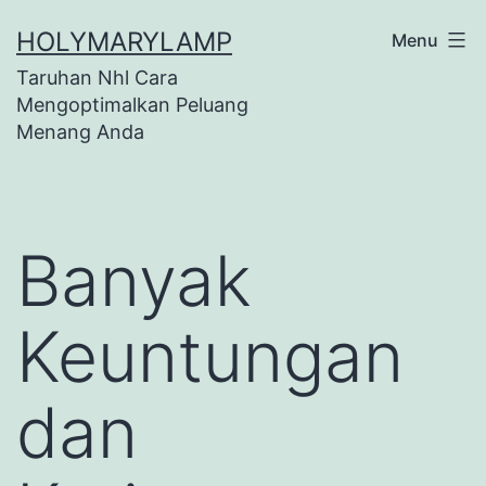
Skip
HOLYMARYLAMP
Menu
to
Taruhan Nhl Cara
content
Mengoptimalkan Peluang
Menang Anda
Banyak
Keuntungan
dan