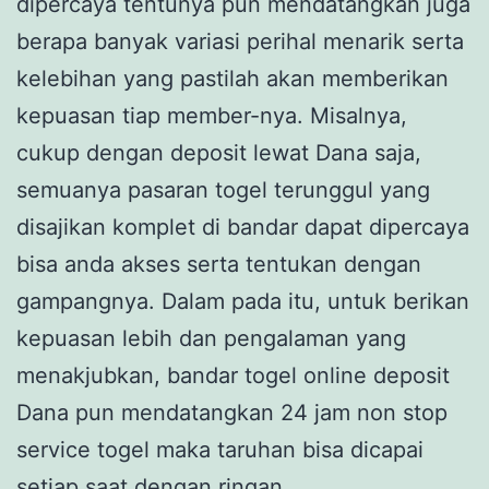
dipercaya tentunya pun mendatangkan juga
berapa banyak variasi perihal menarik serta
kelebihan yang pastilah akan memberikan
kepuasan tiap member-nya. Misalnya,
cukup dengan deposit lewat Dana saja,
semuanya pasaran togel terunggul yang
disajikan komplet di bandar dapat dipercaya
bisa anda akses serta tentukan dengan
gampangnya. Dalam pada itu, untuk berikan
kepuasan lebih dan pengalaman yang
menakjubkan, bandar togel online deposit
Dana pun mendatangkan 24 jam non stop
service togel maka taruhan bisa dicapai
setiap saat dengan ringan.