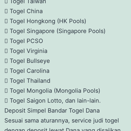
 Togel Taiwan
 Togel China
 Togel Hongkong (HK Pools)
 Togel Singapore (Singapore Pools)
 Togel PCSO
 Togel Virginia
 Togel Bullseye
 Togel Carolina
 Togel Thailand
 Togel Mongolia (Mongolia Pools)
 Togel Saigon Lotto, dan lain-lain.
Deposit Simpel Bandar Togel Dana
Sesuai sama aturannya, service judi togel
dengan deposit lewat Dana yang disajikan