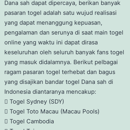
Dana sah dapat dipercaya, berikan banyak
pasaran togel adalah satu wujud realisasi
yang dapat menanggung kepuasan,
pengalaman dan serunya di saat main togel
online yang waktu ini dapat dirasa
keseluruhan oleh seluruh banyak fans togel
yang masuk didalamnya. Berikut pelbagai
ragam pasaran togel terhebat dan bagus
yang disajikan bandar togel Dana sah di
Indonesia diantaranya mencakup:
 Togel Sydney (SDY)
 Togel Toto Macau (Macau Pools)
 Togel Cambodia