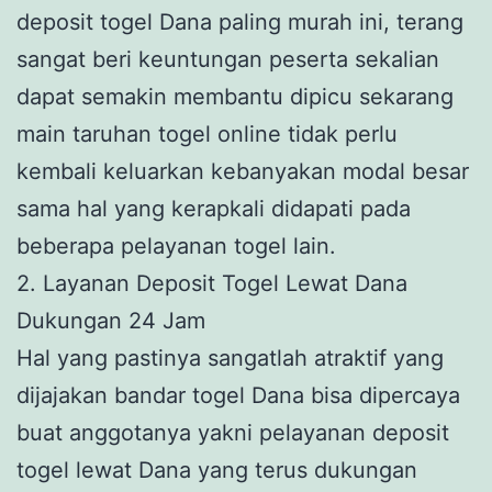
deposit togel Dana paling murah ini, terang
sangat beri keuntungan peserta sekalian
dapat semakin membantu dipicu sekarang
main taruhan togel online tidak perlu
kembali keluarkan kebanyakan modal besar
sama hal yang kerapkali didapati pada
beberapa pelayanan togel lain.
2. Layanan Deposit Togel Lewat Dana
Dukungan 24 Jam
Hal yang pastinya sangatlah atraktif yang
dijajakan bandar togel Dana bisa dipercaya
buat anggotanya yakni pelayanan deposit
togel lewat Dana yang terus dukungan