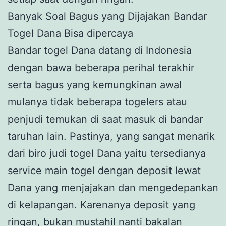
Banyak Soal Bagus yang Dijajakan Bandar
Togel Dana Bisa dipercaya
Bandar togel Dana datang di Indonesia
dengan bawa beberapa perihal terakhir
serta bagus yang kemungkinan awal
mulanya tidak beberapa togelers atau
penjudi temukan di saat masuk di bandar
taruhan lain. Pastinya, yang sangat menarik
dari biro judi togel Dana yaitu tersedianya
service main togel dengan deposit lewat
Dana yang menjajakan dan mengedepankan
di kelapangan. Karenanya deposit yang
ringan, bukan mustahil nanti bakalan