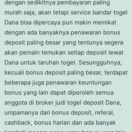
dengan sedikitnya pembayaran paling
murah saja, akan tetapi service bandar togel
Dana bisa dipercaya pun makin memikat
dengan ada banyaknya penawaran bonus
deposit paling besar yang tentunya segera
akan pemain temukan setiap deposit lewat
Dana untuk taruhan togel. Sesungguhnya,
kecuali bonus deposit paling besar, terdapat
beberapa juga penawaran keuntungan
bonus yang lain dapat diperoleh semua
anggota di broker judi togel deposit Dana,
umpamanya dari bonus deposit, referal,
cashback, bonus harian dan ada banyak