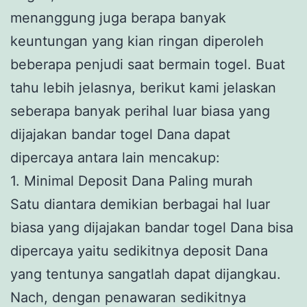
menanggung juga berapa banyak
keuntungan yang kian ringan diperoleh
beberapa penjudi saat bermain togel. Buat
tahu lebih jelasnya, berikut kami jelaskan
seberapa banyak perihal luar biasa yang
dijajakan bandar togel Dana dapat
dipercaya antara lain mencakup:
1. Minimal Deposit Dana Paling murah
Satu diantara demikian berbagai hal luar
biasa yang dijajakan bandar togel Dana bisa
dipercaya yaitu sedikitnya deposit Dana
yang tentunya sangatlah dapat dijangkau.
Nach, dengan penawaran sedikitnya