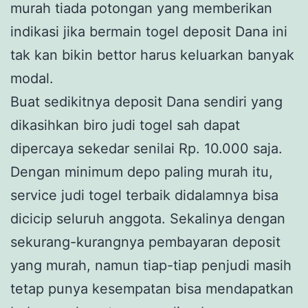
murah tiada potongan yang memberikan
indikasi jika bermain togel deposit Dana ini
tak kan bikin bettor harus keluarkan banyak
modal.
Buat sedikitnya deposit Dana sendiri yang
dikasihkan biro judi togel sah dapat
dipercaya sekedar senilai Rp. 10.000 saja.
Dengan minimum depo paling murah itu,
service judi togel terbaik didalamnya bisa
dicicip seluruh anggota. Sekalinya dengan
sekurang-kurangnya pembayaran deposit
yang murah, namun tiap-tiap penjudi masih
tetap punya kesempatan bisa mendapatkan