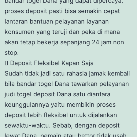
bandar togel Dana yang dapat dipercaya,
proses deposit pasti bisa semakin cepat
lantaran bantuan pelayanan layanan
konsumen yang teruji dan peka di mana
akan tetap bekerja sepanjang 24 jam non
stop.
 Deposit Fleksibel Kapan Saja
Sudah tidak jadi satu rahasia jamak kembali
bila bandar togel Dana tawarkan pelayanan
judi togel deposit Dana satu diantara
keunggulannya yaitu membikin proses
deposit lebih fleksibel untuk dijalankan
sewaktu-waktu. Sebab, dengan deposit
lewat Dana, pemain atau bettor tidak usah