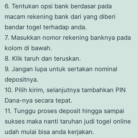
6. Tentukan opsi bank berdasar pada
macam rekening bank dari yang diberi
bandar togel terhadap anda.
7. Masukkan nomor rekening banknya pada
kolom di bawah.
8. Klik taruh dan teruskan.
9. Jangan lupa untuk sertakan nominal
depositnya.
10. Pilih kirim, selanjutnya tambahkan PIN
Dana-nya secara tepat.
11. Tunggu proses deposit hingga sampai
sukses maka nanti taruhan judi togel online
udah mulai bisa anda kerjakan.