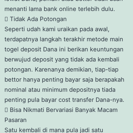
menanti lama bank online terlebih dulu.
 Tidak Ada Potongan
Seperti udah kami uraikan pada awal,
terdapatnya langkah terakhir metode main
togel deposit Dana ini berikan keuntungan
berwujud deposit yang tidak ada kembali
potongan. Karenanya demikian, tiap-tiap
bettor hanya penting bayar saja berapakah
nominal atau minimum depositnya tiada
penting pula bayar cost transfer Dana-nya.
 Bisa Nikmati Bervariasi Banyak Macam
Pasaran
Satu kembali di mana pula jadi satu