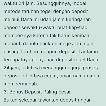
waktu 24 jam. Sesungguhnya, model
metode taruhan togel dengan deposit
melalui Dana ini udah jamin keringanan
deposit sewaktu-waktu buat tiap-tiap
member-nya karena tak harus kembali
menanti dahulu bank online jikalau ingin
pasang taruhan ataupun deposit. Lantaran
terdapatnya pelayanan deposit togel Dana
24 jam, jadi bisa menanggung juga proses
deposit lebih bisa cepat, aman namun juga
mempermudah.
3. Bonus Deposit Paling besar
Bukan sekedar tawarkan deposit ringan