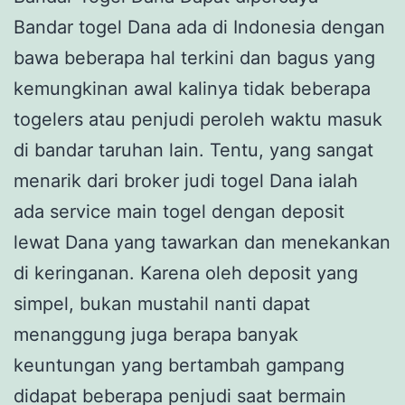
Bandar togel Dana ada di Indonesia dengan
bawa beberapa hal terkini dan bagus yang
kemungkinan awal kalinya tidak beberapa
togelers atau penjudi peroleh waktu masuk
di bandar taruhan lain. Tentu, yang sangat
menarik dari broker judi togel Dana ialah
ada service main togel dengan deposit
lewat Dana yang tawarkan dan menekankan
di keringanan. Karena oleh deposit yang
simpel, bukan mustahil nanti dapat
menanggung juga berapa banyak
keuntungan yang bertambah gampang
didapat beberapa penjudi saat bermain