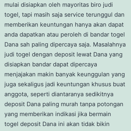
mulai disiapkan oleh mayoritas biro judi
togel, tapi masih saja service terunggul dan
memberikan keuntungan hanya akan dapat
anda dapatkan atau peroleh di bandar togel
Dana sah paling dipercaya saja. Masalahnya
judi togel dengan deposit lewat Dana yang
disiapkan bandar dapat dipercaya
menjajakan makin banyak keunggulan yang
juga sekaligus jadi keuntungan khusus buat
anggota, seperti diantaranya sedikitnya
deposit Dana paling murah tanpa potongan
yang memberikan indikasi jika bermain
togel deposit Dana ini akan tidak bikin