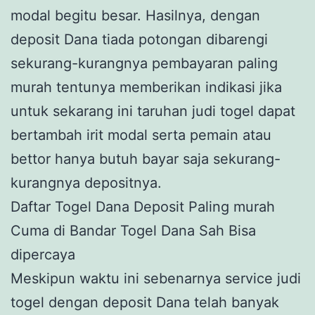
modal begitu besar. Hasilnya, dengan
deposit Dana tiada potongan dibarengi
sekurang-kurangnya pembayaran paling
murah tentunya memberikan indikasi jika
untuk sekarang ini taruhan judi togel dapat
bertambah irit modal serta pemain atau
bettor hanya butuh bayar saja sekurang-
kurangnya depositnya.
Daftar Togel Dana Deposit Paling murah
Cuma di Bandar Togel Dana Sah Bisa
dipercaya
Meskipun waktu ini sebenarnya service judi
togel dengan deposit Dana telah banyak