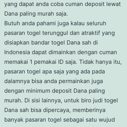
yang dapat anda coba cuman deposit lewat
Dana paling murah saja.
Butuh anda pahami juga kalau seluruh
pasaran togel terunggul dan atraktif yang
disiapkan bandar togel Dana sah di
Indonesia dapat dimainkan dengan cuman
memakai 1 pemakai ID saja. Tidak hanya itu,
pasaran togel apa saja yang ada pada
dalamnya bisa anda permainkan juga
dengan minimum deposit Dana paling
murah. Di sisi lainnya, untuk biro judi togel
Dana sah bisa dipercaya, memberinya
banyak pasaran togel sebagai satu wujud