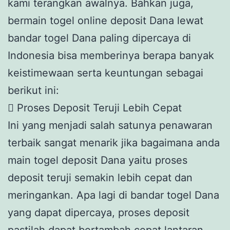
kami terangkan awalnya. Bahkan juga,
bermain togel online deposit Dana lewat
bandar togel Dana paling dipercaya di
Indonesia bisa memberinya berapa banyak
keistimewaan serta keuntungan sebagai
berikut ini:
 Proses Deposit Teruji Lebih Cepat
Ini yang menjadi salah satunya penawaran
terbaik sangat menarik jika bagaimana anda
main togel deposit Dana yaitu proses
deposit teruji semakin lebih cepat dan
meringankan. Apa lagi di bandar togel Dana
yang dapat dipercaya, proses deposit