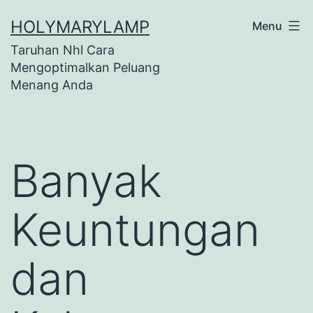
Skip
HOLYMARYLAMP
Menu
to
Taruhan Nhl Cara
content
Mengoptimalkan Peluang
Menang Anda
Banyak
Keuntungan
dan