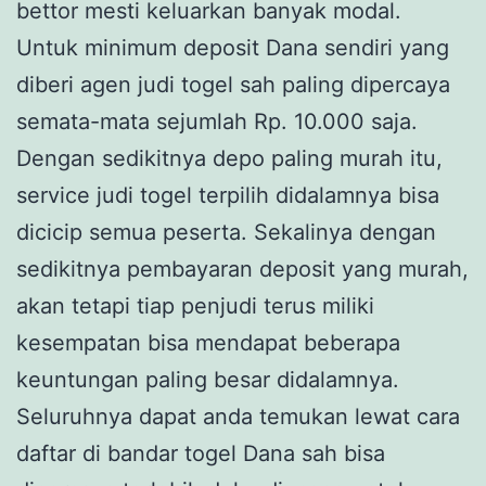
bettor mesti keluarkan banyak modal.
Untuk minimum deposit Dana sendiri yang
diberi agen judi togel sah paling dipercaya
semata-mata sejumlah Rp. 10.000 saja.
Dengan sedikitnya depo paling murah itu,
service judi togel terpilih didalamnya bisa
dicicip semua peserta. Sekalinya dengan
sedikitnya pembayaran deposit yang murah,
akan tetapi tiap penjudi terus miliki
kesempatan bisa mendapat beberapa
keuntungan paling besar didalamnya.
Seluruhnya dapat anda temukan lewat cara
daftar di bandar togel Dana sah bisa