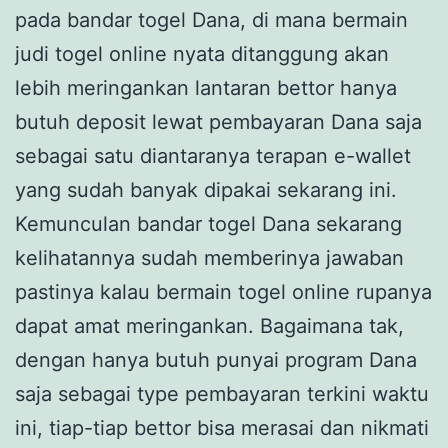
pada bandar togel Dana, di mana bermain
judi togel online nyata ditanggung akan
lebih meringankan lantaran bettor hanya
butuh deposit lewat pembayaran Dana saja
sebagai satu diantaranya terapan e-wallet
yang sudah banyak dipakai sekarang ini.
Kemunculan bandar togel Dana sekarang
kelihatannya sudah memberinya jawaban
pastinya kalau bermain togel online rupanya
dapat amat meringankan. Bagaimana tak,
dengan hanya butuh punyai program Dana
saja sebagai type pembayaran terkini waktu
ini, tiap-tiap bettor bisa merasai dan nikmati