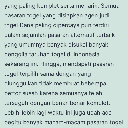
yang paling komplet serta menarik. Semua
pasaran togel yang disiapkan agen judi
togel Dana paling dipercaya pun terdiri
dalam sejumlah pasaran alternatif terbaik
yang umumnya banyak disukai banyak
penggila taruhan togel di Indonesia
sekarang ini. Hingga, mendapati pasaran
togel terpilih sama dengan yang
diunggulkan tidak membuat beberapa
bettor susah karena semuanya telah
tersuguh dengan benar-benar komplet.
Lebih-lebih lagi waktu ini juga udah ada
begitu banyak macam-macam pasaran togel