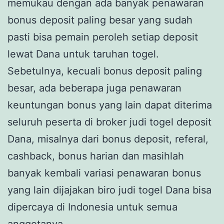
memukau dengan ada banyak penawaran
bonus deposit paling besar yang sudah
pasti bisa pemain peroleh setiap deposit
lewat Dana untuk taruhan togel.
Sebetulnya, kecuali bonus deposit paling
besar, ada beberapa juga penawaran
keuntungan bonus yang lain dapat diterima
seluruh peserta di broker judi togel deposit
Dana, misalnya dari bonus deposit, referal,
cashback, bonus harian dan masihlah
banyak kembali variasi penawaran bonus
yang lain dijajakan biro judi togel Dana bisa
dipercaya di Indonesia untuk semua