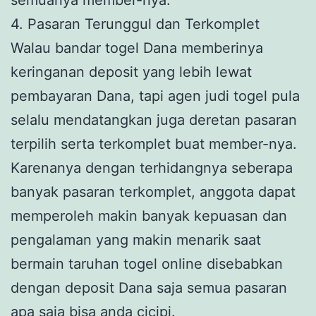
semuanya member-nya.
4. Pasaran Terunggul dan Terkomplet
Walau bandar togel Dana memberinya
keringanan deposit yang lebih lewat
pembayaran Dana, tapi agen judi togel pula
selalu mendatangkan juga deretan pasaran
terpilih serta terkomplet buat member-nya.
Karenanya dengan terhidangnya seberapa
banyak pasaran terkomplet, anggota dapat
memperoleh makin banyak kepuasan dan
pengalaman yang makin menarik saat
bermain taruhan togel online disebabkan
dengan deposit Dana saja semua pasaran
apa saja bisa anda cicipi.