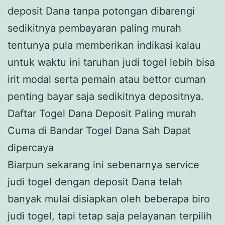
deposit Dana tanpa potongan dibarengi
sedikitnya pembayaran paling murah
tentunya pula memberikan indikasi kalau
untuk waktu ini taruhan judi togel lebih bisa
irit modal serta pemain atau bettor cuman
penting bayar saja sedikitnya depositnya.
Daftar Togel Dana Deposit Paling murah
Cuma di Bandar Togel Dana Sah Dapat
dipercaya
Biarpun sekarang ini sebenarnya service
judi togel dengan deposit Dana telah
banyak mulai disiapkan oleh beberapa biro
judi togel, tapi tetap saja pelayanan terpilih