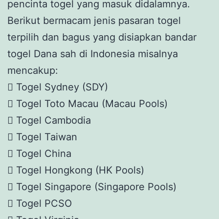
pencinta togel yang masuk didalamnya.
Berikut bermacam jenis pasaran togel
terpilih dan bagus yang disiapkan bandar
togel Dana sah di Indonesia misalnya
mencakup:
 Togel Sydney (SDY)
 Togel Toto Macau (Macau Pools)
 Togel Cambodia
 Togel Taiwan
 Togel China
 Togel Hongkong (HK Pools)
 Togel Singapore (Singapore Pools)
 Togel PCSO