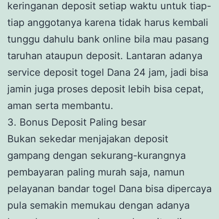
keringanan deposit setiap waktu untuk tiap-
tiap anggotanya karena tidak harus kembali
tunggu dahulu bank online bila mau pasang
taruhan ataupun deposit. Lantaran adanya
service deposit togel Dana 24 jam, jadi bisa
jamin juga proses deposit lebih bisa cepat,
aman serta membantu.
3. Bonus Deposit Paling besar
Bukan sekedar menjajakan deposit
gampang dengan sekurang-kurangnya
pembayaran paling murah saja, namun
pelayanan bandar togel Dana bisa dipercaya
pula semakin memukau dengan adanya