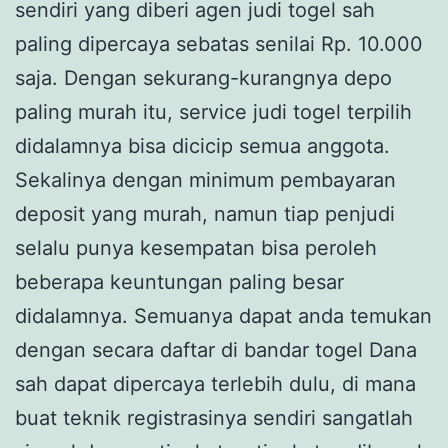
sendiri yang diberi agen judi togel sah
paling dipercaya sebatas senilai Rp. 10.000
saja. Dengan sekurang-kurangnya depo
paling murah itu, service judi togel terpilih
didalamnya bisa dicicip semua anggota.
Sekalinya dengan minimum pembayaran
deposit yang murah, namun tiap penjudi
selalu punya kesempatan bisa peroleh
beberapa keuntungan paling besar
didalamnya. Semuanya dapat anda temukan
dengan secara daftar di bandar togel Dana
sah dapat dipercaya terlebih dulu, di mana
buat teknik registrasinya sendiri sangatlah