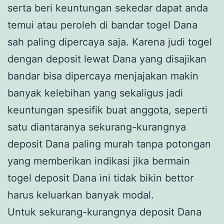
serta beri keuntungan sekedar dapat anda
temui atau peroleh di bandar togel Dana
sah paling dipercaya saja. Karena judi togel
dengan deposit lewat Dana yang disajikan
bandar bisa dipercaya menjajakan makin
banyak kelebihan yang sekaligus jadi
keuntungan spesifik buat anggota, seperti
satu diantaranya sekurang-kurangnya
deposit Dana paling murah tanpa potongan
yang memberikan indikasi jika bermain
togel deposit Dana ini tidak bikin bettor
harus keluarkan banyak modal.
Untuk sekurang-kurangnya deposit Dana