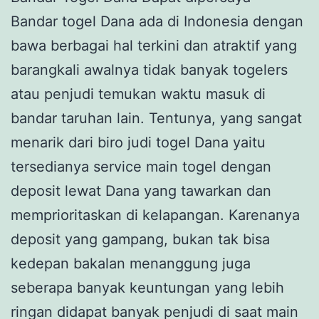
Bandar togel Dana ada di Indonesia dengan
bawa berbagai hal terkini dan atraktif yang
barangkali awalnya tidak banyak togelers
atau penjudi temukan waktu masuk di
bandar taruhan lain. Tentunya, yang sangat
menarik dari biro judi togel Dana yaitu
tersedianya service main togel dengan
deposit lewat Dana yang tawarkan dan
memprioritaskan di kelapangan. Karenanya
deposit yang gampang, bukan tak bisa
kedepan bakalan menanggung juga
seberapa banyak keuntungan yang lebih
ringan didapat banyak penjudi di saat main