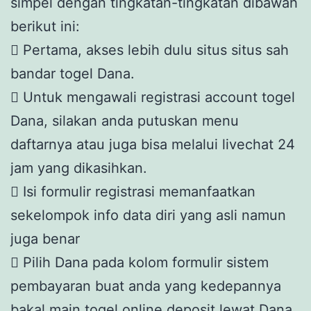
simpel dengan tingkatan-tingkatan dibawah
berikut ini:
 Pertama, akses lebih dulu situs situs sah
bandar togel Dana.
 Untuk mengawali registrasi account togel
Dana, silakan anda putuskan menu
daftarnya atau juga bisa melalui livechat 24
jam yang dikasihkan.
 Isi formulir registrasi memanfaatkan
sekelompok info data diri yang asli namun
juga benar
 Pilih Dana pada kolom formulir sistem
pembayaran buat anda yang kedepannya
bakal main togel online deposit lewat Dana.