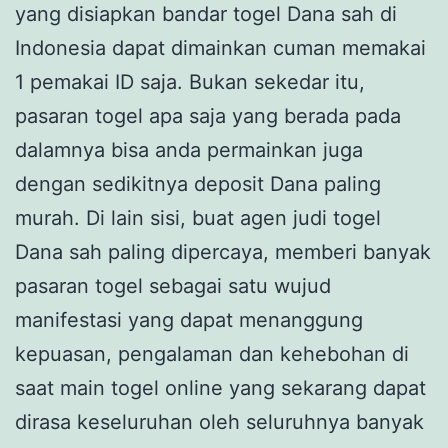
yang disiapkan bandar togel Dana sah di
Indonesia dapat dimainkan cuman memakai
1 pemakai ID saja. Bukan sekedar itu,
pasaran togel apa saja yang berada pada
dalamnya bisa anda permainkan juga
dengan sedikitnya deposit Dana paling
murah. Di lain sisi, buat agen judi togel
Dana sah paling dipercaya, memberi banyak
pasaran togel sebagai satu wujud
manifestasi yang dapat menanggung
kepuasan, pengalaman dan kehebohan di
saat main togel online yang sekarang dapat
dirasa keseluruhan oleh seluruhnya banyak