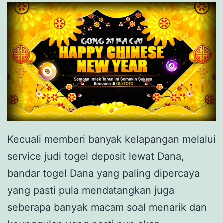
Kecuali memberi banyak kelapangan melalui
service judi togel deposit lewat Dana,
bandar togel Dana yang paling dipercaya
yang pasti pula mendatangkan juga
seberapa banyak macam soal menarik dan