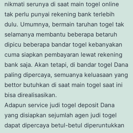
nikmati serunya di saat main togel online
tak perlu punyai rekening bank terlebih
dulu. Umumnya, bermain taruhan togel tak
selamanya membantu beberapa betaruh
dipicu beberapa bandar togel kebanyakan
cuma siapkan pembayaran lewat rekening
bank saja. Akan tetapi, di bandar togel Dana
paling dipercaya, semuanya keluasaan yang
bettor butuhkan di saat main togel saat ini
bisa direalisasikan.
Adapun service judi togel deposit Dana
yang disiapkan sejumlah agen judi togel
dapat dipercaya betul-betul diperuntukkan