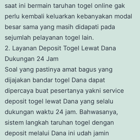
saat ini bermain taruhan togel online gak
perlu kembali keluarkan kebanyakan modal
besar sama yang masih didapati pada
sejumlah pelayanan togel lain.
2. Layanan Deposit Togel Lewat Dana
Dukungan 24 Jam
Soal yang pastinya amat bagus yang
dijajakan bandar togel Dana dapat
dipercaya buat pesertanya yakni service
deposit togel lewat Dana yang selalu
dukungan waktu 24 jam. Bahwasanya,
sistem langkah taruhan togel dengan
deposit melalui Dana ini udah jamin