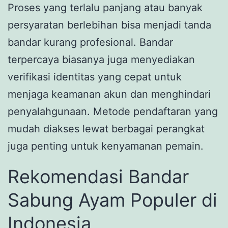
Proses yang terlalu panjang atau banyak
persyaratan berlebihan bisa menjadi tanda
bandar kurang profesional. Bandar
terpercaya biasanya juga menyediakan
verifikasi identitas yang cepat untuk
menjaga keamanan akun dan menghindari
penyalahgunaan. Metode pendaftaran yang
mudah diakses lewat berbagai perangkat
juga penting untuk kenyamanan pemain.
Rekomendasi Bandar
Sabung Ayam Populer di
Indonesia