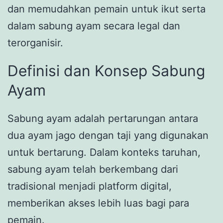
dan memudahkan pemain untuk ikut serta
dalam sabung ayam secara legal dan
terorganisir.
Definisi dan Konsep Sabung
Ayam
Sabung ayam adalah pertarungan antara
dua ayam jago dengan taji yang digunakan
untuk bertarung. Dalam konteks taruhan,
sabung ayam telah berkembang dari
tradisional menjadi platform digital,
memberikan akses lebih luas bagi para
pemain.