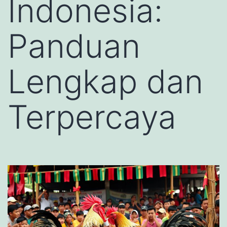
Indonesia:
Panduan
Lengkap dan
Terpercaya