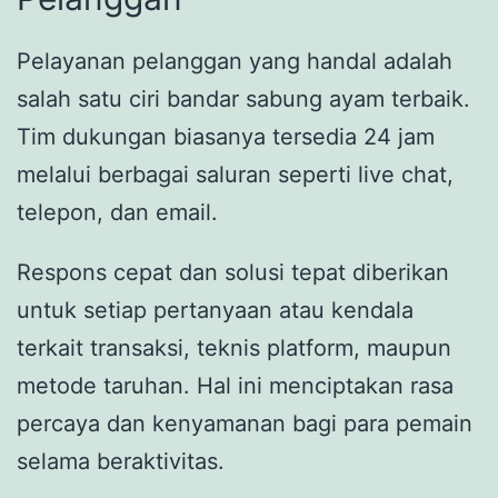
Pelayanan pelanggan yang handal adalah
salah satu ciri bandar sabung ayam terbaik.
Tim dukungan biasanya tersedia 24 jam
melalui berbagai saluran seperti live chat,
telepon, dan email.
Respons cepat dan solusi tepat diberikan
untuk setiap pertanyaan atau kendala
terkait transaksi, teknis platform, maupun
metode taruhan. Hal ini menciptakan rasa
percaya dan kenyamanan bagi para pemain
selama beraktivitas.