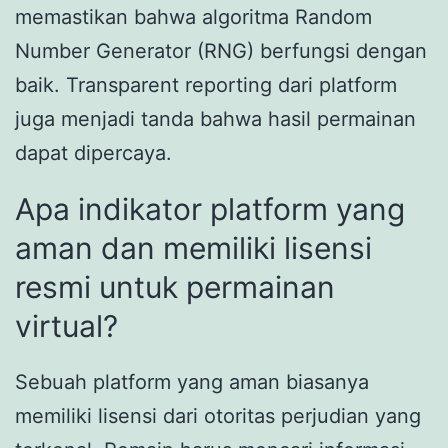
memastikan bahwa algoritma Random
Number Generator (RNG) berfungsi dengan
baik. Transparent reporting dari platform
juga menjadi tanda bahwa hasil permainan
dapat dipercaya.
Apa indikator platform yang
aman dan memiliki lisensi
resmi untuk permainan
virtual?
Sebuah platform yang aman biasanya
memiliki lisensi dari otoritas perjudian yang