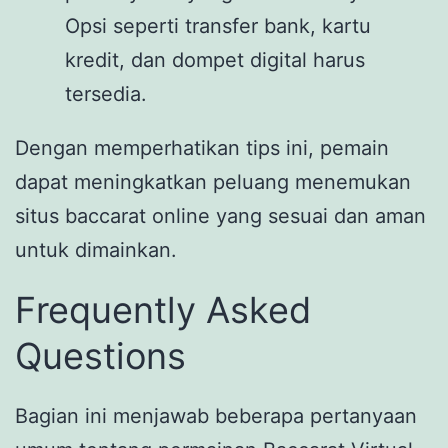
Opsi seperti transfer bank, kartu
kredit, dan dompet digital harus
tersedia.
Dengan memperhatikan tips ini, pemain
dapat meningkatkan peluang menemukan
situs baccarat online yang sesuai dan aman
untuk dimainkan.
Frequently Asked
Questions
Bagian ini menjawab beberapa pertanyaan