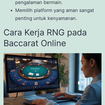
pengalaman bermain.
Memilih platform yang aman sangat
penting untuk kenyamanan.
Cara Kerja RNG pada
Baccarat Online