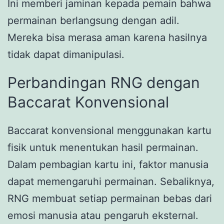
Ini memberi jaminan kepada pemain bahwa
permainan berlangsung dengan adil.
Mereka bisa merasa aman karena hasilnya
tidak dapat dimanipulasi.
Perbandingan RNG dengan
Baccarat Konvensional
Baccarat konvensional menggunakan kartu
fisik untuk menentukan hasil permainan.
Dalam pembagian kartu ini, faktor manusia
dapat memengaruhi permainan. Sebaliknya,
RNG membuat setiap permainan bebas dari
emosi manusia atau pengaruh eksternal.