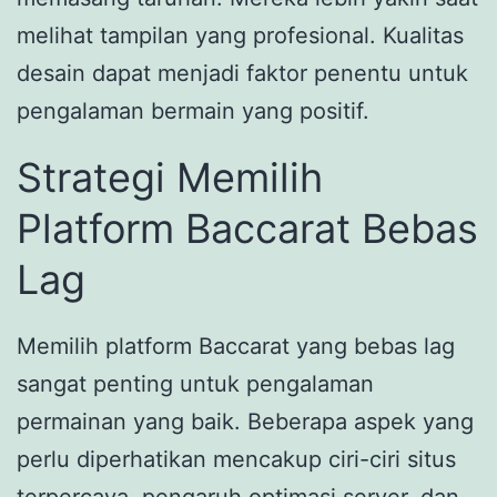
melihat tampilan yang profesional. Kualitas
desain dapat menjadi faktor penentu untuk
pengalaman bermain yang positif.
Strategi Memilih
Platform Baccarat Bebas
Lag
Memilih platform Baccarat yang bebas lag
sangat penting untuk pengalaman
permainan yang baik. Beberapa aspek yang
perlu diperhatikan mencakup ciri-ciri situs