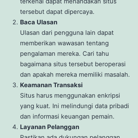
terkenal dapat menandakan situs
tersebut dapat dipercaya.
Baca Ulasan
Ulasan dari pengguna lain dapat
memberikan wawasan tentang
pengalaman mereka. Cari tahu
bagaimana situs tersebut beroperasi
dan apakah mereka memiliki masalah.
Keamanan Transaksi
Situs harus menggunakan enkripsi
yang kuat. Ini melindungi data pribadi
dan informasi keuangan pemain.
Layanan Pelanggan
Pastikan ada dukungan pelanggan