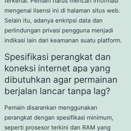
terkenal. Pemain harus mencari informasi
mengenai lisensi ini di halaman situs web.
Selain itu, adanya enkripsi data dan
perlindungan privasi pengguna menjadi
indikasi lain dari keamanan suatu platform.
Spesifikasi perangkat dan
koneksi internet apa yang
dibutuhkan agar permainan
berjalan lancar tanpa lag?
Pemain disarankan menggunakan
perangkat dengan spesifikasi minimum,
seperti prosesor terkini dan RAM yang