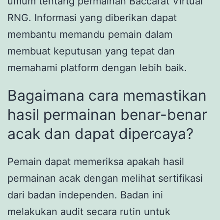
umum tentang permainan Baccarat Virtual
RNG. Informasi yang diberikan dapat
membantu memandu pemain dalam
membuat keputusan yang tepat dan
memahami platform dengan lebih baik.
Bagaimana cara memastikan
hasil permainan benar-benar
acak dan dapat dipercaya?
Pemain dapat memeriksa apakah hasil
permainan acak dengan melihat sertifikasi
dari badan independen. Badan ini
melakukan audit secara rutin untuk