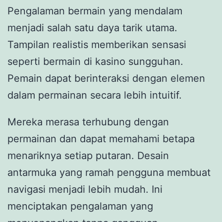
Pengalaman bermain yang mendalam
menjadi salah satu daya tarik utama.
Tampilan realistis memberikan sensasi
seperti bermain di kasino sungguhan.
Pemain dapat berinteraksi dengan elemen
dalam permainan secara lebih intuitif.
Mereka merasa terhubung dengan
permainan dan dapat memahami betapa
menariknya setiap putaran. Desain
antarmuka yang ramah pengguna membuat
navigasi menjadi lebih mudah. Ini
menciptakan pengalaman yang