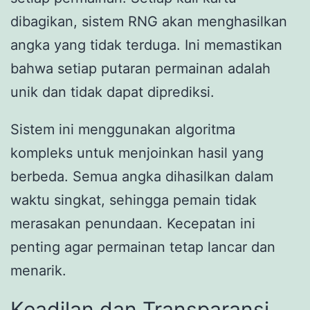
dibagikan, sistem RNG akan menghasilkan
angka yang tidak terduga. Ini memastikan
bahwa setiap putaran permainan adalah
unik dan tidak dapat diprediksi.
Sistem ini menggunakan algoritma
kompleks untuk menjoinkan hasil yang
berbeda. Semua angka dihasilkan dalam
waktu singkat, sehingga pemain tidak
merasakan penundaan. Kecepatan ini
penting agar permainan tetap lancar dan
menarik.
Keadilan dan Transparansi