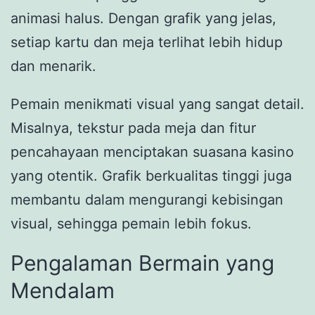
animasi halus. Dengan grafik yang jelas,
setiap kartu dan meja terlihat lebih hidup
dan menarik.
Pemain menikmati visual yang sangat detail.
Misalnya, tekstur pada meja dan fitur
pencahayaan menciptakan suasana kasino
yang otentik. Grafik berkualitas tinggi juga
membantu dalam mengurangi kebisingan
visual, sehingga pemain lebih fokus.
Pengalaman Bermain yang
Mendalam