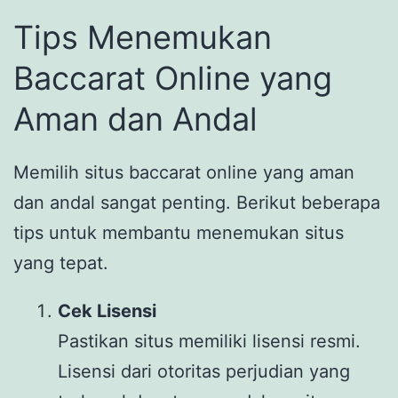
Tips Menemukan
Baccarat Online yang
Aman dan Andal
Memilih situs baccarat online yang aman
dan andal sangat penting. Berikut beberapa
tips untuk membantu menemukan situs
yang tepat.
Cek Lisensi
Pastikan situs memiliki lisensi resmi.
Lisensi dari otoritas perjudian yang