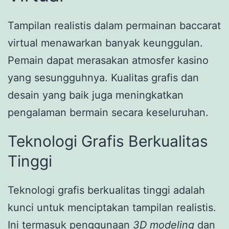
Tampilan realistis dalam permainan baccarat
virtual menawarkan banyak keunggulan.
Pemain dapat merasakan atmosfer kasino
yang sesungguhnya. Kualitas grafis dan
desain yang baik juga meningkatkan
pengalaman bermain secara keseluruhan.
Teknologi Grafis Berkualitas
Tinggi
Teknologi grafis berkualitas tinggi adalah
kunci untuk menciptakan tampilan realistis.
Ini termasuk penggunaan
3D modeling
dan