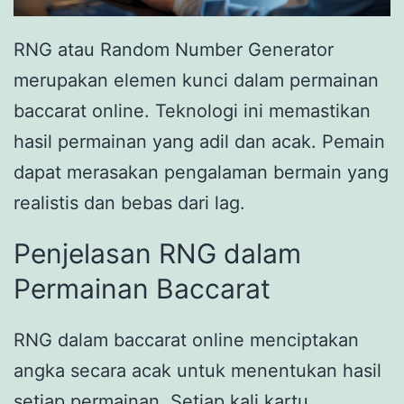
RNG atau Random Number Generator
merupakan elemen kunci dalam permainan
baccarat online. Teknologi ini memastikan
hasil permainan yang adil dan acak. Pemain
dapat merasakan pengalaman bermain yang
realistis dan bebas dari lag.
Penjelasan RNG dalam
Permainan Baccarat
RNG dalam baccarat online menciptakan
angka secara acak untuk menentukan hasil
setiap permainan. Setiap kali kartu