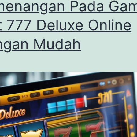
menangan Pada Ga
t 777 Deluxe Online
ngan Mudah