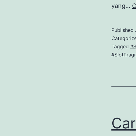
yang…
C
Published
Categoriz
Tagged
#S
#SlotPrag
Car