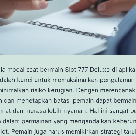
a modal saat bermain Slot 777 Deluxe di aplika
adalah kunci untuk memaksimalkan pengalaman
inimalkan risiko kerugian. Dengan merencana
n dan menetapkan batas, pemain dapat bermai
rmat dan merasa lebih nyaman. Hal ini sangat p
a dalam permainan yang mengandalkan keberu
slot. Pemain juga harus memikirkan strategi tar