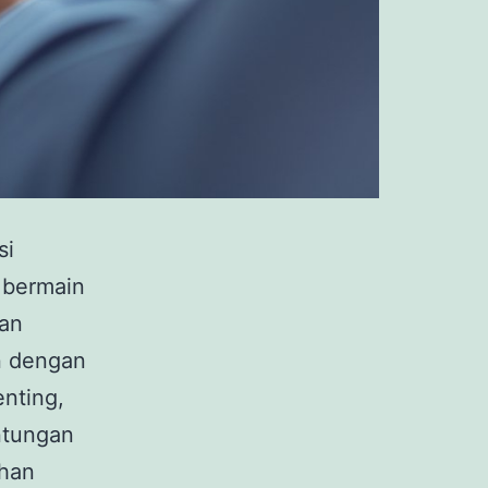
si
 bermain
kan
n dengan
enting,
ntungan
uhan