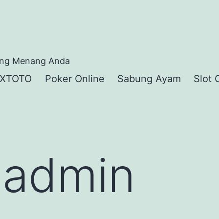
ang Menang Anda
XTOTO
Poker Online
Sabung Ayam
Slot 
:
admin