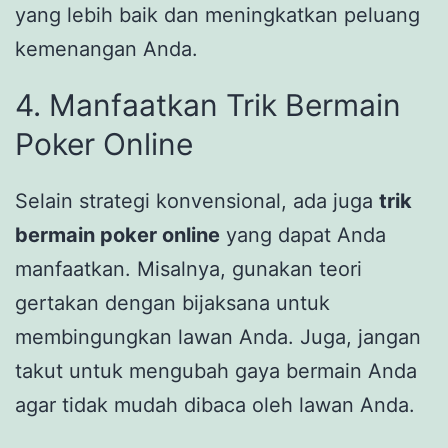
yang lebih baik dan meningkatkan peluang
kemenangan Anda.
4. Manfaatkan Trik Bermain
Poker Online
Selain strategi konvensional, ada juga
trik
bermain poker online
yang dapat Anda
manfaatkan. Misalnya, gunakan teori
gertakan dengan bijaksana untuk
membingungkan lawan Anda. Juga, jangan
takut untuk mengubah gaya bermain Anda
agar tidak mudah dibaca oleh lawan Anda.