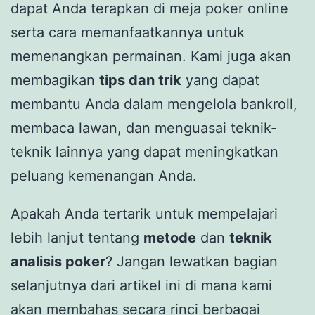
dapat Anda terapkan di meja poker online
serta cara memanfaatkannya untuk
memenangkan permainan. Kami juga akan
membagikan
tips dan trik
yang dapat
membantu Anda dalam mengelola bankroll,
membaca lawan, dan menguasai teknik-
teknik lainnya yang dapat meningkatkan
peluang kemenangan Anda.
Apakah Anda tertarik untuk mempelajari
lebih lanjut tentang
metode
dan
teknik
analisis poker
? Jangan lewatkan bagian
selanjutnya dari artikel ini di mana kami
akan membahas secara rinci berbagai