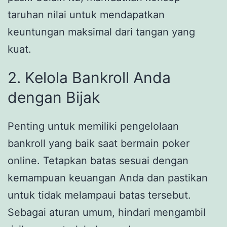
taruhan nilai untuk mendapatkan
keuntungan maksimal dari tangan yang
kuat.
2. Kelola Bankroll Anda
dengan Bijak
Penting untuk memiliki pengelolaan
bankroll yang baik saat bermain poker
online. Tetapkan batas sesuai dengan
kemampuan keuangan Anda dan pastikan
untuk tidak melampaui batas tersebut.
Sebagai aturan umum, hindari mengambil