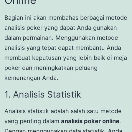
Bagian ini akan membahas berbagai metode
analisis poker yang dapat Anda gunakan
dalam permainan. Menggunakan metode
analisis yang tepat dapat membantu Anda
membuat keputusan yang lebih baik di meja
poker dan meningkatkan peluang
kemenangan Anda.
1. Analisis Statistik
Analisis statistik adalah salah satu metode
yang penting dalam
analisis poker online
.
Dengan menggunakan data statistik, Anda