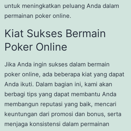
untuk meningkatkan peluang Anda dalam
permainan poker online.
Kiat Sukses Bermain
Poker Online
Jika Anda ingin sukses dalam bermain
poker online, ada beberapa kiat yang dapat
Anda ikuti. Dalam bagian ini, kami akan
berbagi tips yang dapat membantu Anda
membangun reputasi yang baik, mencari
keuntungan dari promosi dan bonus, serta
menjaga konsistensi dalam permainan