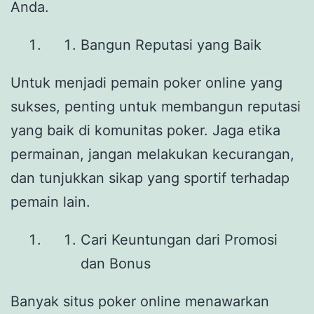
Anda.
Bangun Reputasi yang Baik
Untuk menjadi pemain poker online yang
sukses, penting untuk membangun reputasi
yang baik di komunitas poker. Jaga etika
permainan, jangan melakukan kecurangan,
dan tunjukkan sikap yang sportif terhadap
pemain lain.
Cari Keuntungan dari Promosi
dan Bonus
Banyak situs poker online menawarkan