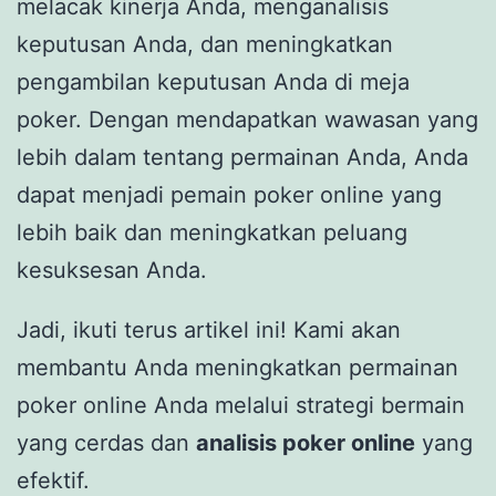
melacak kinerja Anda, menganalisis
keputusan Anda, dan meningkatkan
pengambilan keputusan Anda di meja
poker. Dengan mendapatkan wawasan yang
lebih dalam tentang permainan Anda, Anda
dapat menjadi pemain poker online yang
lebih baik dan meningkatkan peluang
kesuksesan Anda.
Jadi, ikuti terus artikel ini! Kami akan
membantu Anda meningkatkan permainan
poker online Anda melalui strategi bermain
yang cerdas dan
analisis poker online
yang
efektif.