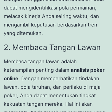
dapat mengidentifikasi pola permainan,
melacak kinerja Anda seiring waktu, dan
mengambil keputusan berdasarkan tren
yang ditemukan.
2. Membaca Tangan Lawan
Membaca tangan lawan adalah
keterampilan penting dalam
analisis poker
online
. Dengan memperhatikan tindakan
lawan, pola taruhan, dan perilaku di meja
poker, Anda dapat menentukan tingkat
kekuatan tangan mereka. Hal ini akan