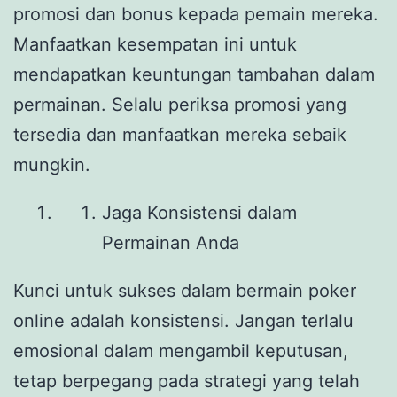
promosi dan bonus kepada pemain mereka.
Manfaatkan kesempatan ini untuk
mendapatkan keuntungan tambahan dalam
permainan. Selalu periksa promosi yang
tersedia dan manfaatkan mereka sebaik
mungkin.
Jaga Konsistensi dalam
Permainan Anda
Kunci untuk sukses dalam bermain poker
online adalah konsistensi. Jangan terlalu
emosional dalam mengambil keputusan,
tetap berpegang pada strategi yang telah