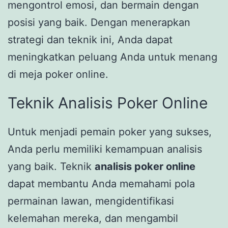
mengontrol emosi, dan bermain dengan
posisi yang baik. Dengan menerapkan
strategi dan teknik ini, Anda dapat
meningkatkan peluang Anda untuk menang
di meja poker online.
Teknik Analisis Poker Online
Untuk menjadi pemain poker yang sukses,
Anda perlu memiliki kemampuan analisis
yang baik. Teknik
analisis poker online
dapat membantu Anda memahami pola
permainan lawan, mengidentifikasi
kelemahan mereka, dan mengambil