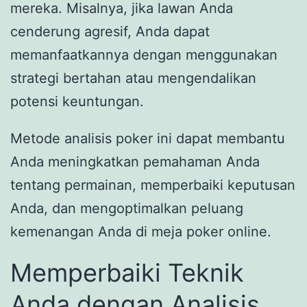
mereka. Misalnya, jika lawan Anda
cenderung agresif, Anda dapat
memanfaatkannya dengan menggunakan
strategi bertahan atau mengendalikan
potensi keuntungan.
Metode analisis poker ini dapat membantu
Anda meningkatkan pemahaman Anda
tentang permainan, memperbaiki keputusan
Anda, dan mengoptimalkan peluang
kemenangan Anda di meja poker online.
Memperbaiki Teknik
Anda dengan Analisis