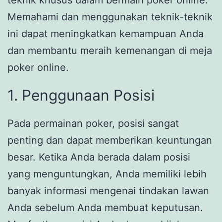
teknik khusus dalam bermain poker online.
Memahami dan menggunakan teknik-teknik
ini dapat meningkatkan kemampuan Anda
dan membantu meraih kemenangan di meja
poker online.
1. Penggunaan Posisi
Pada permainan poker, posisi sangat
penting dan dapat memberikan keuntungan
besar. Ketika Anda berada dalam posisi
yang menguntungkan, Anda memiliki lebih
banyak informasi mengenai tindakan lawan
Anda sebelum Anda membuat keputusan.