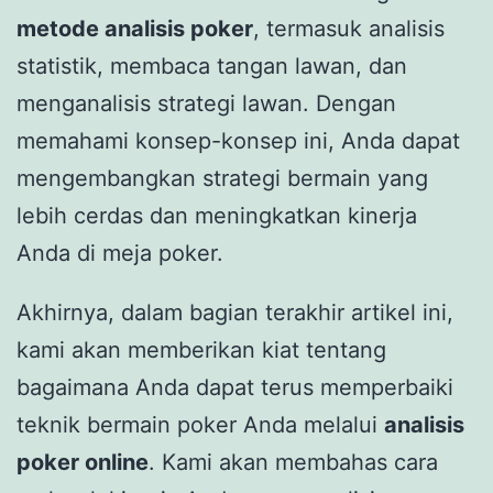
metode analisis poker
, termasuk analisis
statistik, membaca tangan lawan, dan
menganalisis strategi lawan. Dengan
memahami konsep-konsep ini, Anda dapat
mengembangkan strategi bermain yang
lebih cerdas dan meningkatkan kinerja
Anda di meja poker.
Akhirnya, dalam bagian terakhir artikel ini,
kami akan memberikan kiat tentang
bagaimana Anda dapat terus memperbaiki
teknik bermain poker Anda melalui
analisis
poker online
. Kami akan membahas cara