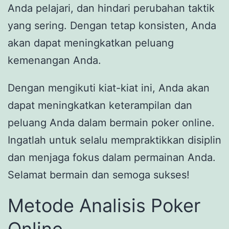
Anda pelajari, dan hindari perubahan taktik
yang sering. Dengan tetap konsisten, Anda
akan dapat meningkatkan peluang
kemenangan Anda.
Dengan mengikuti kiat-kiat ini, Anda akan
dapat meningkatkan keterampilan dan
peluang Anda dalam bermain poker online.
Ingatlah untuk selalu mempraktikkan disiplin
dan menjaga fokus dalam permainan Anda.
Selamat bermain dan semoga sukses!
Metode Analisis Poker
Online